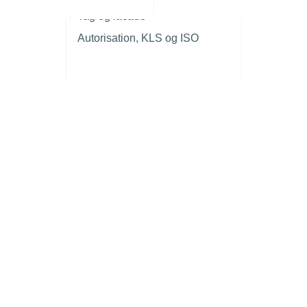
r
Tag og facade
Autorisation, KLS og ISO