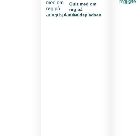
E-mail:
mgj@te
Quiz med om
røg på
arbejdspladsen