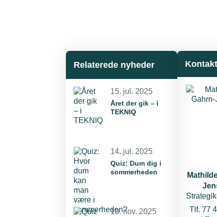
Kontak
Relaterede nyheder
15. jul. 2025
Året der gik – i
TEKNIQ
14. jul. 2025
Quiz: Dum dig i
sommerheden
Mathild
Jen
Strategi
Tlf. 77 
10. nov. 2025