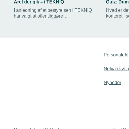
Året der gik – i TEKNIQ
Quiz: Dum
I anledning af at bestyrelsen i TEKNIQ
Hvad er de
har valgt at offentliggøre
kontoret i 
organisationens årsberetning, har man i
forbrydere 
nyhedsbrevet kunne dykke dybere ned i
denne somm
den unikke indsigt i TEKNIQ. Læs med
FORKERTE 
her og få det fulde overblik.
dumme sig m
klogere, in
banker på i
Personalefo
Netværk & ak
Nyheder