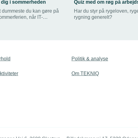
 dig i sommerheden
Quiz med om røg på arbejd
t dummeste du kan gøre på
Har du styr på rygeloven, ryg
sommerferien, når IT-
rygning generelt?
er på spil? Det korrekte svar i
erquiz er altså det
at gøre. Det gælder om at
est muligt - og blive
den falske mails og bedragere
 den digitale verden.
rhold
Politik & analyse
tiviteter
Om TEKNIQ