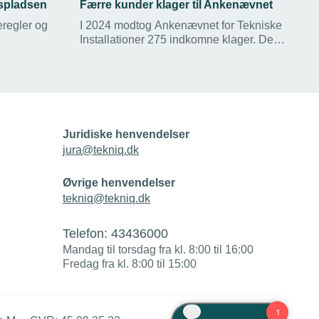
spladsen
Færre kunder klager til Ankenævnet
eregler og
I 2024 modtog Ankenævnet for Tekniske
Installationer 275 indkomne klager. Det
er et fald på 14 procent fra 2023. Klar
forventningsafstemning med kunderne
er nøglen til at få tallet endnu længere
ned, lyder det fra TEKNIQ.
Juridiske henvendelser
jura@tekniq.dk
Øvrige henvendelser
tekniq@tekniq.dk
Telefon:
43436000
Mandag til torsdag fra kl. 8:00 til 16:00
Fredag fra kl. 8:00 til 15:00