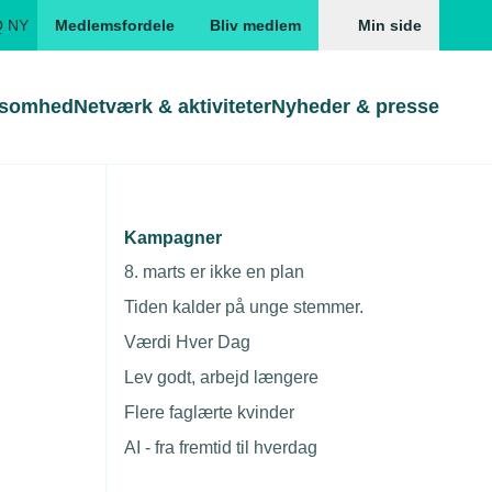
Q NY
Medlemsfordele
Bliv medlem
Min side
ksomhed
Netværk & aktiviteter
Nyheder & presse
Genveje
Genveje
serne
Kampagner
Gå direkte til
Gå direkte til
EUD
8. marts er ikke en plan
Skabeloner og kontrakter
Skabeloner
ddannelser
Tiden kalder på unge stemmer.
Beregn opsigelsesvarsel
TEKNIQ app
Værdi Hver Dag
nde uddannelser
Lev godt, arbejd længere
nelse og tilskud
Flere faglærte kvinder
ngsmateriale
AI - fra fremtid til hverdag