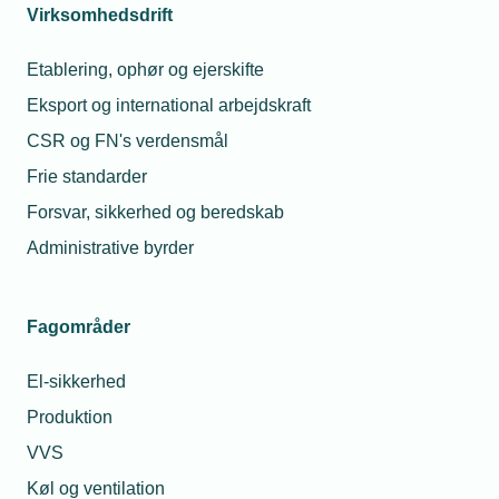
Virksomhedsdrift
Etablering, ophør og ejerskifte
Læs mere om samme emne:
Eksport og international arbejdskraft
varmepumper
CSR og FN's verdensmål
Frie standarder
Forsvar, sikkerhed og beredskab
Administrative byrder
Kontaktperson
Relaterede nyheder
Mes
Fagområder
11. mar. 2022
Installatører klar
El-sikkerhed
til varmepumpe-
Produktion
vækst
VVS
Køl og ventilation
11. mar. 2022