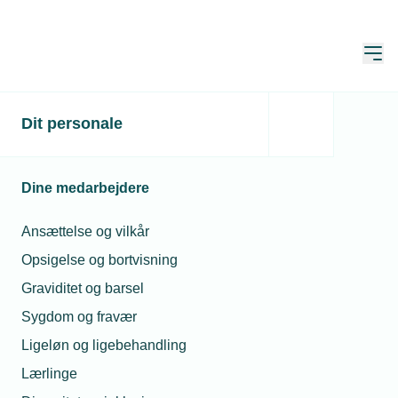
Åbn
Hjem
Dit personale
Solar køber
varmepumpeproducent
Dine medarbejdere
Publiceret:
03. mar. 2023
Skrevet af:
Michael Degn
Ansættelse og vilkår
Opsigelse og bortvisning
Graviditet og barsel
Sygdom og fravær
Ligeløn og ligebehandling
Lærlinge