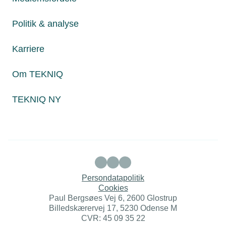
Politik & analyse
Juridiske henvendelser
jura@tekniq.dk
Karriere
Øvrige henvendelser
tekniq@tekniq.dk
Om TEKNIQ
Telefon:
43436000
TEKNIQ NY
Mandag til torsdag fra kl. 8:00 til 16:00
Fredag fra kl. 8:00 til 15:00
Persondatapolitik
Cookies
Paul Bergsøes Vej 6, 2600 Glostrup
Billedskærervej 17, 5230 Odense M
CVR: 45 09 35 22