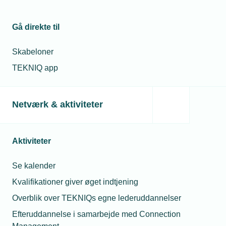
Gå direkte til
Skabeloner
TEKNIQ app
11. marts 2022
Installatører klar til varmepumpe-vækst
Ifølge TEKNIQ Arbejdsgivernes beregninger kan
Netværk & aktiviteter
installatørerne sagtens håndtere en fordobling af
varmepumpesalget næste år.
Aktiviteter
Se kalender
Kvalifikationer giver øget indtjening
Overblik over TEKNIQs egne lederuddannelser
Efteruddannelse i samarbejde med Connection