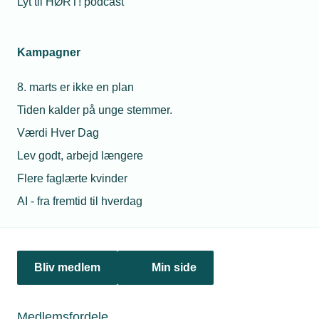
Lyt til HØRT! podcast
04. april 2022
SEAS-NVE opkøber varmepumpe-virksomhed
SEAS-NVE Strømmen har købt varmepumpespecialisten
Kampagner
Enova Energy. Den slags opkøb vil der komme flere af i
branchen, vurderer Enova-direktøren, da konkurrencen på
8. marts er ikke en plan
markedet ikke levner megen plads til små installatører.
Tiden kalder på unge stemmer.
Værdi Hver Dag
Lev godt, arbejd længere
Personaleforhold
Flere faglærte kvinder
Netværk & aktiviteter
AI - fra fremtid til hverdag
Nyheder
Politik & analyse
Bliv medlem
Min side
Om TEKNIQ
Medlemsfordele