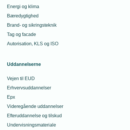
Producenter
Energi og klima
kæmper for
Michael Degn
flere
Bæredygtighed
Christensen
varmepumper
Presseansvarlig
Brand- og sikringsteknik
Telefon:
Tlf. 77 42 42 27
Tag og facade
16. mar. 2022
E-mail:
mdc@tekniq.dk
Varmepumper
Autorisation, KLS og ISO
får endnu
flere
øremærkede
tilskudskroner
Uddannelserne
Vejen til EUD
Relaterede nyheder
Erhvervsuddannelser
Epx
Videregående uddannelser
Efteruddannelse og tilskud
Undervisningsmateriale