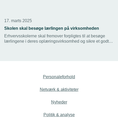
17. marts 2025
Skolen skal besøge lærlingen på virksomheden
Erhvervsskolerne skal fremover forpligtes til at besøge
lærlingene i deres oplæringsvirksomhed og sikre et godt
samarbejde om uddannelsen. TEKNIQ støtter ideen, som
er den del af regeringens nye udspil.
Personaleforhold
Netværk & aktiviteter
Nyheder
Politik & analyse