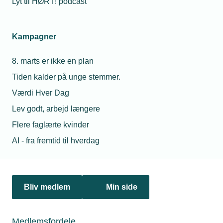
Lyt til HØRT! podcast
Kampagner
8. marts er ikke en plan
Tiden kalder på unge stemmer.
29. januar 2026
Værdi Hver Dag
Mangfoldigheden vokser i det tekniske erhvervsliv
Lev godt, arbejd længere
På 10 år er andelen af medarbejdere med anden etnisk
Flere faglærte kvinder
herkomst end dansk og efterkommere i det tekniske
erhvervsliv vokset fra seks til over 12 procent.
AI - fra fremtid til hverdag
Bliv medlem
Min side
Medlemsfordele