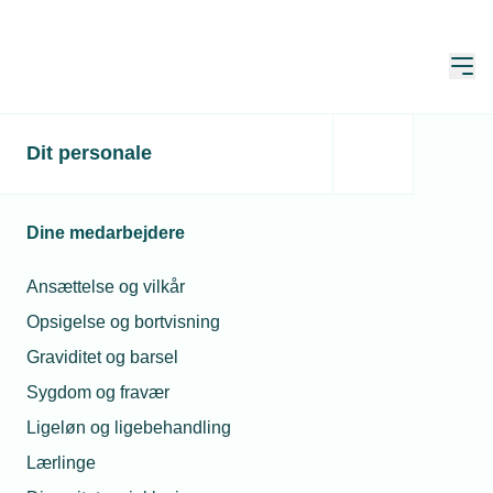
Åbn
Hjem
Dit personale
Sommerlejr skal give
flere faglærte
Dine medarbejdere
Publiceret:
12. jan. 2023
Skrevet af:
Michael Degn
Ansættelse og vilkår
Opsigelse og bortvisning
Graviditet og barsel
Sygdom og fravær
Ligeløn og ligebehandling
Lærlinge