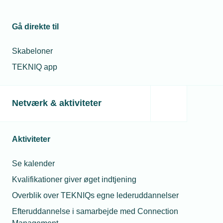
medlem af TEKNIQ Arbejdsgiverne (
kræver
medlemslogin
)
Gå direkte til
Jesper Buch kan godt se idéen i at skyde penge i projektet.
Skabeloner
TEKNIQ app
Læs mere om samme emne:
Netværk & aktiviteter
Lærlinge
Erhvervsuddannelse
rekruttering
Aktiviteter
Se kalender
Kvalifikationer giver øget indtjening
Kontaktperson
Relaterede nyheder
M
Overblik over TEKNIQs egne lederuddannelser
Efteruddannelse i samarbejde med Connection
12. jan. 2023