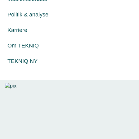
Politik & analyse
Karriere
03. april 2024
Om TEKNIQ
Arbejdsgivere og lønmodtagere i fælles aprilsnar
TEKNIQ Arbejdsgiverne og Dansk El-Forbund lancerede i
TEKNIQ NY
en fælles aprilsnar "El-barnspolitikken" med en bonus til
forældre, der får deres børn til at blive elektrikere. Det
skabte opmærksomhed på både traditionelle og sociale
medier.