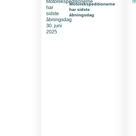
E
m
Motorekspeditionerne
har sidste
åbningsdag