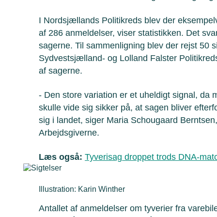
I Nordsjællands Politikreds blev der eksempelv
af 286 anmeldelser, viser statistikken. Det svar
sagerne. Til sammenligning blev der rejst 50 s
Sydvestsjælland- og Lolland Falster Politikreds,
af sagerne.
- Den store variation er et uheldigt signal, 
skulle vide sig sikker på, at sagen bliver efte
sig i landet, siger Maria Schougaard Berntsen
Arbejdsgiverne.
Læs også:
Tyverisag droppet trods DNA-mat
Illustration: Karin Winther
Antallet af anmeldelser om tyverier fra varebil