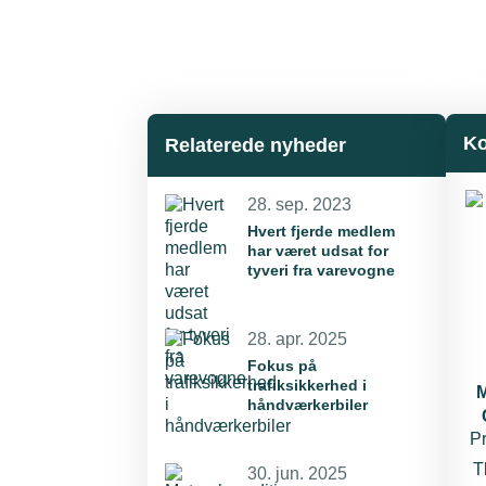
Ko
Relaterede nyheder
28. sep. 2023
Hvert fjerde medlem
har været udsat for
tyveri fra varevogne
28. apr. 2025
Fokus på
trafiksikkerhed i
M
håndværkerbiler
P
T
30. jun. 2025