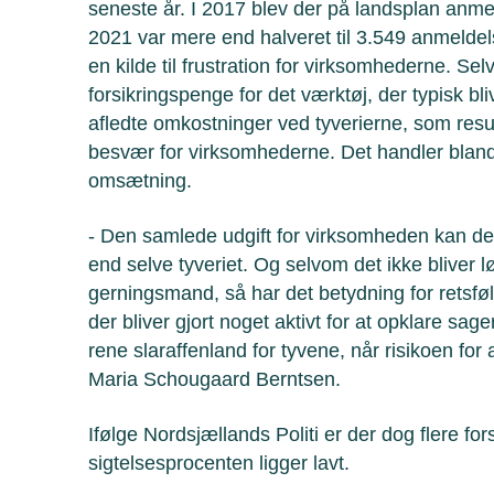
seneste år. I 2017 blev der på landsplan anme
2021 var mere end halveret til 3.549 anmeldelse
en kilde til frustration for virksomhederne. S
forsikringspenge for det værktøj, der typisk bli
afledte omkostninger ved tyverierne, som resu
besvær for virksomhederne. Det handler bland
omsætning.
- Den samlede udgift for virksomheden kan d
end selve tyveriet. Og selvom det ikke bliver l
gerningsmand, så har det betydning for retsføle
der bliver gjort noget aktivt for at opklare sag
rene slaraffenland for tyvene, når risikoen for a
Maria Schougaard Berntsen.
Ifølge Nordsjællands Politi er der dog flere fors
sigtelsesprocenten ligger lavt.