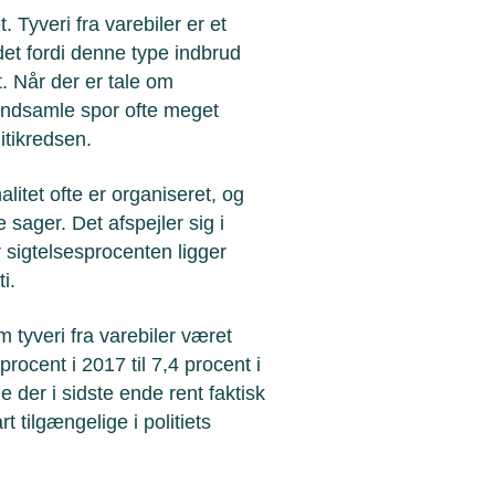
Tyveri fra varebiler er et
det fordi denne type indbrud
t. Når der er tale om
 indsamle spor ofte meget
litikredsen.
nalitet ofte er organiseret, og
e sager. Det afspejler sig i
or sigtelsesprocenten ligger
ti.
 tyveri fra varebiler været
ocent i 2017 til 7,4 procent i
der i sidste ende rent faktisk
t tilgængelige i politiets