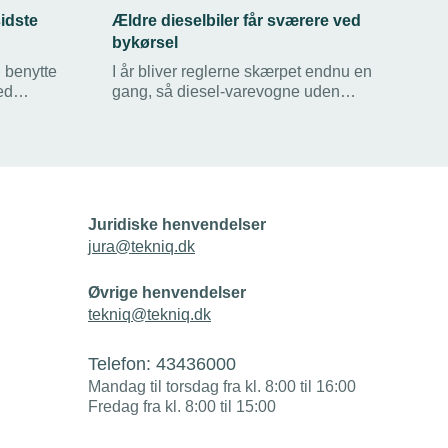
idste
Ældre dieselbiler får sværere ved
bykørsel
 benytte
I år bliver reglerne skærpet endnu en
ed
gang, så diesel-varevogne uden
mheder, når
partikelfilter maksimalt må være syv år
e
gamle for at køre ind i landets største
i 2025.
byer. Derudover bliver personbilerne
også omfattet.
Juridiske henvendelser
jura@tekniq.dk
Øvrige henvendelser
tekniq@tekniq.dk
Telefon:
43436000
Mandag til torsdag fra kl. 8:00 til 16:00
Fredag fra kl. 8:00 til 15:00