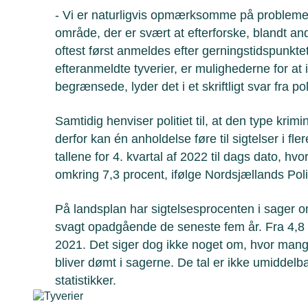
- Vi er naturligvis opmærksomme på problemet. 
område, der er svært at efterforske, blandt an
oftest først anmeldes efter gerningstidspunkte
efteranmeldte tyverier, er mulighederne for at
begrænsede, lyder det i et skriftligt svar fra po
Samtidig henviser politiet til, at den type krimi
derfor kan én anholdelse føre til sigtelser i fler
tallene for 4. kvartal af 2022 til dags dato, hv
omkring 7,3 procent, ifølge Nordsjællands Poli
På landsplan har sigtelsesprocenten i sager om
svagt opadgående de seneste fem år. Fra 4,8 pr
2021. Det siger dog ikke noget om, hvor mange 
bliver dømt i sagerne. De tal er ikke umiddelbar
statistikker.