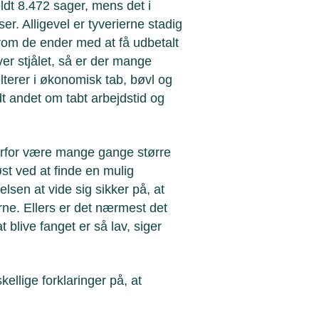
ldt 8.472 sager, mens det i
r. Alligevel er tyverierne stadig
elvom de ender med at få udbetalt
ver stjålet, så er der mange
lterer i økonomisk tab, bøvl og
t andet om tabt arbejdstid og
erfor være mange gange større
øst ved at finde en mulig
lsen at vide sig sikker på, at
erne. Ellers er det nærmest det
t blive fanget er så lav, siger
kellige forklaringer på, at