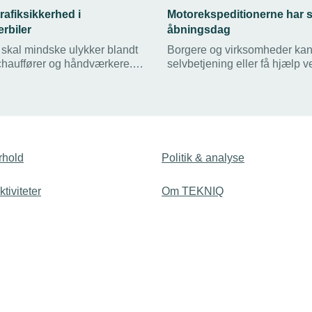
rafiksikkerhed i
Motorekspeditionerne har s
rbiler
åbningsdag
kal mindske ulykker blandt
Borgere og virksomheder kan
hauffører og håndværkere.
selvbetjening eller få hjælp v
ge ulykker sker i trafikken
bilforhandlere og synsvirkso
skøretøjer. Nu vil Rådet for
Motorstyrelsen lukker sine fir
ik og Alm. Brand hjælpe
motorekspeditioner d. 30. jun
er med at forebygge
hed bag rattet – blandt
n ny guide til ledelsen.
rhold
Politik & analyse
tiviteter
Om TEKNIQ