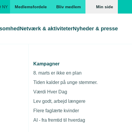
Q NY
Medlemsfordele
Bliv medlem
Min side
ksomhed
Netværk & aktiviteter
Nyheder & presse
Genveje
Genveje
serne
Kampagner
 varebiler
Gå direkte til
Gå direkte til
EUD
8. marts er ikke en plan
Skabeloner og kontrakter
Skabeloner
ddannelser
Tiden kalder på unge stemmer.
Beregn opsigelsesvarsel
TEKNIQ app
Værdi Hver Dag
nde uddannelser
Lev godt, arbejd længere
nelse og tilskud
Flere faglærte kvinder
ngsmateriale
AI - fra fremtid til hverdag