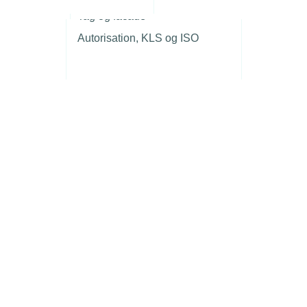
r
Tag og facade
Autorisation, KLS og ISO