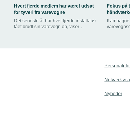
Hvert fjerde medlem har været udsat
Fokus på t
for tyveri fra varevogne
håndværke
Det seneste år har hver fjerde installatør
Kampagne s
fået brudt sin varevogn op, viser
varevognsc
TEKNIQ Arbejdsgivernes nye
Alt for man
medlemsundersøgelse. Hos Egedal El
med erhverv
kender Klaus Jakobsen alt for godt til
Sikker Traf
problematikken.
virksomhed
uopmærksom
andet med e
Personalefo
Netværk & ak
Nyheder