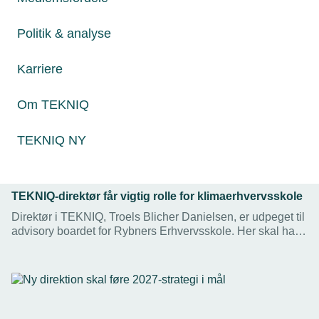
Politik & analyse
Karriere
Om TEKNIQ
TEKNIQ NY
22. maj 2025
TEKNIQ-direktør får vigtig rolle for klimaerhvervsskole
Direktør i TEKNIQ, Troels Blicher Danielsen, er udpeget til
advisory boardet for Rybners Erhvervsskole. Her skal han,
blandt andet sammen med fhv. statsminister Poul Nyrup
Rasmussen, rådgive den nyligt udpegede
klimaerhvervsskole.