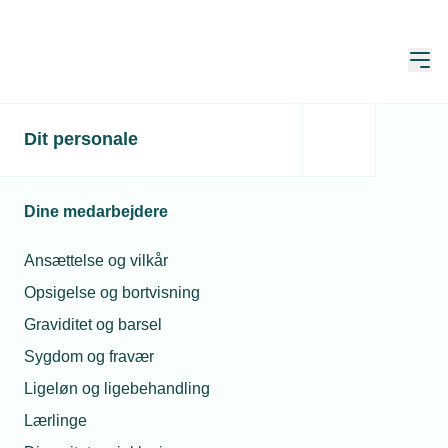
Åbn
Hjem
Dit personale
TEKNIQ klar til at
udfordre
Dine medarbejdere
Publiceret:
20. nov. 2024
Ansættelse og vilkår
Skrevet af:
Mads Hagemann Petersen
Opsigelse og bortvisning
Graviditet og barsel
Sygdom og fravær
Ligeløn og ligebehandling
Lærlinge