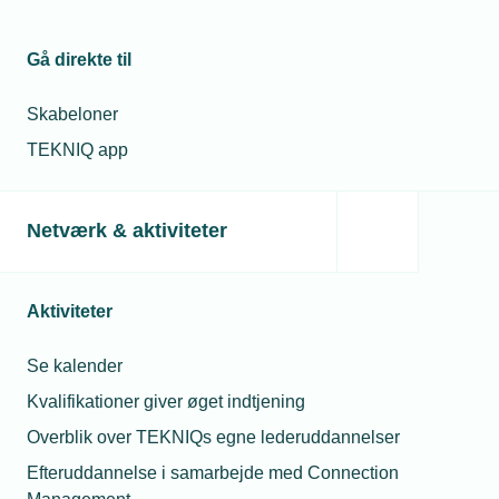
interesser ud i livet. Det er alfa og omega. TEKNIQs
eksistensberettigelse er vores medlemmers
Gå direkte til
interesser, siger Troels Blicher Danielsen, direktør i
TEKNIQ.
Skabeloner
TEKNIQ app
Troels Blicher Danielsen, direktør i TEKNIQ.
Netværk & aktiviteter
Læs mere om samme emne:
Aktiviteter
TEKNIQ
TEKNIQ Arbejdsgiverne
digitalisering
Se kalender
Bæredygtighed
Medlemskab
Kvalifikationer giver øget indtjening
Overblik over TEKNIQs egne lederuddannelser
Efteruddannelse i samarbejde med Connection