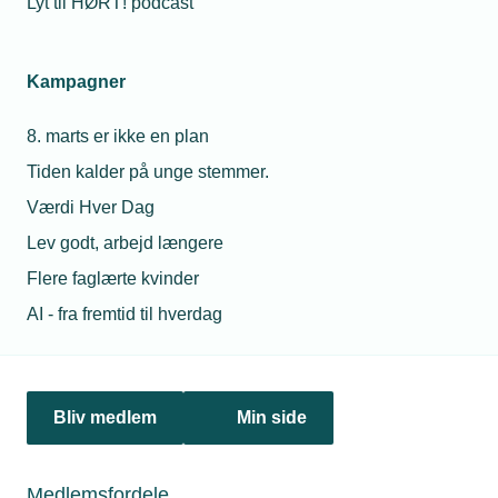
taget turen fra Sorø til Glostrup for at være i ”praktik” hos
Lyt til HØRT! podcast
adm. direktør Troels Blicher Danielsen i et initiativ, der skal
sikre, at TEKNIQ Arbejdsgiverne er tæt på
medlemsvirksomhederne.
Kampagner
8. marts er ikke en plan
Tiden kalder på unge stemmer.
Værdi Hver Dag
Lev godt, arbejd længere
Flere faglærte kvinder
AI - fra fremtid til hverdag
01. december 2023
TEKNIQ lancerer bæredygtig og digital strategi
Der er fuld fokus på bæredygtighed og digital
Bliv medlem
Min side
transformation i TEKNIQ nye strategi, som bliver lanceret i
dag.
Medlemsfordele