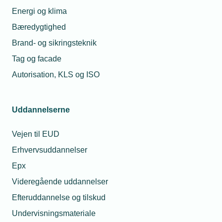
Kontaktperson
Relaterede nyheder
Energi og klima
Bæredygtighed
21. sep. 2023
Brand- og sikringsteknik
Uforløst
varmepumpe-
Tag og facade
potentiale i
mange kommuner
Autorisation, KLS og ISO
12. jun. 2023
Uddannelserne
Udskudt
varmepumpepulje
Troels Hartung
skaber frustration
Bæredygtighedschef
Vejen til EUD
Telefon:
Tlf. 77 41 15 38
Erhvervsuddannelser
E-mail:
trh@tekniq.dk
22. feb. 2024
Epx
Dele af CSR-
direktivet udskudt
Videregående uddannelser
Efteruddannelse og tilskud
Undervisningsmateriale