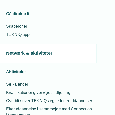
Relaterede nyheder
Gå direkte til
Skabeloner
TEKNIQ app
Netværk & aktiviteter
Aktiviteter
Se kalender
21. september 2023
Kvalifikationer giver øget indtjening
Uforløst varmepumpe-potentiale i mange kommuner
Overblik over TEKNIQs egne lederuddannelser
Ca. 400.000 bygninger skal i de kommende år have
skrottet deres nuværende olie- eller naturgasfyr til fordel for
Efteruddannelse i samarbejde med Connection
fjernvarme eller varmepumpe. Men rigtigt mange