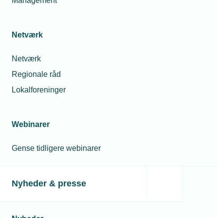
Management
boligejere udskyder beslutningen og beholder de gamle
fyr. Det er bekymrende, da der stadig er tilskud at hente via
varmepumpepuljen, lyder det fra TEKNIQ Arbejdsgiverne.
Netværk
Netværk
Regionale råd
Lokalforeninger
Webinarer
12. juni 2023
Gense tidligere webinarer
Udskudt varmepumpepulje skaber frustration
Den nye varmepumpepulje åbner først for tilskud til
husejerne i september, til stor frustration for både
Nyheder & presse
virksomheder og kunder. Hos VOERSÅ VVS & KLOAK
mærker man, hvordan puljen skaber uretfærdige problemer
for kunderne.