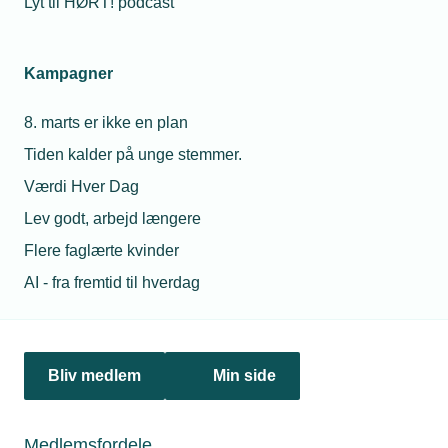
Lyt til HØRT! podcast
Kampagner
8. marts er ikke en plan
Tiden kalder på unge stemmer.
19. november 2025
Værdi Hver Dag
Nyt grønt løft sætter fart på varmepumper
Lev godt, arbejd længere
Salget af varmepumper stiger igen efter energikrisen.
Flere faglærte kvinder
Lavere elafgift og statstilskud får flere danskere til at
AI - fra fremtid til hverdag
droppe olie og gas – men succes kræver tydelig oplysning,
kvalitet og lokalt samarbejde, siger TEKNIQ og
Varmepumpeindustrien.
Bliv medlem
Min side
Personaleforhold
Medlemsfordele
Netværk & aktiviteter