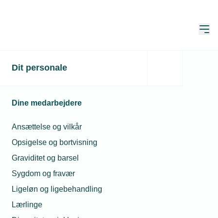
Åbn
Hjem
Dit personale
Grønt alternativ: Sådan
vælger gaskunder
Dine medarbejdere
Publiceret:
12. jun. 2023
Ansættelse og vilkår
Skrevet af:
Mads Hagemann Petersen
Opsigelse og bortvisning
Graviditet og barsel
Sygdom og fravær
Ligeløn og ligebehandling
Lærlinge