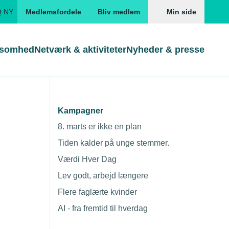
Q NY
Medlemsfordele
Bliv medlem
Min side
ksomhed
Netværk & aktiviteter
Nyheder & presse
Genveje
Genveje
serne
Kampagner
Søg
Gå direkte til
Gå direkte til
EUD
8. marts er ikke en plan
Skabeloner og kontrakter
Skabeloner
ddannelser
Tiden kalder på unge stemmer.
Beregn opsigelsesvarsel
TEKNIQ app
Værdi Hver Dag
nde uddannelser
Lev godt, arbejd længere
nelse og tilskud
Flere faglærte kvinder
ngsmateriale
AI - fra fremtid til hverdag