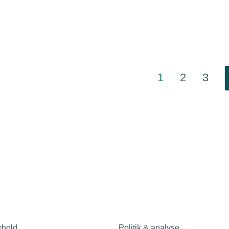
opklarende webinar, der klæder medlemsvirksomhederne på,
ør sikkerhedskravene træder i kraft til januar 2025.
1
2
3
rhold
Politik & analyse