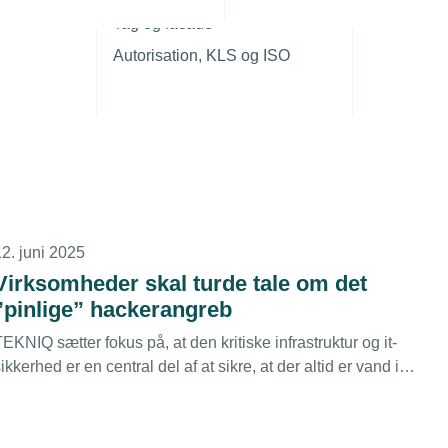
r
8. juli 2025
Tag og facade
Husk at sikre beviser ved cyberangreb
Autorisation, KLS og ISO
Ny kampagne fra Styrelsen for Samfundssikkerhed og
olitiets Nationale Enhed for Særlig Kriminalitet (NSK) sætter
fokus på, hvordan man sikrer bevismateriale, hvis
virksomheden rammes af cyberangreb.
12. juni 2025
Virksomheder skal turde tale om det
”pinlige” hackerangreb
EKNIQ sætter fokus på, at den kritiske infrastruktur og it-
ikkerhed er en central del af at sikre, at der altid er vand i
hanerne og strøm døgnet rundt. Men der hersker stadig tvivl
om it-sikkerheden mellem kunder og leverandører i
nergisektoren, viser en rapport fra foråret.