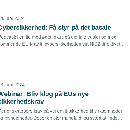
med forberedelserne.
24. juni 2024
Cybersikkerhed: Få styr på det basale
odcast: I en tid med øget fokus på digitale trusler og med
kommende EU-krav til cybersikkerheden via NIS2-direktivet,
er det vigtigt at man som virksomhed har styr på det basale
inden for cybersikkerhed.
13. juni 2024
Webinar: Bliv klog på EUs nye
sikkerhedskrav
Der er skrappere krav på vej om it-sikkerhed til virksomheder
og myndigheder. Det er en stor mundfuld, og svært at finde
hoved og hale i. Derfor afholder TEKNIQ Arbejdsgiverne et