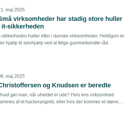
21. maj 2025
Små virksomheder har stadig store huller
i it-sikkerheden
t-sikkerheden halter efter i danske virksomheder. Heldigvis er
der hjælp til selvhjælp ved at følge gammelkendte råd.
08. maj 2025
Christoffersen og Knudsen er beredte
Hvad gør man, når uheldet er ude? Hvis ens virksomhed
rammes af et hackerangreb, eller hvis der kommer et større
strømsvigt som det i Spanien og Portugal? Det satte
hristoffersen og Knudsen A/S sig for at finde svar på.