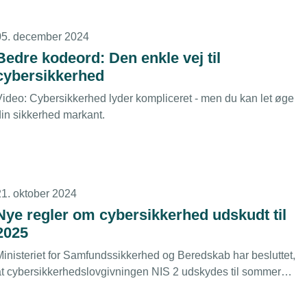
05. december 2024
Bedre kodeord: Den enkle vej til
cybersikkerhed
Video: Cybersikkerhed lyder kompliceret - men du kan let øge
din sikkerhed markant.
21. oktober 2024
Nye regler om cybersikkerhed udskudt til
2025
Ministeriet for Samfundssikkerhed og Beredskab har besluttet,
at cybersikkerhedslovgivningen NIS 2 udskydes til sommeren
2025. ”Lad det ikke blive en sovepude”, advarer TEKNIQ
Arbejdsgiverne, som opfordrer medlemmerne til at gå i gang