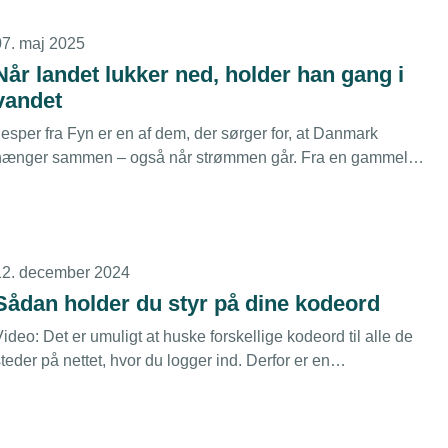
07. maj 2025
Når landet lukker ned, holder han gang i
vandet
esper fra Fyn er en af dem, der sørger for, at Danmark
hænger sammen – også når strømmen går. Fra en gammel
ård på Østfyn med udsigt til Storebælt er Jesper klar til at
rykke ud, hvis krisen rammer.
12. december 2024
Sådan holder du styr på dine kodeord
ideo: Det er umuligt at huske forskellige kodeord til alle de
teder på nettet, hvor du logger ind. Derfor er en
kodeordshusker din bedste ven.