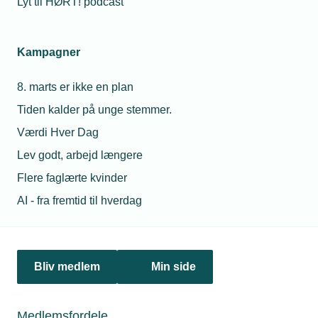
Lyt til HØRT! podcast
Netværk & aktiviteter
Kampagner
Nyheder
8. marts er ikke en plan
Politik & analyse
Tiden kalder på unge stemmer.
Om TEKNIQ
Værdi Hver Dag
Lev godt, arbejd længere
Flere faglærte kvinder
Juridiske henvendelser
AI - fra fremtid til hverdag
jura@tekniq.dk
Øvrige henvendelser
tekniq@tekniq.dk
Bliv medlem
Min side
Telefon:
43436000
Mandag til torsdag fra kl. 8:00 til 16:00
Medlemsfordele