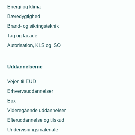
gældende krav her.
VE-installatører kan
Energi og klima
havne i problemer
Bæredygtighed
Flere VE-installatører ender med
Brand- og sikringsteknik
håret i postkassen, og deres
kunder mister tilskud, når
Tag og facade
installatørerne for sent opdager, at
Autorisation, KLS og ISO
de ikke har VE-godkendelse hos
Energistyrelsen længere.
Godkendelsen skal fornyes, hvis
Uddannelserne
man skifter CVR-nummer.
Vejen til EUD
Erhvervsuddannelser
Epx
Videregående uddannelser
Efteruddannelse og tilskud
Undervisningsmateriale