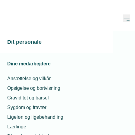
Åbn
Hjem
Søg
Dit personale
Søg
Dine medarbejdere
Ansættelse og vilkår
Opsigelse og bortvisning
Sortér
Graviditet og barsel
Sygdom og fravær
Viser 1 - 10 of af 10 resultater
Ligeløn og ligebehandling
Lærlinge