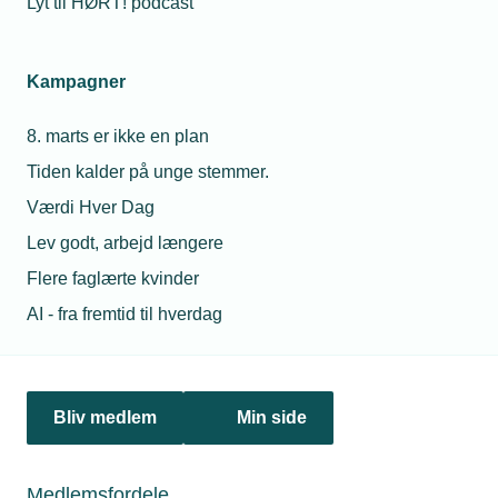
Lyt til HØRT! podcast
Kampagner
8. marts er ikke en plan
Tiden kalder på unge stemmer.
Værdi Hver Dag
Lev godt, arbejd længere
Flere faglærte kvinder
26. oktober 2023
AI - fra fremtid til hverdag
Varmepumpesalget skåret midt over
På et enkelt år er salget af vandbårne varmepumpesalget
halveret, viser Energistyrelsens nyeste statistik. Det er
katastrofalt for udfasningen af gas- og oliefyr, der dermed
trækker i langdrag, lyder det fra TEKNIQ Arbejdsgiverne.
Bliv medlem
Min side
Medlemsfordele