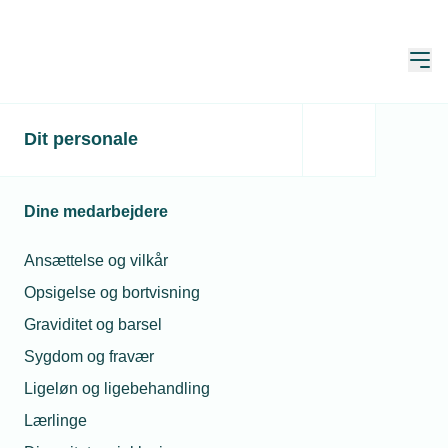
Åbn
Hjem
Dit personale
VE-installatører kan
havne i problemer
Dine medarbejdere
Publiceret:
05. okt. 2023
Ansættelse og vilkår
Skrevet af:
Mads Hagemann Petersen
Opsigelse og bortvisning
Graviditet og barsel
Sygdom og fravær
Ligeløn og ligebehandling
Lærlinge