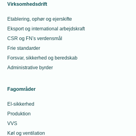
gennemgang til kunden
Virksomhedsdrift
Når materialet er godkendt udsteder TEKNIQ
Kvalitet forhåndsgodkendelse
Etablering, ophør og ejerskifte
Forhåndsgodkendelse mailes til virksomheden
Eksport og international arbejdskraft
med vejledning om ansøgning på virk.dk
CSR og FN's verdensmål
Virksomheden ansøger Energistyrelsen om
Frie standarder
godkendelse
Forsvar, sikkerhed og beredskab
Når godkendelse udstedes, sender
Administrative byrder
Energistyrelsen et godkendelsesbrev til
virksomhedens e-Boks/mit.dk
Samtidig modtager TEKNIQ Kvalitet besked om,
Fagområder
at virksomheden er godkendt
Energistyrelsen indsætter virksomheden på
El-sikkerhed
denne liste
Produktion
TEKNIQ Kvalitet sender virksomheden en
VVS
orientering om, at virksomheden nu fremgår af
Køl og ventilation