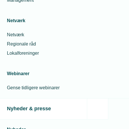
Management
Relaterede nyheder
Netværk
Netværk
Regionale råd
Lokalforeninger
Webinarer
Gense tidligere webinarer
26. februar 2024
Nyheder & presse
Klarhed om VE-godkendelser
Den 1. december 2023 trådte en dispensation for VE-
godkendelsesordningen i kraft, der har sået tvivl om