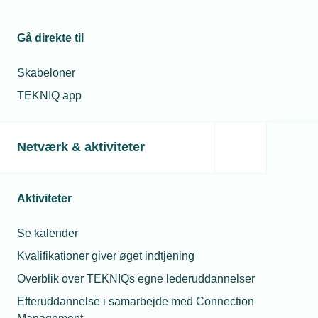
Kontaktperson
Relaterede nyheder
Gå direkte til
26. feb. 2024
Skabeloner
Klarhed om VE-
godkendelser
TEKNIQ app
Netværk & aktiviteter
11. apr. 2024
VE-installatører ser
dystert på
Troels Hartung
fremtiden
Aktiviteter
Bæredygtighedschef
Telefon:
Tlf. 77 41 15 38
Se kalender
E-mail:
trh@tekniq.dk
26. okt. 2023
Kvalifikationer giver øget indtjening
Varmepumpesalget
skåret midt over
Overblik over TEKNIQs egne lederuddannelser
Efteruddannelse i samarbejde med Connection