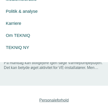
Politik & analyse
Karriere
Om TEKNIQ
TEKNIQ NY
23. maj 2024
Varmepumpe-pulje åbner mandag
På mandag kan boligejere igen søge Varmepumpepuljen.
Det kan betyde øget aktivitet for VE-installatører. Men
pulje-systemet gavner ikke markedet, lyder det fra TEKNIQ
Arbejdsgiverne, der foreslår, at man gentænker konceptet.
Personaleforhold