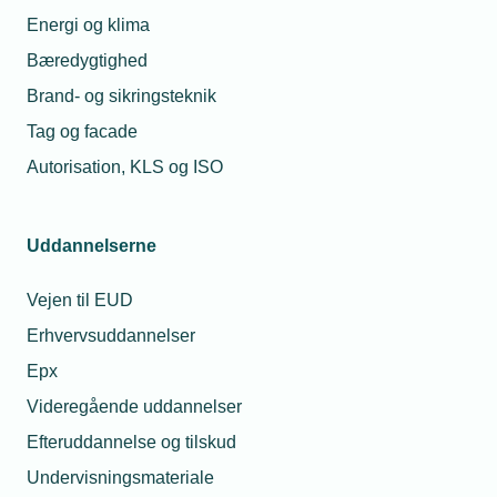
ovennævnte liste, samt hvordan VE-materialer
Energi og klima
kan opnås
Bæredygtighed
For alle installatører kommer
tredjepartskontrollen af VE-områder til at ske
Brand- og sikringsteknik
samtidig med efterprøvning af
Tag og facade
autorisationsområderne
Autorisation, KLS og ISO
Uddannelserne
Læs mere om samme emne:
Vejen til EUD
VE-installatør
solceller
varmepumper
Erhvervsuddannelser
Varmepumpepuljen
Energistyrelsen
Epx
TEKNIQ Kvalitet
Videregående uddannelser
Efteruddannelse og tilskud
Undervisningsmateriale