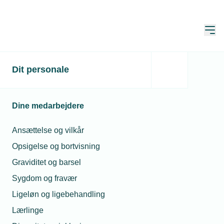
Åbn
Hjem
TEKNIQ
Dit personale
Alle nyheder
Alle nyheder
Dine medarbejdere
Læs de seneste nyheder fra TEKNIQ
Ansættelse og vilkår
Opsigelse og bortvisning
Søg
Graviditet og barsel
Sygdom og fravær
Ligeløn og ligebehandling
Lærlinge