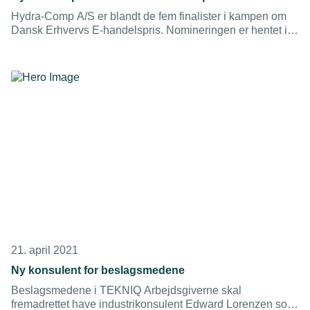
Hydra-Comp A/S er blandt de fem finalister i kampen om
Dansk Erhvervs E-handelspris. Nomineringen er hentet i
kategorien ”Årets bedste B2B-virksomhed med en online
omsætning under 200 millioner kroner”, og vinderen kåres
ved et stort anlagt show i København den 20. maj.
21. april 2021
Ny konsulent for beslagsmedene
Beslagsmedene i TEKNIQ Arbejdsgiverne skal
fremadrettet have industrikonsulent Edward Lorenzen som