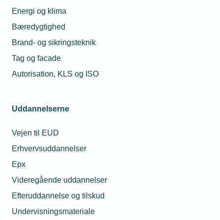
Sprøjtepistol startede storbrand
Energi og klima
1.000 kvadratmeter produktionsareal i tre haller er
Bæredygtighed
nedbrændt i en stor brand på CSK Stålindustri. 50
brandfolk var til stede i slukningsarbejdet. Branden opstod
Brand- og sikringsteknik
ved en sprøjtepistol.
Tag og facade
Autorisation, KLS og ISO
Uddannelserne
Vejen til EUD
Erhvervsuddannelser
Epx
Videregående uddannelser
26. april 2021
Efteruddannelse og tilskud
Undgå dyre fejlansættelser
Undervisningsmateriale
Fejlansættelser koster både tid, renommé og penge. Og