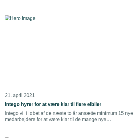
fast konsulent i sekretariatet.
21. april 2021
Intego hyrer for at være klar til flere elbiler
Intego vil i løbet af de næste to år ansætte minimum 15 nye
medarbejdere for at være klar til de mange nye
ladestandere, der skal sættes op i takt med, at langt flere
elbiler skal rulle ud på de danske veje.