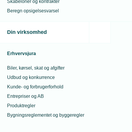
Skabeloner og kontrakter
Beregn opsigelsesvarsel
29. april 2021
Din virksomhed
Byggeri: Derfor skal du tænke bæredygtigt nu
Flere grønne krav til byggeriet betyder, at installatørerne
allerede nu bør tage de første skridt mod at fremtidssikre
Erhvervsjura
forretningen, lyder det fra brancheekspert. Også selvom
der stadig er rigeligt med traditionelt byggeri til at fylde
ordrebogen.
Biler, kørsel, skat og afgifter
Udbud og konkurrence
Kunde- og forbrugerforhold
Entrepriser og AB
Produktregler
Bygningsreglementet og byggeregler