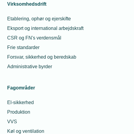
Virksomhedsdrift
28. april 2021
Etablering, ophør og ejerskifte
Installatør kræver klare svar på emhætte-regler
Reglerne for installation af emhætter i nybyggeri er gjort så
Eksport og international arbejdskraft
indviklede og uklare, at de ikke giver mening i praksis.
CSR og FN's verdensmål
Installatør kræver derfor klart svar på, hvad han og resten
af branchen skal gøre.
Frie standarder
Forsvar, sikkerhed og beredskab
Administrative byrder
Fagområder
El-sikkerhed
Produktion
VVS
28. april 2021
Køl og ventilation