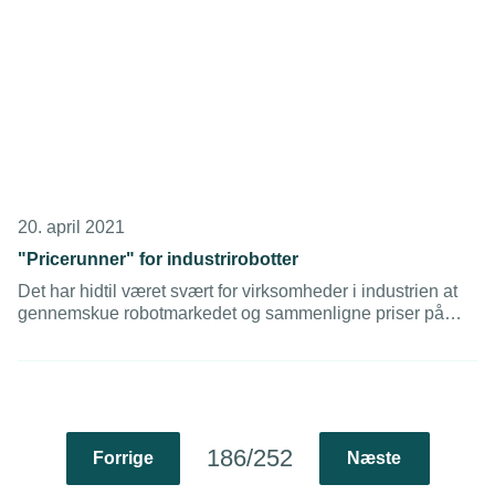
20. april 2021
"Pricerunner" for industrirobotter
Det har hidtil været svært for virksomheder i industrien at
gennemskue robotmarkedet og sammenligne priser på
tværs af leverandører. Nu laver danske HowToRobot.com
en slags "Pricerunner" for industrirobotter.
186/252
Forrige
Næste