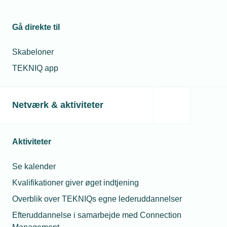
når efterspørgslen på ny arbejdskraft er stor, og ledigheden
er lav, er det ekstra vigtigt, at man tager
rekrutteringsprocessen alvorligt.
Gå direkte til
Skabeloner
TEKNIQ app
Netværk & aktiviteter
Aktiviteter
26. april 2021
Se kalender
Er din lærling glad?
Kvalifikationer giver øget indtjening
TEKNIQ Arbejdsgiverne og Dansk El-Forbund ønsker at
Overblik over TEKNIQs egne lederuddannelser
undersøge, hvordan lærlinge på elektrikeruddannelsen
Efteruddannelse i samarbejde med Connection
oplever kvaliteten af uddannelsen.