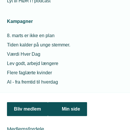
Lyt til HØRT! podcast
Kampagner
8. marts er ikke en plan
Tiden kalder på unge stemmer.
26. april 2021
Værdi Hver Dag
Jeg tror ikke på skideballer
Lev godt, arbejd længere
Chris Kristensen, der er indehaver af Vestsjællands Gas-
og Oliefyrsservice, sværger til en anerkendende
Flere faglærte kvinder
ledelsesstil og kan godt lide ”selvglade” medarbejdere.
AI - fra fremtid til hverdag
Bliv medlem
Min side
Medlemsfordele