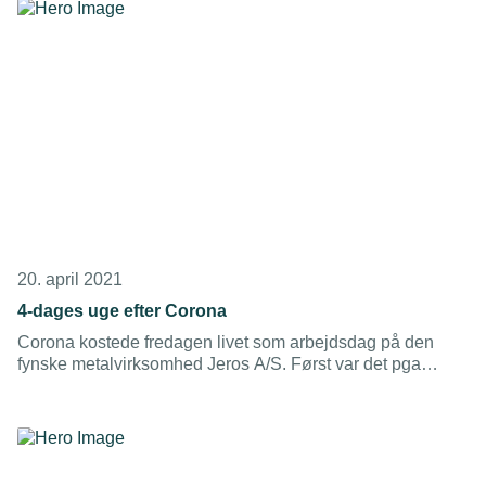
20. april 2021
4-dages uge efter Corona
Corona kostede fredagen livet som arbejdsdag på den
fynske metalvirksomhed Jeros A/S. Først var det pga
arbejdsmangel og krise ude hos kunderne. Nu er
weekenden bare tre dage lang.