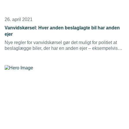
26. april 2021
Vanvidskørsel: Hver anden beslaglagte bil har anden
ejer
Nye regler for vanvidskørsel gør det muligt for politiet at
beslaglægge biler, der har en anden ejer – eksempelvis
firmabiler. Og dem er der mange af, viser politiets
foreløbige statistik.