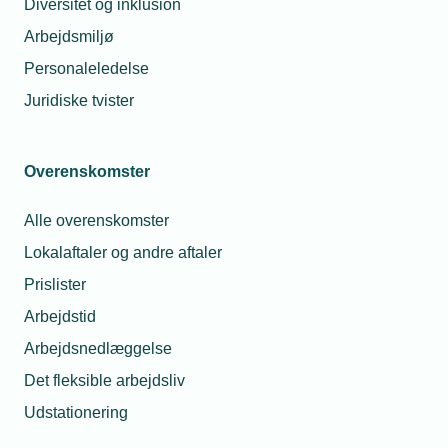
Diversitet og inklusion
Arbejdsmiljø
Personaleledelse
Juridiske tvister
Overenskomster
03. maj 2021
Caverion opkvalificerer ledige til gigant-opgave
Alle overenskomster
Teknikentreprenøren Caverion har taget alternative
Lokalaftaler og andre aftaler
metoder i brug for at skaffe nok arbejdskraft til arbejdet
Prislister
med at etablere en af Nordeuropas største solcelleparker
ved Holstebro.
Arbejdstid
Arbejdsnedlæggelse
Spørgeboks
Det fleksible arbejdsliv
Udstationering