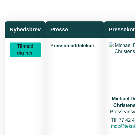
Nyhedsbrev
Presse
Pressekon
Pressemeddelelser
Tilmeld
dig her
Michael 
Christen
Presseansv
Tel
Tlf. 77 42 
E-mail:
mdc@tekni