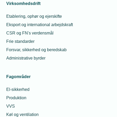
Virksomhedsdrift
05. marts 2021
Etablering, ophør og ejerskifte
Jeg startede med en gammel kassevogn til 20.000
kroner
Eksport og international arbejdskraft
Tim Bang, som driver Bang’s VVS i Nakskov, startede i
CSR og FN's verdensmål
2016 med at købe noget værktøj og en gammel
kassevogn, så han kunne komme ud at skrue. I dag er han
Frie standarder
stolt over at have en økonomisk sund virksomhed med 11
Forsvar, sikkerhed og beredskab
ansatte.
Administrative byrder
Fagområder
El-sikkerhed
Produktion
VVS
Køl og ventilation