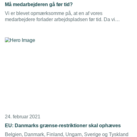
Må medarbejderen gå før tid?
Vi er blevet opmærksomme på, at en af vores
medarbejdere forlader arbejdspladsen før tid. Da vi
drøftede det med ham, fortalte han, at han ikke holder
frokostpause og derfor mener, at han er berettiget til at tage
tidligt hjem. Må han det?
24. februar 2021
EU: Danmarks grænse-restriktioner skal ophæves
Belgien, Danmark, Finland, Ungarn, Sverige og Tyskland