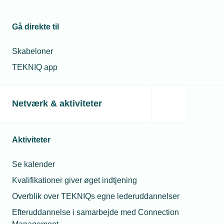
Sikkerhedsniveauet halter på varebiler, hvor enkelte falder
helt ud af skalaen, viser europæisk test. FDM opfordrer
producenter og virksomheder til at tage sikkerheden
Gå direkte til
seriøst.
Skabeloner
TEKNIQ app
Netværk & aktiviteter
Aktiviteter
Se kalender
03. marts 2021
Kvalifikationer giver øget indtjening
Bygningspuljen åbner efter påske
Overblik over TEKNIQs egne lederuddannelser
I ugen efter påske går det løs med første ud af i alt tre
Efteruddannelse i samarbejde med Connection
ansøgningsrunder i år til Bygningspuljen. Tilskuddene
skrumper dog samtidig, oplyser Energistyrelsen.