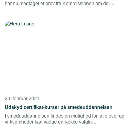
har nu modtaget et brev fra Kommissionen om de
grænserestriktioner, der er indført i de enkelte lande.
Landene har nu 10 dage til at ændre deres regler.
23. februar 2021
Udskyd certifikat-kurser på smedeuddannelsen
I smedeuddannelsen findes en mulighed for, at elever og
virksomheder kan vælge en række valgfri
uddannelsesspecifikke fag, som fører til et eller flere
svejsecertifikater. Men under corona-nedlukningen på