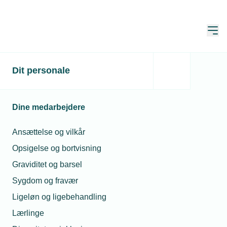
Åbn
Hjem
TEKNIQ
Dit personale
Alle nyheder
Alle nyheder
Dine medarbejdere
Læs de seneste nyheder fra TEKNIQ
Ansættelse og vilkår
Opsigelse og bortvisning
Søg
Graviditet og barsel
Sygdom og fravær
Ligeløn og ligebehandling
Lærlinge