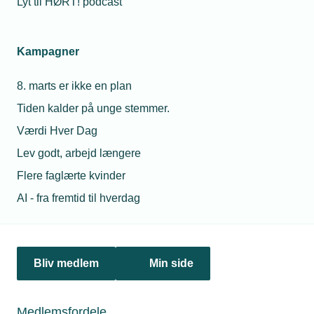
Lyt til HØRT! podcast
Kampagner
8. marts er ikke en plan
Tiden kalder på unge stemmer.
Værdi Hver Dag
01. marts 2021
Lev godt, arbejd længere
Høje stålpriser udskyder ordrer
Flere faglærte kvinder
Hos SteelXperts i Holstebro har de høje stålpriser fået
konsekvenser på flere områder. Et eksempel er en fast
AI - fra fremtid til hverdag
produktion af tanke i sort stål. Tidligere lå ordrerne til en
fast kunde på 20 stk. ad gangen. Nu bliver produktionen
indstillet til efter sommerferien, hvor et prisfald forventes.
Bliv medlem
Min side
Medlemsfordele