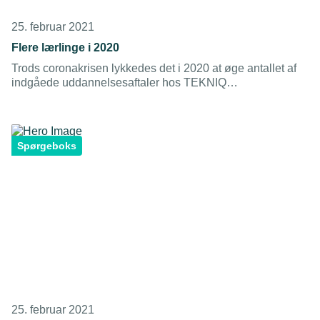
25. februar 2021
Flere lærlinge i 2020
Trods coronakrisen lykkedes det i 2020 at øge antallet af
indgåede uddannelsesaftaler hos TEKNIQ
Arbejdsgivernes medlemsvirksomheder indenfor de
centrale metal- og industriuddannelser med ni procent.
Mens der generelt for hele landet er sket et fald på tre
procent.
Spørgeboks
25. februar 2021