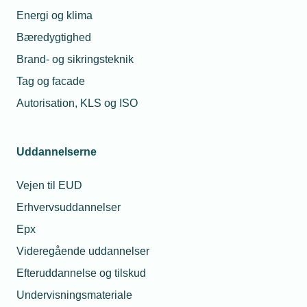
04. marts 2021
Energi og klima
Kemp & Lauritzen med i regional milliardaftale
Bæredygtighed
Kemp & Lauritzen er en del af et nyt strategisk partnerskab
om bygge- og renoveringsopgaver for op mod 2,2
Brand- og sikringsteknik
milliarder kroner i Region Hovedstaden.
Tag og facade
Autorisation, KLS og ISO
Uddannelserne
Vejen til EUD
Erhvervsuddannelser
Epx
Videregående uddannelser
Efteruddannelse og tilskud
04. marts 2021
Er din servicevogn livsfarlig?
Undervisningsmateriale