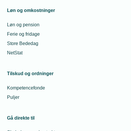
Løn og omkostninger
Løn og pension
Ferie og fridage
08. marts 2021
Store Bededag
Installatør har 1000 tilbud i kø
NetStat
Dansk Varme Service har omkring 1000 tilbud på
varmepumper hængende. Frustrerende ventetid, lyder det
fra direktøren.
Tilskud og ordninger
Kompetencefonde
Puljer
Gå direkte til