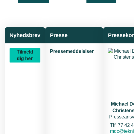
Nyhedsbrev
Presse
Pressekon
Pressemeddelelser
Tilmeld
dig her
Michael 
Christen
Presseansv
Tel
Tlf. 77 42 
E-mail:
mdc@tekni