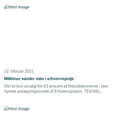
erhvervsskolerne kan en udskydelse af disse fag være en
god løsning.
22. februar 2021
Millioner samler støv i erhvervspulje
Der er kun ansøgt for 63 procent af tilskudskronerne i den
nyeste ansøgningsrunde til Erhvervspuljen. TEKNIQ
Arbejdsgiverne mener, at ansøgningsprocessen er for
kompliceret og tidskrævende.