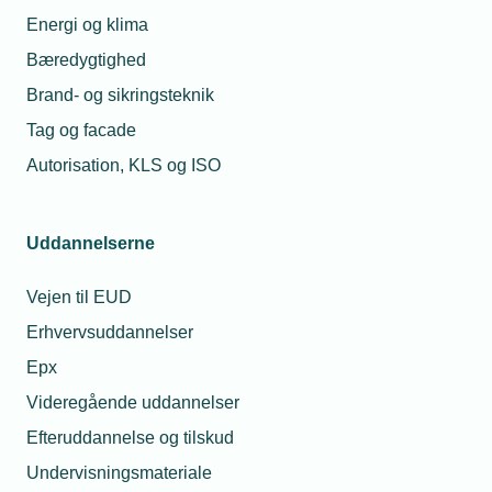
Energi og klima
Læs mere om samme emne:
Bæredygtighed
Arbejdstilsynet
Arbejdsmiljø
Brand- og sikringsteknik
Tag og facade
Autorisation, KLS og ISO
Relaterede nyheder
Mest læste
Uddannelserne
03. dec. 2024
23. jul. 2026
Vejen til EUD
Sådan bliver
Hvorfor fik min
Erhvervsuddannelser
julefrokosten sjov
montør en bøde for
for alle
at tage varer med fra
Epx
grossisten til en
kollega?
Videregående uddannelser
05. dec. 2021
Efteruddannelse og tilskud
08. jul. 2026
Strammere
Undervisningsmateriale
regler for
Må jeg låne min