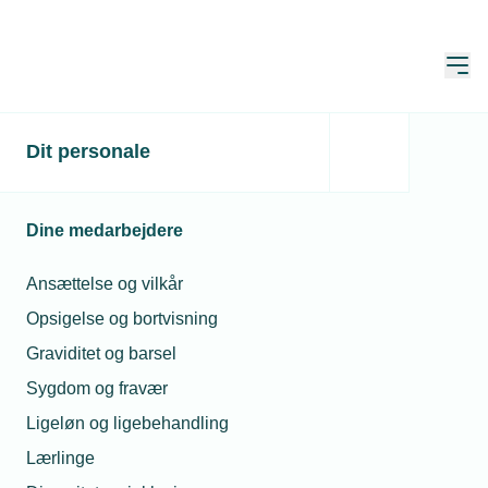
Åbn
Hjem
Dit personale
Branchen skal vejledes
om seksuel chikane
Dine medarbejdere
Publiceret:
17. jan. 2022
Skrevet af:
Lasse Andersen
Ansættelse og vilkår
Opsigelse og bortvisning
Graviditet og barsel
Sygdom og fravær
Ligeløn og ligebehandling
Lærlinge