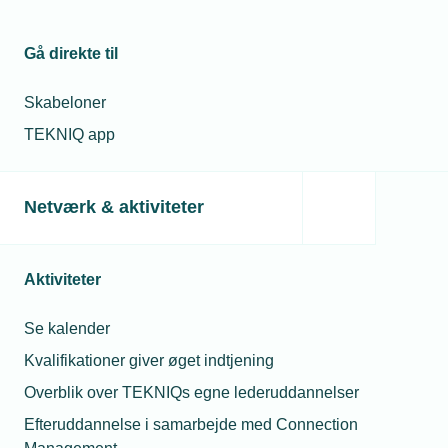
tagarbejde fra
lærling ud hvis jeg
nytår
mangler opgaver?
Gå direkte til
14. dec. 2021
28. jul. 2026
Arbejdstilsynet
Skabeloner
dispenserer for
Må unge under 18 år
regler om
drikke alkohol til
TEKNIQ app
hjemmearbejde
sommerfesten?
Netværk & aktiviteter
Relaterede nyheder
Aktiviteter
Se kalender
Kvalifikationer giver øget indtjening
Overblik over TEKNIQs egne lederuddannelser
Efteruddannelse i samarbejde med Connection