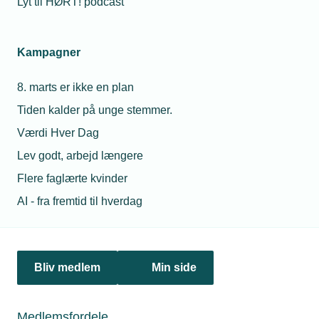
Lyt til HØRT! podcast
Arbejdstilsynet dispenserer for regler om
hjemmearbejde
Regeringen opfordrede den 8. december til, at ansatte i
Kampagner
videst muligt omfang arbejder hjemmefra frem til 7. januar. I
den periode dispenserer Arbejdstilsynet for de normale
8. marts er ikke en plan
regler om hjemmearbejde.
Tiden kalder på unge stemmer.
Værdi Hver Dag
Lev godt, arbejd længere
Flere faglærte kvinder
AI - fra fremtid til hverdag
Bliv medlem
Min side
08. juni 2023
Landsret stopper storbøde i arbejdsmiljøsag
Medlemsfordele