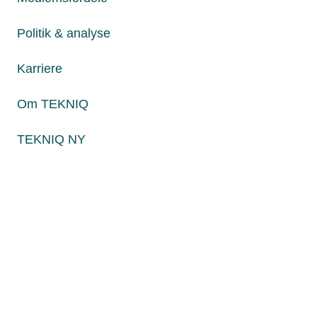
Telefon:
43436000
Mandag til torsdag fra kl. 8:00 til 16:00
Politik & analyse
Fredag fra kl. 8:00 til 15:00
Karriere
Om TEKNIQ
Persondatapolitik
Cookies
TEKNIQ NY
Paul Bergsøes Vej 6, 2600 Glostrup
Billedskærervej 17, 5230 Odense M
CVR: 45 09 35 22