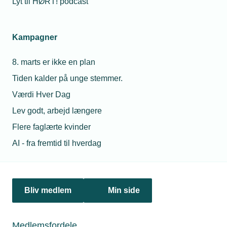
Lyt til HØRT! podcast
Personaleforhold
Kampagner
Netværk & aktiviteter
8. marts er ikke en plan
Nyheder
Tiden kalder på unge stemmer.
Politik & analyse
Værdi Hver Dag
Lev godt, arbejd længere
Om TEKNIQ
Flere faglærte kvinder
AI - fra fremtid til hverdag
Juridiske henvendelser
jura@tekniq.dk
Bliv medlem
Min side
Øvrige henvendelser
tekniq@tekniq.dk
Medlemsfordele