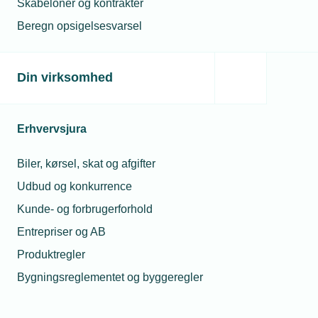
Skabeloner og kontrakter
arbejder på
Beregn opsigelsesvarsel
38 procent af byggebranchens virksomheder
anvender kunstig intelligens i hverdagen, særligt
til indsamling af information, og administrative
Din virksomhed
opgaver
34 procent af virksomhederne mener at mangel
på viden og kompetencer begrænser dem i
Erhvervsjura
arbejdet med grøn omstilling og digitale og
Biler, kørsel, skat og afgifter
teknologiske løsninger
Udbud og konkurrence
Kunde- og forbrugerforhold
Entrepriser og AB
Læs mere om samme emne:
Produktregler
Byggeri
grøn omstilling
AI
Bygningsreglementet og byggeregler