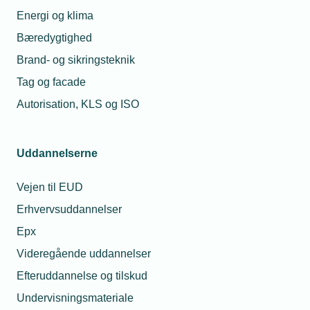
for problemerne
Energi og klima
Bæredygtighed
Brand- og sikringsteknik
Relaterede nyheder
Tag og facade
Autorisation, KLS og ISO
Uddannelserne
Vejen til EUD
Erhvervsuddannelser
Epx
Videregående uddannelser
Efteruddannelse og tilskud
09. marts 2026
Undervisningsmateriale
Gør bygningsdata til din genvej til vækst