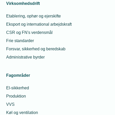
Virksomhedsdrift
Etablering, ophør og ejerskifte
Kontaktperson
Relaterede nyheder
Me
Eksport og international arbejdskraft
CSR og FN's verdensmål
09. mar. 2026
Gør
Frie standarder
bygningsdata til
Forsvar, sikkerhed og beredskab
din genvej til
vækst
Administrative byrder
30. jun. 2025
Nu skal
Fagområder
nybyggeri være
Bjørn Hove
grønnere
Chefkonsulent
El-sikkerhed
Telefon:
Tlf. 77 42 42 41
E-mail:
bho@tekniq.dk
Produktion
26. aug. 2024
VVS
TEKNIQ
Arbejdsgiverne:
Køl og ventilation
DI lukker øjnene