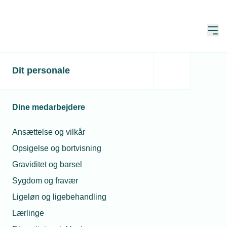
Åbn
Hjem
Dit personale
Byggeriets
Modenhedsmåling viser
Dine medarbejdere
en branche med grønt
fokus
Ansættelse og vilkår
Opsigelse og bortvisning
Publiceret:
27. feb. 2025
Graviditet og barsel
Skrevet af:
Mads Hagemann Petersen
Sygdom og fravær
Ligeløn og ligebehandling
Lærlinge