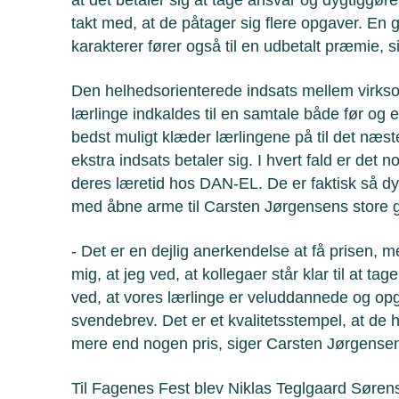
takt med, at de påtager sig flere opgaver. En
karakterer fører også til en udbetalt præmie, 
Den helhedsorienterede indsats mellem virks
lærlinge indkaldes til en samtale både før og 
bedst muligt klæder lærlingene på til det næst
ekstra indsats betaler sig. I hvert fald er det n
deres læretid hos DAN-EL. De er faktisk så dyg
med åbne arme til Carsten Jørgensens store 
- Det er en dejlig anerkendelse at få prisen, m
mig, at jeg ved, at kollegaer står klar til at ta
ved, at vores lærlinge er veluddannede og op
svendebrev. Det er et kvalitetsstempel, at de 
mere end nogen pris, siger Carsten Jørgense
Til Fagenes Fest blev Niklas Teglgaard Søre