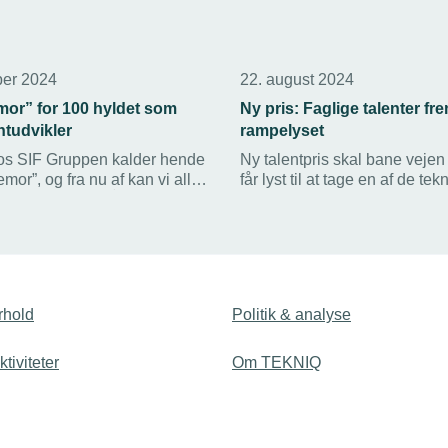
ber 2024
22. august 2024
mor” for 100 hyldet som
Ny pris: Faglige talenter fre
ntudvikler
rampelyset
os SIF Gruppen kalder hende
Ny talentpris skal bane vejen f
emor”, og fra nu af kan vi alle
får lyst til at tage en af de tek
e Lok Pless for Årets
erhvervsuddannelser, lyder de
kler 2024. Hun modtog
TEKNIQ Arbejdsgiverne.
il Fagtalent 24 i
len.
rhold
Politik & analyse
tiviteter
Om TEKNIQ