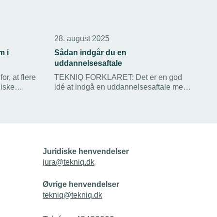
28. august 2025
m i
Sådan indgår du en
uddannelsesaftale
or, at flere
TEKNIQ FORKLARET: Det er en god
niske
idé at indgå en uddannelsesaftale med
t fra
din lærling tidligt i forløbet, Få her svaret
på hvorfor, samt meget mere relevant
info om uddannelsesaftaler.
Juridiske henvendelser
jura@tekniq.dk
Øvrige henvendelser
tekniq@tekniq.dk