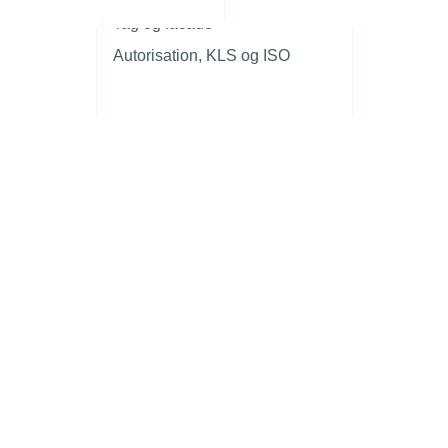
r
Tag og facade
Autorisation, KLS og ISO