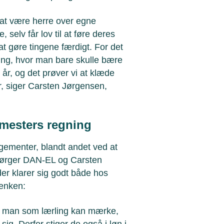
 at være herre over egne
selv får lov til at føre deres
t gøre tingene færdigt. For det
ing, hvor man bare skulle bære
 år, og det prøver vi at klæde
r, siger Carsten Jørgensen,
 mesters regning
gementer, blandt andet ved at
, sørger DAN-EL og Carsten
er klarer sig godt både hos
bænken:
å man som lærling kan mærke,
sig. Derfor stiger de også i løn i