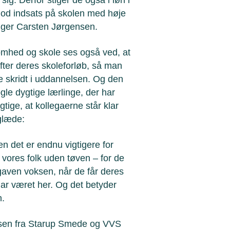
 god indsats på skolen med høje
siger Carsten Jørgensen.
omhed og skole ses også ved, at
efter deres skoleforløb, så man
e skridt i uddannelsen. Og den
ogle dygtige lærlinge, der har
tige, at kollegaerne står klar
glæde:
en det er endnu vigtigere for
ge vores folk uden tøven – for de
gaven voksen, når de får deres
har været her. Og det betyder
n.
nsen fra Starup Smede og VVS