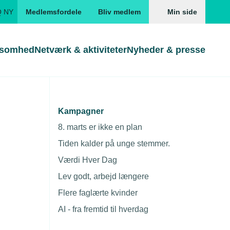
Q NY
Medlemsfordele
Bliv medlem
Min side
ksomhed
Netværk & aktiviteter
Nyheder & presse
Genveje
Genveje
serne
Kampagner
 i Sydjylland
Gå direkte til
Gå direkte til
EUD
8. marts er ikke en plan
Skabeloner og kontrakter
Skabeloner
ddannelser
Tiden kalder på unge stemmer.
Beregn opsigelsesvarsel
TEKNIQ app
Værdi Hver Dag
nde uddannelser
Lev godt, arbejd længere
nelse og tilskud
Flere faglærte kvinder
ngsmateriale
AI - fra fremtid til hverdag