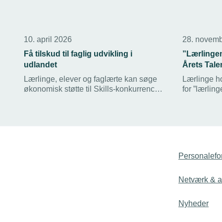
10. april 2026
28. novem
Få tilskud til faglig udvikling i
”Lærlinge
udlandet
Årets Tale
Lærlinge, elever og faglærte kan søge
Lærlinge h
økonomisk støtte til Skills-konkurrencer,
for ”lærling
videreuddannelse eller ophold i
kalde Anett
udlandet. Ansøgningsfristen er 30. april
Talentudvi
2026.
særprisen t
Falkonersa
Personalefo
Netværk & ak
Nyheder