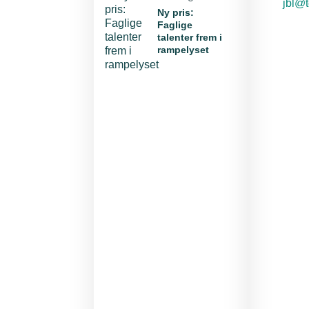
E-mai
jbl@t
Ny pris:
Faglige
talenter frem i
rampelyset