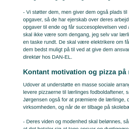
- Vi støtter dem, men giver dem også plads til
opgaver, så de har ejerskab over deres arbejde, 
opgaver til ende og får succesoplevelsen ved a
skal ikke være som dengang, jeg selv var lærl
en taske rundt. De skal være elektrikere om få
dem bedst muligt på til ved at give dem ansva
direktør hos DAN-EL.
Kontant motivation og pizza på
Udover at understøtte en masse sociale arran
levere pizzaerne til lærlinges fodboldaftener
Jørgensen også for at præmiere de lærlinge, d
virksomheden, og når de er tilbage på skole
- Deres viden og modenhed skal belønnes, s
at det betaler sig at tage ansvar og dygtiggøre 