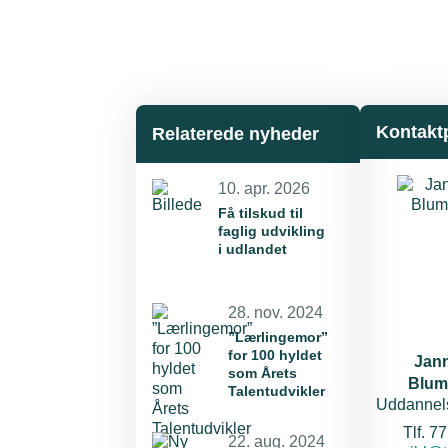
Kontakt
Relaterede nyheder
10. apr. 2026
Få tilskud til
faglig udvikling
i udlandet
28. nov. 2024
”Lærlingemor”
for 100 hyldet
Jann
som Årets
Blum
Talentudvikler
Uddannel
Tlf. 7
22. aug. 2024