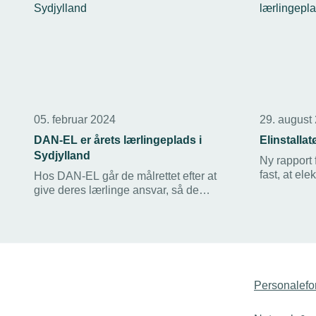
05. februar 2024
29. august
DAN-EL er årets lærlingeplads i
Elinstallat
Sydjylland
Ny rapport
fast, at el
Hos DAN-EL går de målrettet efter at
vurderer kv
give deres lærlinge ansvar, så de
højest i b
fastholder motivationen og udvikler sig
lærepladser
bedst muligt. Den tilgang blev anerkendt
spørger lær
til Fagenes Fest i Sydjylland, hvor
installationsvirksomheden fik titlen som
årets lærlingeplads.
Personalefo