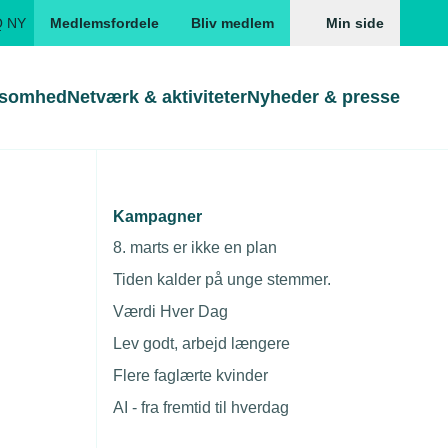
Q NY
Medlemsfordele
Bliv medlem
Min side
ksomhed
Netværk & aktiviteter
Nyheder & presse
Genveje
Genveje
serne
Kampagner
sesaftale
Gå direkte til
Gå direkte til
EUD
8. marts er ikke en plan
Skabeloner og kontrakter
Skabeloner
ddannelser
Tiden kalder på unge stemmer.
Beregn opsigelsesvarsel
TEKNIQ app
Værdi Hver Dag
nde uddannelser
Lev godt, arbejd længere
nelse og tilskud
Flere faglærte kvinder
ngsmateriale
AI - fra fremtid til hverdag