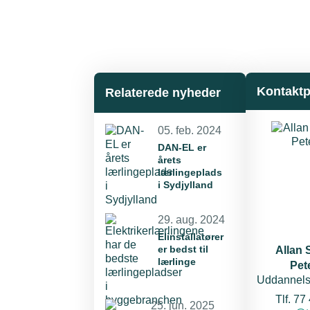
Kontakt
Relaterede nyheder
05. feb. 2024
DAN-EL er
årets
lærlingeplads
i Sydjylland
29. aug. 2024
Elinstallatører
er bedst til
Allan 
lærlinge
Pet
Uddannels
Tlf. 77
25. jun. 2025