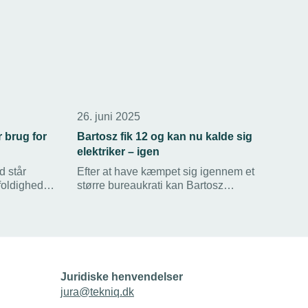
26. juni 2025
r brug for
Bartosz fik 12 og kan nu kalde sig
elektriker – igen
 står
Efter at have kæmpet sig igennem et
ldighed i
større bureaukrati kan Bartosz
æt i den
Wisniewski nu igen kalde sig for
indgået i
elektriker og svend hos
t til de
medlemsvirksomheden El og VVS
der udråber
Center. Han har godt nok været
uddannet elektriker med eget firma i 15
år i Polen, men de danske myndigheder
Juridiske henvendelser
ville ikke godkende papirerne.
jura@tekniq.dk