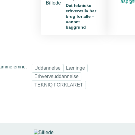
E-mail
asp@t
Det tekniske
erhvervsliv har
brug for alle –
uanset
baggrund
samme emne:
Uddannelse
Lærlinge
Erhvervsuddannelse
TEKNIQ FORKLARET