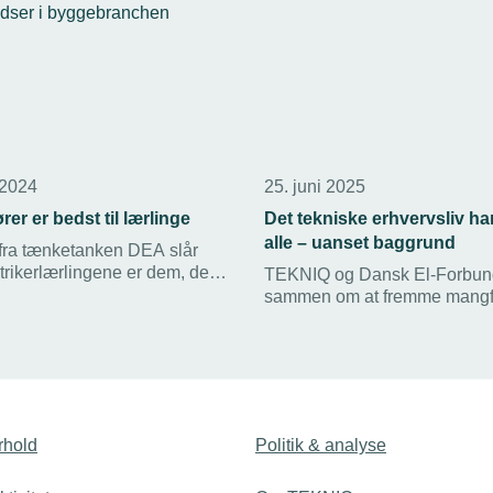
 2024
25. juni 2025
ører er bedst til lærlinge
Det tekniske erhvervsliv ha
alle – uanset baggrund
 fra tænketanken DEA slår
ektrikerlærlingene er dem, der
TEKNIQ og Dansk El-Forbund
aliteten af deres lærepladser
sammen om at fremme mangfo
yggebranchen. Vvs-
elbranchen. Det sker med afs
 halter efter, hvis man
overenskomstaftale, der blev 
lingene selv.
foråret – som er i skarp kontras
politiske strømninger i USA, 
diversitet som skadelig.
rhold
Politik & analyse