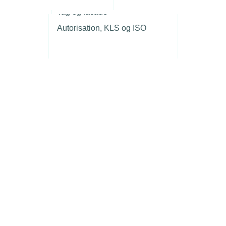
r
Tag og facade
Autorisation, KLS og ISO