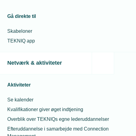
- mulighed for
associerede
medlemmer
Gå direkte til
Skabeloner
Relaterede nyheder
TEKNIQ app
Netværk & aktiviteter
Aktiviteter
Se kalender
Kvalifikationer giver øget indtjening
Overblik over TEKNIQs egne lederuddannelser
05. februar 2026
Efteruddannelse i samarbejde med Connection