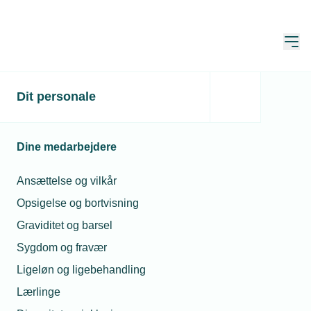
Åbn
Hjem
Dit personale
Fem sommerskarpe til
Henrik Fugmann
Dine medarbejdere
Publiceret:
17. jul. 2025
Skrevet af:
Mikkel Nielsen
Ansættelse og vilkår
Opsigelse og bortvisning
Graviditet og barsel
Sygdom og fravær
Ligeløn og ligebehandling
Lærlinge