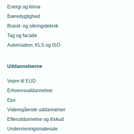
Energi og klima
Bæredygtighed
Kontaktperson
Relaterede nyheder
Brand- og sikringsteknik
Tag og facade
05. feb. 2026
Autorisation, KLS og ISO
Venner,
samarbejdspartnere
og komikere fejrede
Henrik Fugmann
Uddannelserne
02. feb. 2026
Vejen til EUD
Den snørklede vej
blev den direkte vej
Mikkel Hejbroch Nie
Erhvervsuddannelser
til målet
Kommunikationskonsu
Epx
Telefon:
Tlf. 77 41 15 79
Videregående uddannelser
E-mail:
mhn@tekniq.dk
02. jul. 2024
Efteruddannelse og tilskud
Urafstemning om
kommende
Undervisningsmateriale
vedtægtsændringer