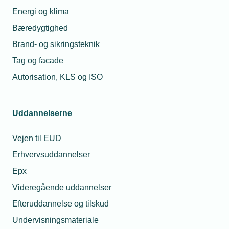
Energi og klima
Adm. direktør i TEKNIQ Arbejdsgiverne, Troels Blicher
Danielsen, holdt tale til de nyudklækkede elinstallatører.
Bæredygtighed
Brand- og sikringsteknik
Tag og facade
Autorisation, KLS og ISO
Uddannelserne
Relaterede nyheder
Mest læste
Vejen til EUD
Erhvervsuddannelser
15. sep. 2022
23. jul. 2026
Epx
Hvordan bliver
Hvorfor fik min
Danmark verdens
montør en bøde f
Videregående uddannelser
grønneste land?
at tage varer med 
grossisten til en
Efteruddannelse og tilskud
kollega?
Undervisningsmateriale
18. aug. 2025