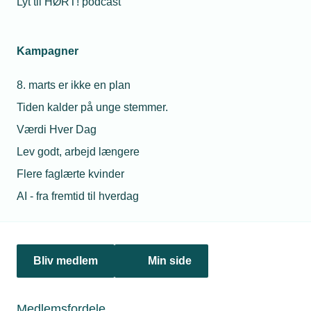
Lyt til HØRT! podcast
31. januar 2022
Kampagner
Få tilskud til at gøre virksomheden grøn
I øjeblikket er der flere muligheder for at sikre sig et
8. marts er ikke en plan
økonomisk tilskud til at gøre virksomheden mere
Tiden kalder på unge stemmer.
bæredygtig.
Værdi Hver Dag
Lev godt, arbejd længere
Flere faglærte kvinder
AI - fra fremtid til hverdag
Bliv medlem
Min side
Medlemsfordele