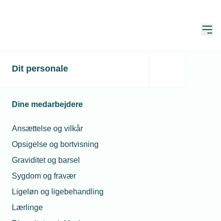
Åbn
Hjem
Dit personale
Fremtidens helte hædret
hos Solar
Dine medarbejdere
Publiceret:
14. nov. 2022
Skrevet af:
Michael Degn
Ansættelse og vilkår
Opsigelse og bortvisning
Graviditet og barsel
Sygdom og fravær
Ligeløn og ligebehandling
Lærlinge