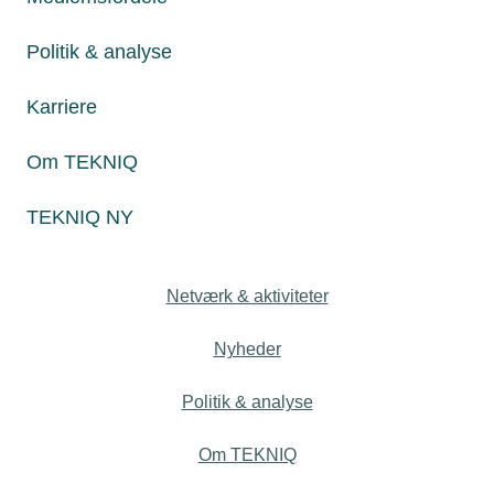
30. januar 2025
35 procent færre rapporteringskrav
Politik & analyse
Det skal være lettere at drive virksomhed i Europa. Det er
målet for EU-Kommissionen, der i onsdags lancerede en
Karriere
plan, der blandt andet slår hårdt ned på administrative
byrder.
Om TEKNIQ
TEKNIQ NY
Personaleforhold
Netværk & aktiviteter
Nyheder
Politik & analyse
Om TEKNIQ