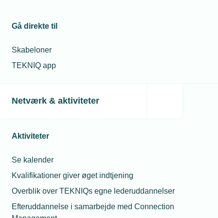
08. jul. 2026
TEKNIQ:
Varmepumpesalget
Må jeg låne min
stiger – men
Gå direkte til
lærling ud hvis j
stadig langt til
mangler opgaver
målet
Skabeloner
TEKNIQ app
31. jan. 2022
28. jul. 2026
Få tilskud til at
Må unge under 18
gøre
drikke alkohol til
virksomheden
sommerfesten?
Netværk & aktiviteter
grøn
Aktiviteter
Relaterede nyheder
Se kalender
Kvalifikationer giver øget indtjening
Overblik over TEKNIQs egne lederuddannelser
Efteruddannelse i samarbejde med Connection