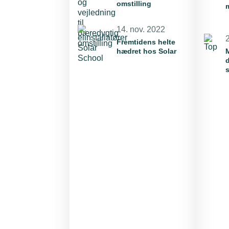
omstilling
14. nov. 2022
2
Fremtidens helte
hædret hos Solar
d