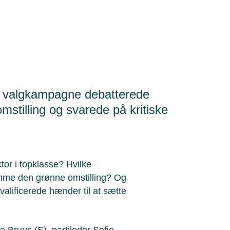
s valgkampagne debatterede
mstilling og svarede på kritiske
tor i topklasse? Hvilke
remme den grønne omstilling? Og
kvalificerede hænder til at sætte
 Bruus (S), partileder Sofie