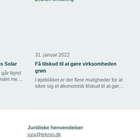
31. januar 2022
s Solar
Få tilskud til at gøre virksomheden
grøn
 går fejret
andet med
I øjeblikket er der flere muligheder for at
om
sikre sig et økonomisk tilskud til at gøre
 fra
virksomheden mere bæredygtig.
ktør.
Juridiske henvendelser
jura@tekniq.dk