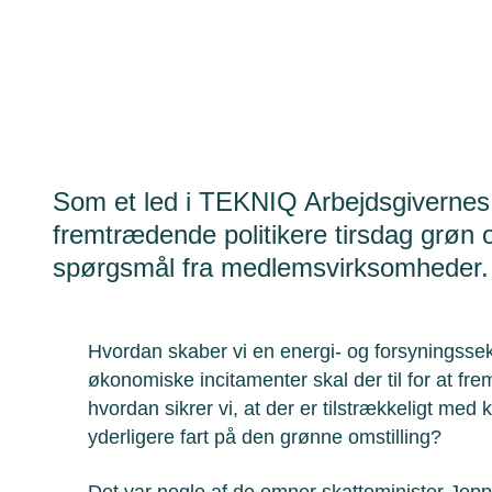
Som et led i TEKNIQ Arbejdsgiverne
fremtrædende politikere tirsdag grøn o
spørgsmål fra medlemsvirksomheder.
Hvordan skaber vi en energi- og forsyningssek
økonomiske incitamenter skal der til for at f
hvordan sikrer vi, at der er tilstrækkeligt med 
yderligere fart på den grønne omstilling?
Det var nogle af de emner skatteminister Jeppe