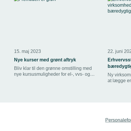
15. maj 2023
22. juni 20
Nye kurser med grønt aftryk
Erhvervsst
bæredygtig
Bliv klar til den grønne omstilling med
nye kursusmuligheder for el-, vvs- og
Ny virksom
metalbranchen. TEKNIQ Arbejdsgiverne
at lægge e
har samlet en række AMU-kurser og
få styr på d
akademimoduler, der kan klæde din
området.
virksomhed på til fremtiden.
Personalefo