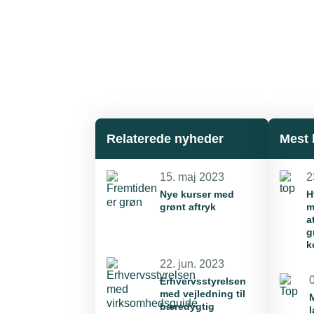
Relaterede nyheder
Mest 
15. maj 2023
2
Nye kurser med
H
grønt aftryk
m
a
g
k
22. jun. 2023
0
Erhvervsstyrelsen
med vejledning til
bæredygtig
l