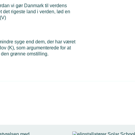
ordan vi gør Danmark til verdens
 det rigeste land i verden, lød en
(V)
 mindre syge end dem, der har været
rlov (K), som argumenterede for at
l den grønne omstilling.