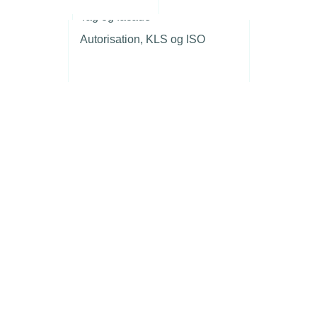
r
Tag og facade
Autorisation, KLS og ISO