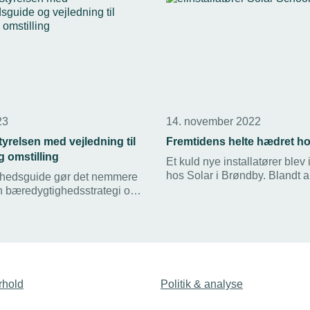
23
14. november 2022
yrelsen med vejledning til
Fremtidens helte hædret ho
 omstilling
Et kuld nye installatører blev i
hos Solar i Brøndby. Blandt 
hedsguide gør det nemmere
opfordring til at se sig selv s
n bæredygtighedsstrategi og
fremtidens klimahelte, lød det
e forskellige lovkrav på
TEKNIQ Arbejdsgivernes dire
rhold
Politik & analyse