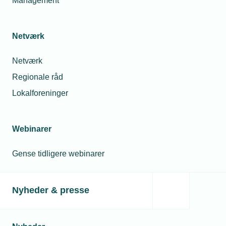
Management
Netværk
Netværk
Regionale råd
08. maj 2025
Lokalforeninger
Christoffersen og Knudsen er beredte
Hvad gør man, når uheldet er ude? Hvis ens virksomhed
rammes af et hackerangreb, eller hvis der kommer et større
Webinarer
strømsvigt som det i Spanien og Portugal? Det satte
Christoffersen og Knudsen A/S sig for at finde svar på.
Gense tidligere webinarer
Nyheder & presse