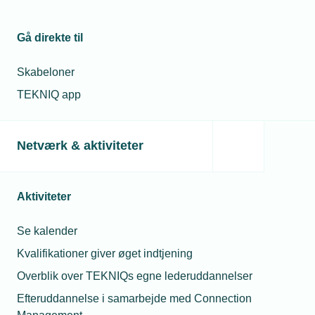
08. maj 2025
Fra geopolitik til
Gå direkte til
generationskløft
Mikkel Hejbroch Nielse
Kommunikationskonsule
Skabeloner
Telefon:
Tlf. 77 41 15 79
TEKNIQ app
E-mail:
mhn@tekniq.dk
08. maj 2025
Årsdagen i
billeder
Netværk & aktiviteter
Aktiviteter
Relaterede nyheder
Se kalender
Kvalifikationer giver øget indtjening
Overblik over TEKNIQs egne lederuddannelser
Efteruddannelse i samarbejde med Connection