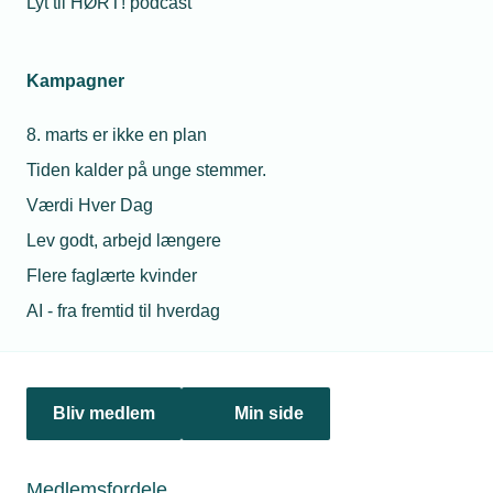
Lyt til HØRT! podcast
16. marts 2026
Kampagner
Hvad gør du når kunden klager?
Mundtlige aftaler, manglende svar og uklare priser koster
8. marts er ikke en plan
hvert år installationsvirksomheder dyrt i Ankenævnet for
Tiden kalder på unge stemmer.
Tekniske Installationer. I TEKNIQs podcast HØRT! kan du
blive klogere på, hvad du skal gøre, når klagen lander.
Værdi Hver Dag
Lev godt, arbejd længere
Flere faglærte kvinder
AI - fra fremtid til hverdag
Bliv medlem
Min side
Medlemsfordele