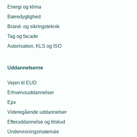
Energi og klima
Bæredygtighed
Brand- og sikringsteknik
Tag og facade
Autorisation, KLS og ISO
Uddannelserne
Vejen til EUD
Kontaktperson
Relaterede nyheder
Erhvervsuddannelser
Epx
16. mar. 2026
Videregående uddannelser
Hvad gør du når
kunden klager?
Efteruddannelse og tilskud
Undervisningsmateriale