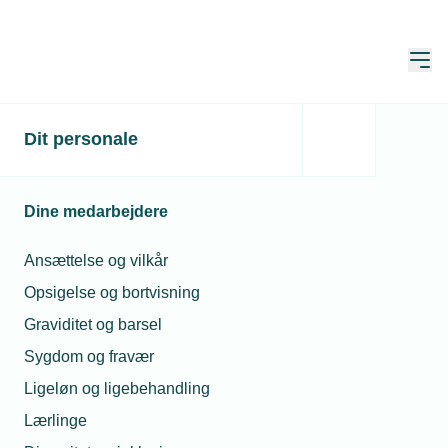
Åbn
Hjem
Dit personale
Har du egentlig en plan –
eller håber du bare, det
Dine medarbejdere
går?
Ansættelse og vilkår
Publiceret:
16. jun. 2025
Skrevet af:
Mikkel Nielsen
Opsigelse og bortvisning
Graviditet og barsel
Sygdom og fravær
Ligeløn og ligebehandling
Lærlinge