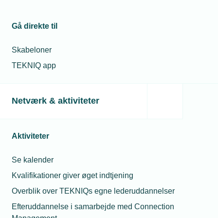
Gå direkte til
Skabeloner
Relaterede nyheder
Mest læste
TEKNIQ app
23. okt. 2023
23. jul. 2026
Netværk & aktiviteter
SIF opretter
Hvorfor fik min
grønne
montør en bøde for
gravehold
at tage varer med fra
grossisten til en
Aktiviteter
kollega?
17. mar. 2022
Se kalender
08. jul. 2026
SIF Gruppen
vinder stor
Må jeg låne min
Kvalifikationer giver øget indtjening
ordre på
lærling ud hvis jeg
ladestandere
Overblik over TEKNIQs egne lederuddannelser
mangler opgaver?
Efteruddannelse i samarbejde med Connection
20. jul. 2022