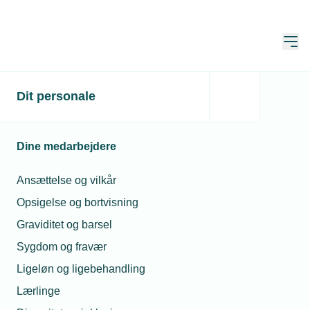
Åbn
Hjem
Dit personale
Jobcentret er rykket ud til
installatør
Dine medarbejdere
Publiceret:
28. mar. 2022
Skrevet af:
Michael Degn
Ansættelse og vilkår
Opsigelse og bortvisning
Graviditet og barsel
Sygdom og fravær
Ligeløn og ligebehandling
Lærlinge