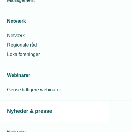
Management
28. jul. 2026
SIF Gruppen
overtager signal-
Må unge under 18 år
specialist
drikke alkohol til
Netværk
sommerfesten?
Netværk
Relaterede nyheder
Regionale råd
Lokalforeninger
Webinarer
Gense tidligere webinarer
Nyheder & presse