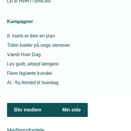
Lyt til HØRT! podcast
SIF Gruppen skal i samarbejde med Andel Lumen opstille
300 lynladestandere ved en lang række Føtex-adresser.
Kampagner
8. marts er ikke en plan
Tiden kalder på unge stemmer.
Værdi Hver Dag
Lev godt, arbejd længere
Flere faglærte kvinder
AI - fra fremtid til hverdag
20. juli 2022
Bliv medlem
Min side
SIF Gruppen overtager signal-specialist
Per 15. juli har SIF Gruppen overtaget aktiviteterne i
Opeka ApS
Medlemsfordele