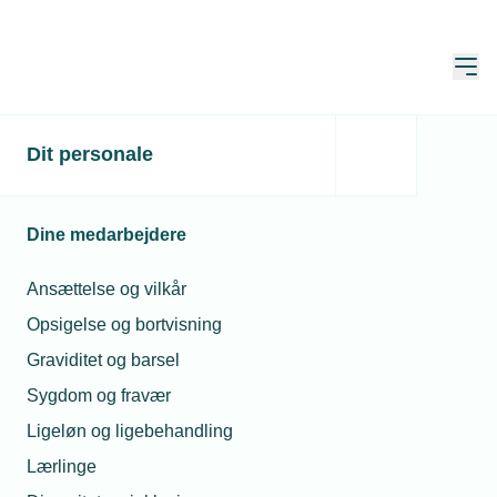
Åbn
Hjem
Dit personale
Kend dine tilskudspuljer
Publiceret:
09. okt. 2025
Dine medarbejdere
Skrevet af:
Mads Hagemann Petersen
Ansættelse og vilkår
Opsigelse og bortvisning
Graviditet og barsel
Sygdom og fravær
Ligeløn og ligebehandling
Lærlinge