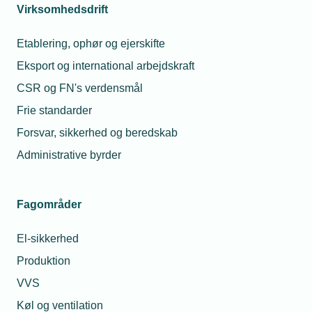
Virksomhedsdrift
14. august 2025
Etablering, ophør og ejerskifte
Har du styr på fakturaen?
Eksport og international arbejdskraft
TEKNIQ FORKLARET: En korrekt udfyldt faktura kan være
afgørende for kundens muligheder for tilskud. Derfor er det
CSR og FN's verdensmål
vigtigt, at man har styr på det basale, når fakturaen skal
Frie standarder
udarbejdes. Se med her og bliv klogere.
Forsvar, sikkerhed og beredskab
Administrative byrder
Fagområder
El-sikkerhed
Produktion
VVS
27. januar 2022
Køl og ventilation