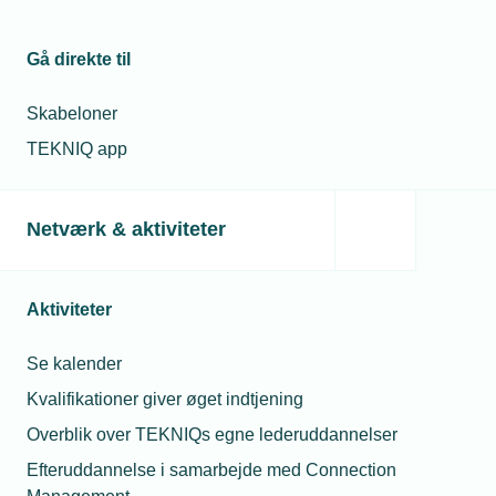
onsdag formiddag, hvilket førte til lange køer. Ved
middagstid var omkring 27.000 i kø til at sikre sig tilskud til
Gå direkte til
blandt andet varmepumper.
Skabeloner
TEKNIQ app
Netværk & aktiviteter
Aktiviteter
Se kalender
10. februar 2025
Kvalifikationer giver øget indtjening
Erhvervspuljen er åbnet
Hvis man drømmer om at sænke sin virksomheds CO2-
Overblik over TEKNIQs egne lederuddannelser
udledning, sænke energiforbruget eller på anden måde
Efteruddannelse i samarbejde med Connection
investere i grønne tiltag – så er Erhvervspuljen det oplagte