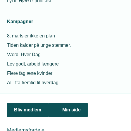
Lyt til HØRT! podcast
Netværk & aktiviteter
Kampagner
Nyheder
8. marts er ikke en plan
Politik & analyse
Tiden kalder på unge stemmer.
Om TEKNIQ
Værdi Hver Dag
Lev godt, arbejd længere
Flere faglærte kvinder
Juridiske henvendelser
AI - fra fremtid til hverdag
jura@tekniq.dk
Øvrige henvendelser
tekniq@tekniq.dk
Bliv medlem
Min side
Telefon:
43436000
Mandag til torsdag fra kl. 8:00 til 16:00
Medlemsfordele