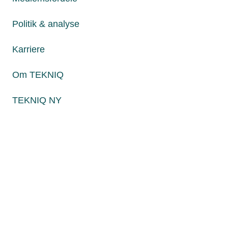
Fredag fra kl. 8:00 til 15:00
Politik & analyse
Karriere
Persondatapolitik
Cookies
Om TEKNIQ
Paul Bergsøes Vej 6, 2600 Glostrup
Billedskærervej 17, 5230 Odense M
TEKNIQ NY
CVR: 45 09 35 22