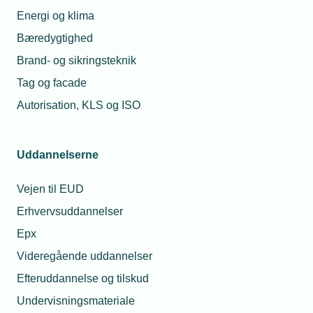
Tilskudspulje fik sløj start på året
Energi og klima
Der er kun ansøgt for 16 procent af de midler, der var i spil i
Bæredygtighed
årets første ansøgningsrunde til Erhvervspuljen, hvilket er
Brand- og sikringsteknik
markant lavere end den forrige runde.
Tag og facade
Autorisation, KLS og ISO
Uddannelserne
Vejen til EUD
Erhvervsuddannelser
Epx
Videregående uddannelser
14. september 2022
Efteruddannelse og tilskud
Bygningspulje støvsuget på første dag
Undervisningsmateriale
Ansøgere bestormede Bygningspuljen efter åbningen