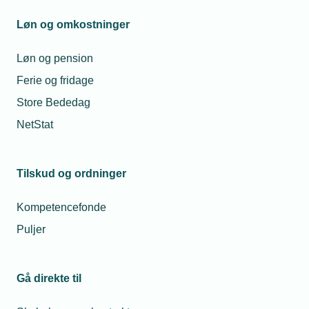
Bygningspuljen
Løn og omkostninger
Løn og pension
Ferie og fridage
Store Bededag
Kontaktperson
Relaterede nyheder
Mes
NetStat
14. aug. 2025
Har du styr på
Tilskud og ordninger
fakturaen?
Kompetencefonde
Puljer
27. jan. 2022
Tilskudspulje
fik sløj start
Asser Tønnesen
på året
Gå direkte til
Klima- og
energipolitisk