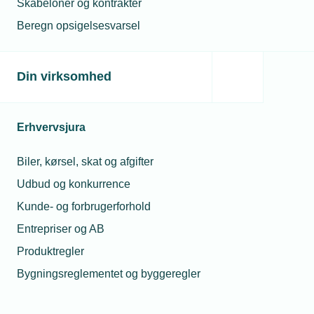
konsulent
Skabeloner og kontrakter
14. sep. 2022
Telefon:
Tlf. 77 42 42 92
Beregn opsigelsesvarsel
Bygningspulje
E-mail:
ast@tekniq.dk
støvsuget på
første dag
Din virksomhed
Relaterede nyheder
Erhvervsjura
Biler, kørsel, skat og afgifter
Udbud og konkurrence
Kunde- og forbrugerforhold
Entrepriser og AB
Produktregler
Bygningsreglementet og byggeregler