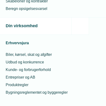
Skabeloner og kontrakter
Næste ansøgningsrunde forventes at åbne midten
af februar. Der er samlet set knap 600 millioner
Beregn opsigelsesvarsel
kroner i Erhvervspuljen i 2022.
Din virksomhed
Læs mere
her
Erhvervsjura
Læs mere om samme emne:
Biler, kørsel, skat og afgifter
tilskud
Erhvervspuljen
Udbud og konkurrence
Kunde- og forbrugerforhold
Entrepriser og AB
Produktregler
Relaterede nyheder
Mest læste
Bygningsreglementet og byggeregler
24. aug. 2022
23. jul. 2026