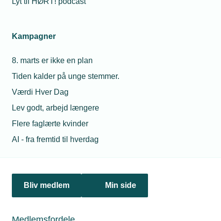
Lyt til HØRT! podcast
Netværk & aktiviteter
Kampagner
Nyheder
8. marts er ikke en plan
Politik & analyse
Tiden kalder på unge stemmer.
Om TEKNIQ
Værdi Hver Dag
Lev godt, arbejd længere
Flere faglærte kvinder
Juridiske henvendelser
AI - fra fremtid til hverdag
jura@tekniq.dk
Øvrige henvendelser
tekniq@tekniq.dk
Bliv medlem
Min side
Telefon:
43436000
Mandag til torsdag fra kl. 8:00 til 16:00
Medlemsfordele