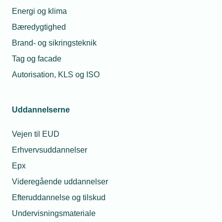
Energi og klima
Bæredygtighed
Brand- og sikringsteknik
Tag og facade
Autorisation, KLS og ISO
Uddannelserne
24. august 2022
Vejen til EUD
Det mener virksomhederne om tilskudspulje
Erhvervsuddannelser
De fleste vil sandsynligvis søge tilskud via Erhvervspuljen
Epx
igen, men ansøgningsprocessen er stadig for besværlig,
lyder det i ny undersøgelse blandt 500 modtagere af
Videregående uddannelser
tilskud fra Erhvervspuljen.
Efteruddannelse og tilskud
Undervisningsmateriale