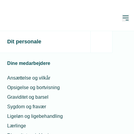
Åbn
Hjem
Dit personale
Tilskudspulje fik sløj start
på året
Dine medarbejdere
Publiceret:
27. jan. 2022
Skrevet af:
Michael Degn
Ansættelse og vilkår
Opsigelse og bortvisning
Graviditet og barsel
Sygdom og fravær
Ligeløn og ligebehandling
Lærlinge