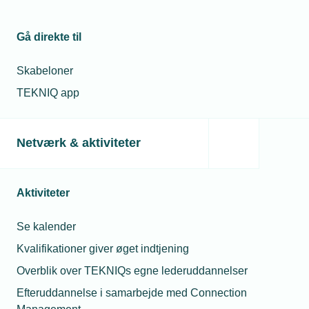
Gå direkte til
Skabeloner
TEKNIQ app
10. februar 2025
Netværk & aktiviteter
Erhvervspuljen er åbnet
Hvis man drømmer om at sænke sin virksomheds CO2-
Aktiviteter
udledning, sænke energiforbruget eller på anden måde
investere i grønne tiltag – så er Erhvervspuljen det oplagte
valg.
Se kalender
Kvalifikationer giver øget indtjening
Overblik over TEKNIQs egne lederuddannelser
Efteruddannelse i samarbejde med Connection