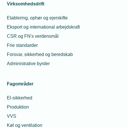
Det mener
Hvorfor fik min
Virksomhedsdrift
virksomhederne
montør en bøde for
om
at tage varer med fra
Etablering, ophør og ejerskifte
tilskudspulje
grossisten til en
kollega?
Eksport og international arbejdskraft
10. feb. 2025
CSR og FN's verdensmål
28. jul. 2026
Erhvervspuljen
er åbnet
Må unge under 18 år
Frie standarder
drikke alkohol til
Forsvar, sikkerhed og beredskab
sommerfesten?
Administrative byrder
29. sep. 2022
10. apr. 2025
Mindre
virksomheder har
Se opdaterede
Fagområder
gjort mest for at
lønsatser
spare på energien
El-sikkerhed
Produktion
Relaterede nyheder
VVS
Køl og ventilation