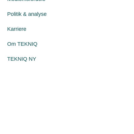
Fredag fra kl. 8:00 til 15:00
Politik & analyse
Karriere
Persondatapolitik
Cookies
Om TEKNIQ
Paul Bergsøes Vej 6, 2600 Glostrup
Billedskærervej 17, 5230 Odense M
TEKNIQ NY
CVR: 45 09 35 22