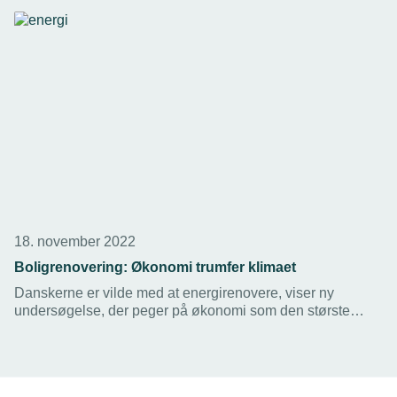
solvarmeanlæg eller luft/luft-varmepumpe.
18. november 2022
Boligrenovering: Økonomi trumfer klimaet
Danskerne er vilde med at energirenovere, viser ny
undersøgelse, der peger på økonomi som den største
motivationsfaktor. Klimagevinster lander på en femteplads.