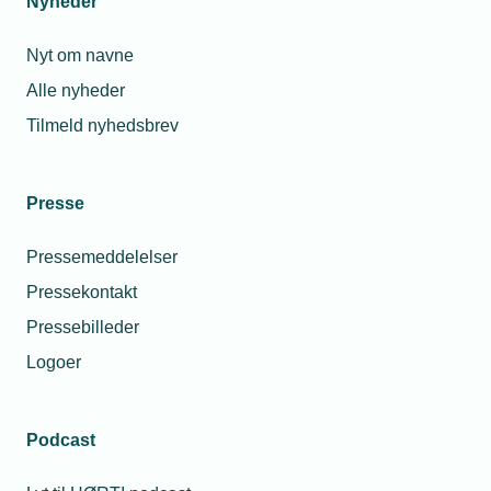
Nyheder
og overveje
drikke alkohol til
varmepumpe
sommerfesten?
Nyt om navne
Alle nyheder
Relaterede nyheder
Tilmeld nyhedsbrev
Presse
Pressemeddelelser
Pressekontakt
Pressebilleder
Logoer
Podcast
24. november 2022
Økonomi trumfer de gode intentioner