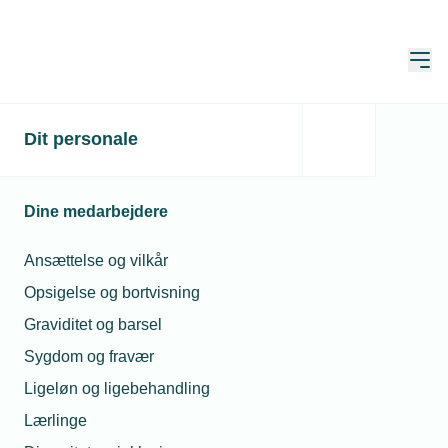
Åbn
Hjem
Dit personale
Mindre virksomheder har
gjort mest for at spare på
Dine medarbejdere
energien
Ansættelse og vilkår
Publiceret:
29. sep. 2022
Skrevet af:
Michael Degn
Opsigelse og bortvisning
Graviditet og barsel
Sygdom og fravær
Ligeløn og ligebehandling
Lærlinge