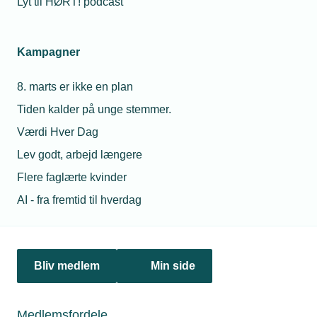
Lyt til HØRT! podcast
Danskerne er vilde med at energirenovere, viser ny
undersøgelse, der peger på økonomi som den største
motivationsfaktor. Klimagevinster lander på en femteplads.
Kampagner
8. marts er ikke en plan
Tiden kalder på unge stemmer.
Værdi Hver Dag
Lev godt, arbejd længere
Flere faglærte kvinder
AI - fra fremtid til hverdag
24. august 2022
Bliv medlem
Min side
Det mener virksomhederne om tilskudspulje
De fleste vil sandsynligvis søge tilskud via Erhvervspuljen
igen, men ansøgningsprocessen er stadig for besværlig,
Medlemsfordele