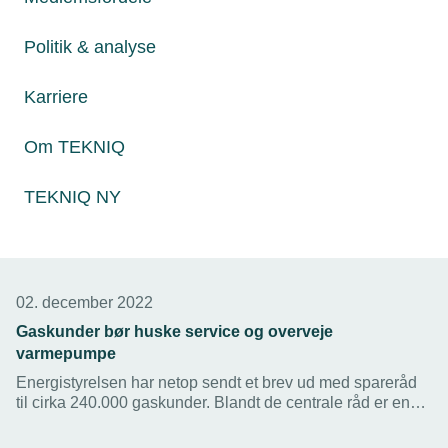
lyder det i ny undersøgelse blandt 500 modtagere af
tilskud fra Erhvervspuljen.
Politik & analyse
Karriere
Om TEKNIQ
TEKNIQ NY
02. december 2022
Gaskunder bør huske service og overveje
varmepumpe
Energistyrelsen har netop sendt et brev ud med spareråd
til cirka 240.000 gaskunder. Blandt de centrale råd er en
opfordring til at få udført service på gasfyret, tjekke
varmeanlægget og eventuelt supplere med