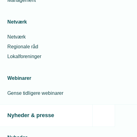
Management
Netværk
Relaterede nyheder
Mest læste
Netværk
24. nov. 2022
23. jul. 2026
Regionale råd
Økonomi
Hvorfor fik min
trumfer de gode
montør en bøde for
Lokalforeninger
intentioner
at tage varer med fra
grossisten til en
kollega?
Webinarer
24. aug. 2022
08. jul. 2026
Det mener
virksomhederne
Gense tidligere webinarer
Må jeg låne min
om
lærling ud hvis jeg
tilskudspulje
mangler opgaver?
Nyheder & presse
02. dec. 2022
28. jul. 2026
Gaskunder bør
huske service
Må unge under 18 år