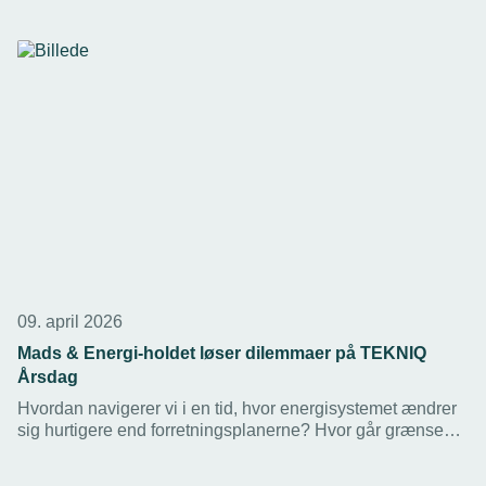
09. april 2026
Mads & Energi-holdet løser dilemmaer på TEKNIQ
Årsdag
Hvordan navigerer vi i en tid, hvor energisystemet ændrer
sig hurtigere end forretningsplanerne? Hvor går grænsen
mellem at investere modigt og satse dumdristigt? Mads og
Energi-holdet løser dilemmaer fra erhvervslivets hverdag.