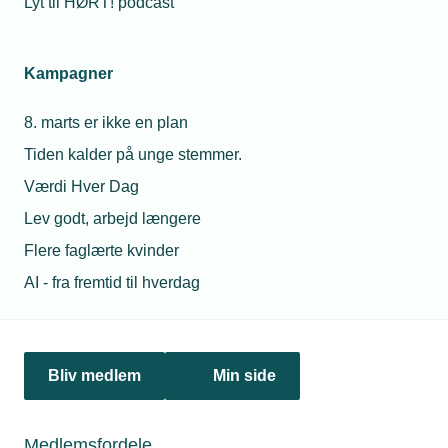
Lyt til HØRT! podcast
erhvervsleder
indtager
scenen på
TEKNIQs
Kampagner
Årsdag
8. marts er ikke en plan
Mimi Munch-Jensen
09. apr. 2026
Kommunikationskonsulent
Tiden kalder på unge stemmer.
Mads &
Telefon:
Tlf. 77 41 15 19
Energi-holdet
Værdi Hver Dag
E-mail:
mmj@tekniq.dk
løser
dilemmaer på
Lev godt, arbejd længere
TEKNIQ
Flere faglærte kvinder
Årsdag
AI - fra fremtid til hverdag
07. maj 2026
Formand:
TEKNIQ er klar
til at navigere i
Bliv medlem
Min side
en urolig
verden
Medlemsfordele