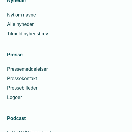
Nyheder
bestyrelsesformand
her
.
Nyt om navne
Alle nyheder
Tilmeld nyhedsbrev
Læs mere om samme emne:
Presse
Årsdag
TEKNIQ
Medlemsvirksomhed
Pressemeddelelser
Pressekontakt
Pressebilleder
Logoer
Kontaktperson
Relaterede nyheder
Podcast
12. mar. 2026
Partiformænd
og