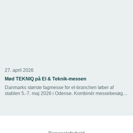
27. april 2026
Mød TEKNIQ på El & Teknik-messen
Danmarks største fagmesse for el-branchen løber af
stablen 5.-7. maj 2026 i Odense. Kombinér messebesøget
med TEKNIQs årsdag den 7. maj og få det fulde faglige og
festlige udbytte.