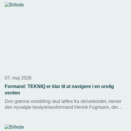
07. maj 2026
Formand: TEKNIQ er klar til at navigere i en urolig
verden
Den grønne omstilling skal løftes fra skrivebordet, mener
den nyvalgte bestyrelsesformand Henrik Fugmann, der
håber at 2026 bliver året, hvor elektrificeringen af Danmark
for alvor kommer i gang.