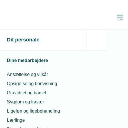
Åbn
Hjem
Dit personale
Kø til elnettet og
bureaukrati satte gang i
Dine medarbejdere
debatten på TEKNIQs
årsmøde
Ansættelse og vilkår
Opsigelse og bortvisning
Publiceret:
07. maj 2026
Skrevet af:
Mimi Munch-Jensen
Graviditet og barsel
Sygdom og fravær
Ligeløn og ligebehandling
Lærlinge