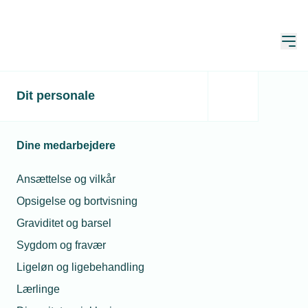
Åbn
Hjem
Dit personale
Må jeg låne min lærling
ud hvis jeg mangler
Dine medarbejdere
opgaver?
Ansættelse og vilkår
Spørgeboks
Opsigelse og bortvisning
Publiceret:
08. jul. 2026
Graviditet og barsel
Spørgsmål besvaret af:
Jørgen Prosper Sørensen,
Uddannelseschef
Sygdom og fravær
Ligeløn og ligebehandling
Lærlinge