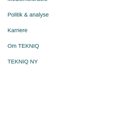
Fredag fra kl. 8:00 til 15:00
Politik & analyse
Karriere
Persondatapolitik
Cookies
Om TEKNIQ
Paul Bergsøes Vej 6, 2600 Glostrup
Billedskærervej 17, 5230 Odense M
TEKNIQ NY
CVR: 45 09 35 22