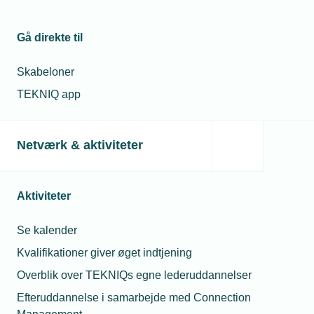
om ophævelse.
Reagér i tide ved varig nedgang. Hvis du kan se,
Gå direkte til
at der ikke er udsigt til opgaver i en længere
periode, bør du tage stilling tidligt. En gensidig
Skabeloner
ophævelse og overgang til en anden virksomhed
TEKNIQ app
er ofte en bedre løsning end en fastlåst situation.
Netværk & aktiviteter
Læs mere om samme emne:
Aktiviteter
spørgeboks
Lærlinge
Voksenlærling
Uddannelse
Se kalender
Erhvervsuddannelse
Kvalifikationer giver øget indtjening
Overblik over TEKNIQs egne lederuddannelser
Efteruddannelse i samarbejde med Connection