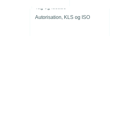
r
Tag og facade
Autorisation, KLS og ISO