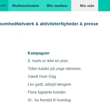
Q NY
Medlemsfordele
Bliv medlem
Min side
ksomhed
Netværk & aktiviteter
Nyheder & presse
Genveje
Genveje
serne
Kampagner
ag
Gå direkte til
Gå direkte til
EUD
8. marts er ikke en plan
Skabeloner og kontrakter
Skabeloner
ddannelser
Tiden kalder på unge stemmer.
Beregn opsigelsesvarsel
TEKNIQ app
Værdi Hver Dag
nde uddannelser
Lev godt, arbejd længere
nelse og tilskud
Flere faglærte kvinder
ngsmateriale
AI - fra fremtid til hverdag