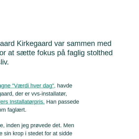
rgaard Kirkegaard var sammen med
for at sætte fokus på faglig stolthed
iv.
gne ”Værdi hver dag”,
havde
rd, der er vvs-installatør,
rs Installatørpris.
Han passede
om faglært.
, inden jeg prøvede det. Men
e sin krop i stedet for at sidde