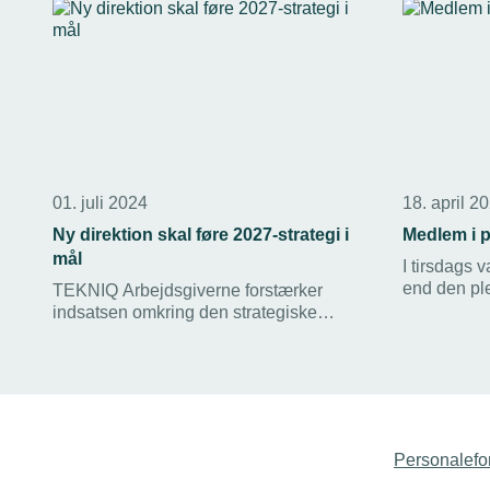
01. juli 2024
18. april 2
Ny direktion skal føre 2027-strategi i
Medlem i p
mål
I tirsdags 
end den ple
TEKNIQ Arbejdsgiverne forstærker
Hansen fra
indsatsen omkring den strategiske
turen fra So
målsætning. Det har ført til
”praktik” h
organisatoriske ændringer, og en ny
Danielsen i 
direktion, der skal føre 2027-strategien
TEKNIQ Arb
ud i livet.
medlemsvi
Personalefo