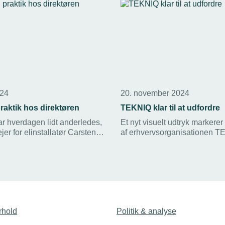
024
20. november 2024
raktik hos direktøren
TEKNIQ klar til at udfordre
var hverdagen lidt anderledes,
Et nyt visuelt udtryk markerer 
jer for elinstallatør Carsten
af erhvervsorganisationen TE
 Elektrogården. Han var taget
den allerede eksisterende
rø til Glostrup for at være i
arbejdsgiverorganisation T
os adm. direktør Troels Blicher
Arbejdsgiverne. En vigtig om
et initiativ, der skal sikre, at
nye vedtægtsændringer, der 
ejdsgiverne er tæt på
cementere TEKNIQ, som dem 
rksomhederne.
gå forrest og være udfordreren
fra direktør Troels Blicher Da
rhold
Politik & analyse