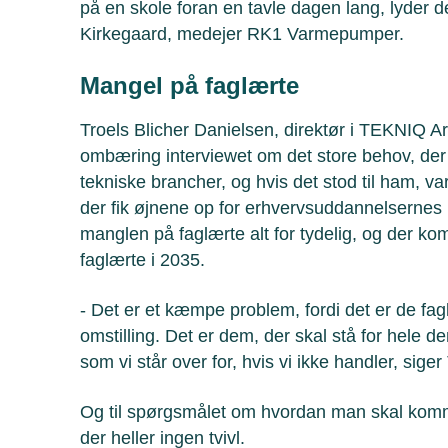
på en skole foran en tavle dagen lang, lyder 
Kirkegaard, medejer RK1 Varmepumper.
Mangel på faglærte
Troels Blicher Danielsen, direktør i TEKNIQ A
ombæring interviewet om det store behov, der e
tekniske brancher, og hvis det stod til ham, v
der fik øjnene op for erhvervsuddannelsernes 
manglen på faglærte alt for tydelig, og der ko
faglærte i 2035.
- Det er et kæmpe problem, fordi det er de fag
omstilling. Det er dem, der skal stå for hele den
som vi står over for, hvis vi ikke handler, sige
Og til spørgsmålet om hvordan man skal komme
der heller ingen tvivl.