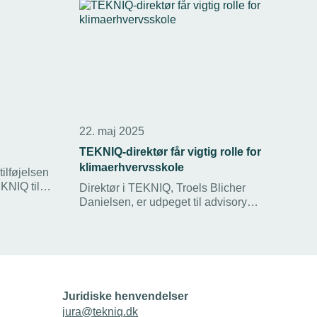
22. maj 2025
TEKNIQ-direktør får vigtig rolle for
klimaerhvervsskole
tilføjelsen
KNIQ til
Direktør i TEKNIQ, Troels Blicher
Danielsen, er udpeget til advisory
EKNIQ
boardet for Rybners Erhvervsskole. Her
favnelse af
skal han, blandt andet sammen med fhv.
skal
statsminister Poul Nyrup Rasmussen,
der tør at
rådgive den nyligt udpegede
, lyder det
klimaerhvervsskole.
nielsen.
Juridiske henvendelser
jura@tekniq.dk