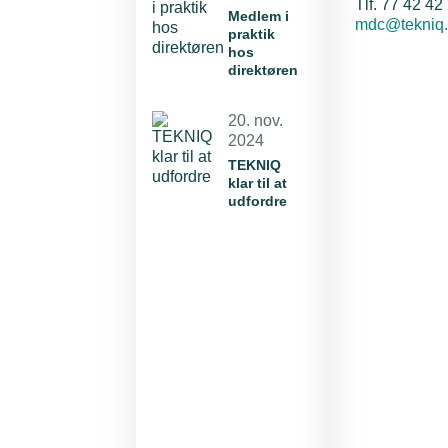
Telef
Tlf. 77 42 42
Medlem i
E-mail:
mdc@tekniq.
praktik
hos
direktøren
20. nov.
2024
TEKNIQ
klar til at
udfordre