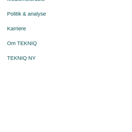
Fredag fra kl. 8:00 til 15:00
Politik & analyse
Karriere
Persondatapolitik
Cookies
Om TEKNIQ
Paul Bergsøes Vej 6, 2600 Glostrup
Billedskærervej 17, 5230 Odense M
TEKNIQ NY
CVR: 45 09 35 22