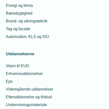
Energi og klima
Bæredygtighed
13. oktober 2022
Brand- og sikringsteknik
Installatører klar med oplagte teknologiske
sundhedsløsninger
Tag og facade
Valgkamp: Adskillige undersøgelser dokumenterer,
Autorisation, KLS og ISO
hvordan en bred vifte af teknologiske løsninger kan gavne
indeklimaet og folkesundheden. Alligevel er vejen til
pengekassen ofte lang i det offentlige, oplever installatører.
Uddannelserne
Vejen til EUD
Erhvervsuddannelser
Epx
Videregående uddannelser
Efteruddannelse og tilskud
Undervisningsmateriale