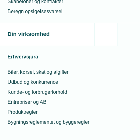
Skabeloner og kontrakter
Beregn opsigelsesvarsel
Din virksomhed
Erhvervsjura
Relaterede nyheder
Mest læste
Biler, kørsel, skat og afgifter
13. okt. 2022
23. jul. 2026
Udbud og konkurrence
Installatører klar
Hvorfor fik min
med oplagte
montør en bøde 
Kunde- og forbrugerforhold
teknologiske
at tage varer med
sundhedsløsninger
grossisten til en
Entrepriser og AB
kollega?
Produktregler
03. apr. 2024
08. jul. 2026
Bygningsreglementet og byggeregler
- Et godt liv handler ikke
udelukkende om at gå
Må jeg låne min
på pension
lærling ud hvis 
mangler opgave