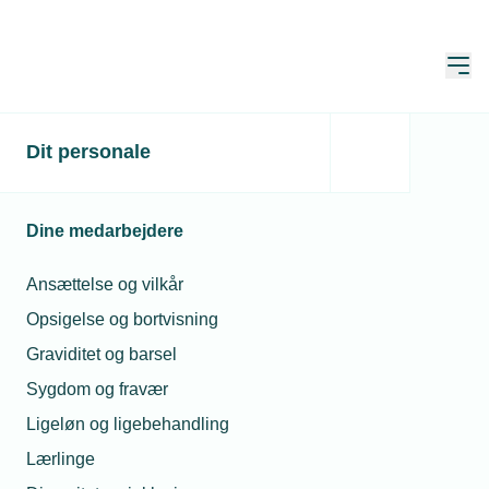
Åbn
Hjem
Dit personale
Ny ejerkreds i Andersen
& Heegaard
Dine medarbejdere
Publiceret:
03. dec. 2021
Skrevet af:
Lasse Andersen
Ansættelse og vilkår
Opsigelse og bortvisning
Graviditet og barsel
Sygdom og fravær
Ligeløn og ligebehandling
Lærlinge