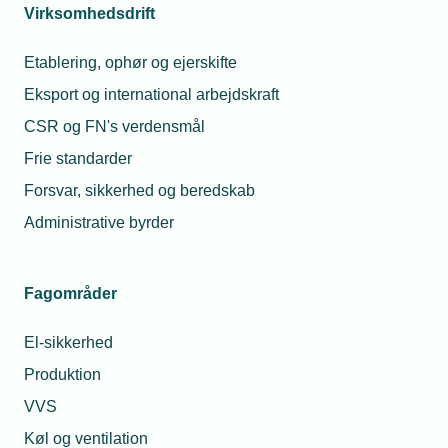
Virksomhedsdrift
08. jul. 2025
Etablering, ophør og ejerskifte
28. jul. 2026
Fem sommerskarpe
til Mads Bengtsson
Må unge under 1
Eksport og international arbejdskraft
drikke alkohol ti
sommerfesten?
CSR og FN's verdensmål
Frie standarder
Forsvar, sikkerhed og beredskab
Relaterede nyheder
Administrative byrder
Fagområder
El-sikkerhed
Produktion
VVS
Køl og ventilation