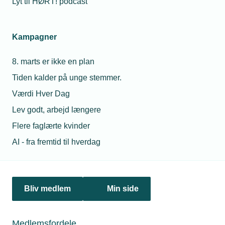
Lyt til HØRT! podcast
Netværk & aktiviteter
Kampagner
Nyheder
8. marts er ikke en plan
Politik & analyse
Tiden kalder på unge stemmer.
Om TEKNIQ
Værdi Hver Dag
Lev godt, arbejd længere
Flere faglærte kvinder
Juridiske henvendelser
AI - fra fremtid til hverdag
jura@tekniq.dk
Øvrige henvendelser
tekniq@tekniq.dk
Bliv medlem
Min side
Telefon:
43436000
Mandag til torsdag fra kl. 8:00 til 16:00
Medlemsfordele