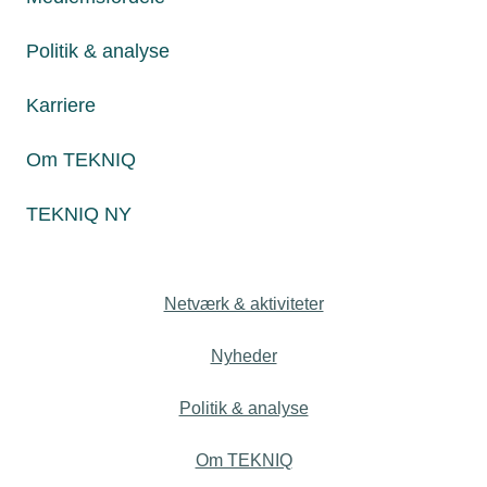
19. oktober 2022
Politik & analyse
Dansk Metal besøger lærlinge i virksomhederne
Som et led i organisationens lærlingekampagne vil Dansk
Karriere
Metal i de kommende uger besøge lærlinge hos en række
af TEKNIQ Arbejdsgivernes medlemsvirksomheder.
Om TEKNIQ
TEKNIQ NY
Personaleforhold
Netværk & aktiviteter
Nyheder
Politik & analyse
Om TEKNIQ