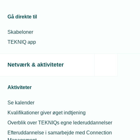
19. dec. 2024
08. jul. 2026
TEKNIQ vil
gøre op med
Gå direkte til
Må jeg låne min
berøringsangst
lærling ud hvis jeg
for
mangler opgaver?
Skabeloner
adgangskrav
TEKNIQ app
28. okt. 2021
28. jul. 2026
Må vi kræve
Må unge under 18 år
narko-test af
drikke alkohol til
Netværk & aktiviteter
lærling?
sommerfesten?
Aktiviteter
Relaterede nyheder
Se kalender
Kvalifikationer giver øget indtjening
Overblik over TEKNIQs egne lederuddannelser
Efteruddannelse i samarbejde med Connection