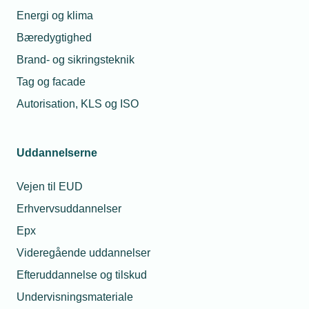
Energi og klima
Modtagere af uddannelsesprisen får besked senest
Bæredygtighed
i uge 38.
Brand- og sikringsteknik
Tag og facade
Autorisation, KLS og ISO
Uddannelserne
Vejen til EUD
Relaterede nyheder
Mest læste
Erhvervsuddannelser
09. maj 2022
23. jul. 2026
Epx
Er din lærling
Hvorfor fik min
Videregående uddannelser
rollemodel?
montør en bøde for
at tage varer med fra
Efteruddannelse og tilskud
grossisten til en
kollega?
Undervisningsmateriale