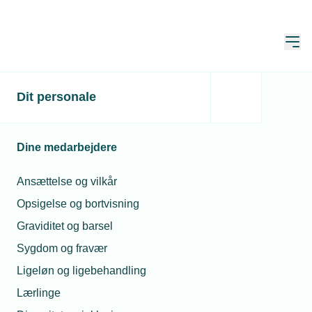
Åbn
Hjem
Dit personale
Økonomisk tilskud til
ambitiøse lærlinge
Dine medarbejdere
Publiceret:
11. aug. 2022
Skrevet af:
Lasse Andersen
Ansættelse og vilkår
Opsigelse og bortvisning
Graviditet og barsel
Sygdom og fravær
Ligeløn og ligebehandling
Lærlinge