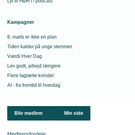
Lyt til HØRT! podcast
28. oktober 2021
Kampagner
Må vi kræve narko-test af lærling?
8. marts er ikke en plan
En af vores svende mener, at han så vores lærling tage
stoffer i middagspausen. Han synes også, at lærlingen
Tiden kalder på unge stemmer.
virker påvirket. Vi har selvfølgelig en personalepolitik om,
Værdi Hver Dag
at medarbejderne ikke må tage stoffer, og vi vil ikke
risikere, at han kører påvirket rundt i vores biler. Må vi
Lev godt, arbejd længere
kræve en test?
Flere faglærte kvinder
AI - fra fremtid til hverdag
Bliv medlem
Min side
Medlemsfordele