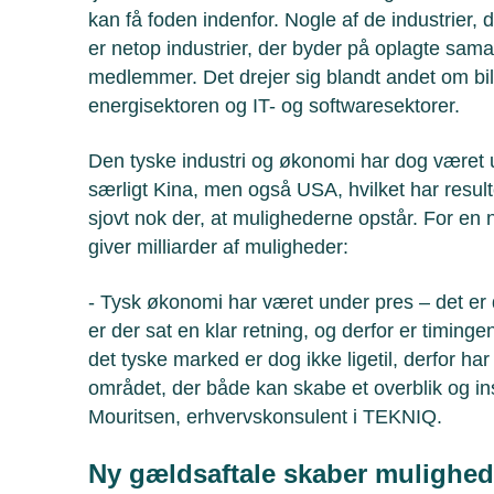
kan få foden indenfor. Nogle af de industrier,
er netop industrier, der byder på oplagte sa
medlemmer. Det drejer sig blandt andet om bil
energisektoren og IT- og softwaresektorer.
Den tyske industri og økonomi har dog været 
særligt Kina, men også USA, hvilket har resul
sjovt nok der, at mulighederne opstår. For en 
giver milliarder af muligheder:
- Tysk økonomi har været under pres – det er d
er der sat en klar retning, og derfor er timingen
det tyske marked er dog ikke ligetil, derfor har
området, der både kan skabe et overblik og insp
Mouritsen, erhvervskonsulent i TEKNIQ.
Ny gældsaftale skaber mulighed