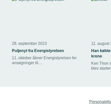
28. september 2023
11. august
Puljenyt fra Energistyrelsen
Han købte
krone
11. oktober åbner Energistyrelsen for
ansøgninger til
Ken Thon s
Energirenoveringspuljen, hvor
blev starte
boligejere kan søge tilskud til
op- og nedt
energivenlige renoveringer. Samtidig
markedsned
bliver det nemmere at søge
for grænse
Erhvervspuljen, hvor et nyt webinar skal
give gode råd til ansøgningsprocessen.
Personalefo