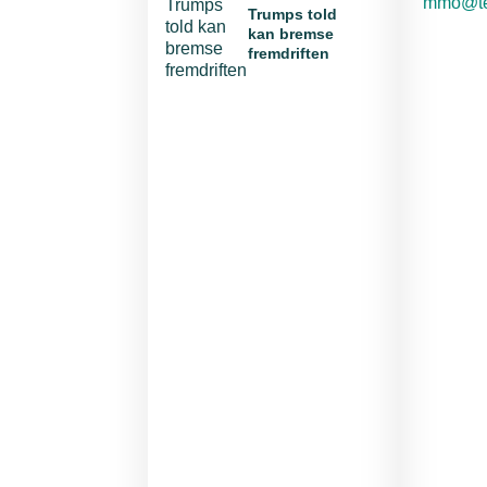
E-mail:
mmo@te
Trumps told
kan bremse
fremdriften