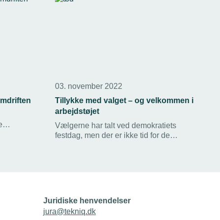
03. november 2022
mdriften
Tillykke med valget – og velkommen i
arbejdstøjet
e
Vælgerne har talt ved demokratiets
et og
festdag, men der er ikke tid for de
le
folkevalgte til at hvile. Arbejdstøjet
venter på de nyvalgte. En ny virkelighed
med energikrise og økonomisk
usikkerhed kræver en indsats med både
nytænkning og ansvarlighed fra det nye
folketing, mener TEKNIQ
Juridiske henvendelser
Arbejdsgiverne.
jura@tekniq.dk