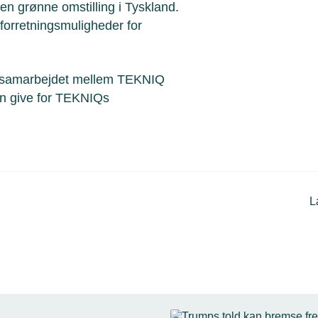
 den grønne omstilling i Tyskland.
e forretningsmuligheder for
t i samarbejdet mellem TEKNIQ
an give for TEKNIQs
L