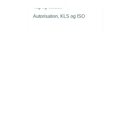
r
Tag og facade
Autorisation, KLS og ISO