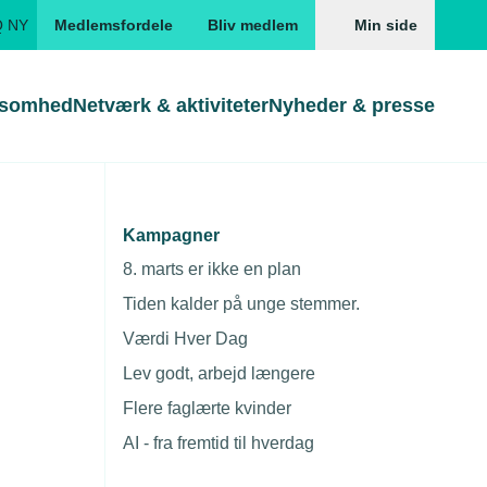
Q NY
Medlemsfordele
Bliv medlem
Min side
ksomhed
Netværk & aktiviteter
Nyheder & presse
Genveje
Genveje
serne
Kampagner
Gå direkte til
Gå direkte til
EUD
8. marts er ikke en plan
Skabeloner og kontrakter
Skabeloner
ddannelser
Tiden kalder på unge stemmer.
Beregn opsigelsesvarsel
TEKNIQ app
Værdi Hver Dag
nde uddannelser
Lev godt, arbejd længere
nelse og tilskud
Flere faglærte kvinder
ngsmateriale
AI - fra fremtid til hverdag