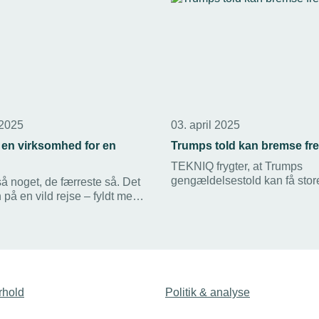
 2025
03. april 2025
 en virksomhed for en
Trumps told kan bremse fre
TEKNIQ frygter, at Trumps
gengældelsestold kan få stor
å noget, de færreste så. Det
konsekvenser for erhvervsliv
n på en vild rejse – fyldt med
bremse den grønne og digita
ure, millionoverskud,
omstilling af samfundet.
brud og ny grøn eksport syd
n.
rhold
Politik & analyse