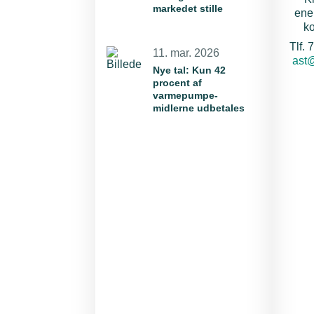
markedet stille
ener
k
Tlf. 
11. mar. 2026
E-ma
ast
Nye tal: Kun 42
procent af
varmepumpe-
midlerne udbetales