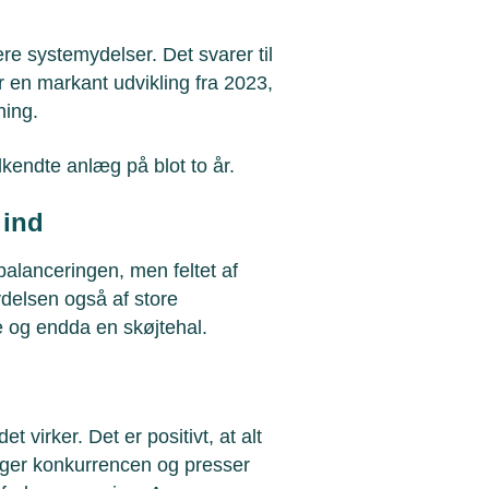
re systemydelser. Det svarer til
en markant udvikling fra 2023,
ning.
dkendte anlæg på blot to år.
r ind
 balanceringen, men feltet af
ydelsen også af store
ne og endda en skøjtehal.
 virker. Det er positivt, at alt
t øger konkurrencen og presser