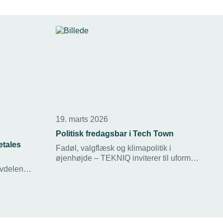
19. marts 2026
Politisk fredagsbar i Tech Town
tales
Fadøl, valgflæsk og klimapolitik i
øjenhøjde – TEKNIQ inviterer til uformel
eftermiddag med Lars Aagaard og Lars
vdelen
Christian Lilleholt i kantinen i Tech Town
ye tal.
fredag den 20. marts kl. 13.30–15.00.
il fordel
.