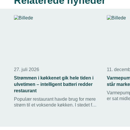
Relaterede nyheder
27. juli 2026
11. decemb
Strømmen i køkkenet gik hele tiden i
Varmepump
ulvetimen – intelligent batteri redder
står marked
restaurant
Varmepumpe
er sat midle
Populær restaurant havde brug for mere
forbedrede 
strøm til et voksende køkken. I stedet for
februar 202
at købe ekstra ampere rådgav AK
stilstand p
Installationer dem til et intelligent
energianlæg, der sparer dem penge og
skaber værdi.