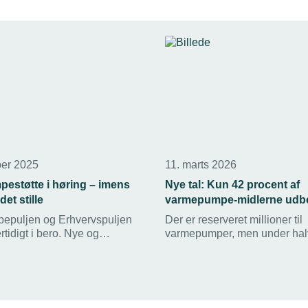
er 2025
11. marts 2026
estøtte i høring – imens
Nye tal: Kun 42 procent af
et stille
varmepumpe-midlerne udbe
puljen og Erhvervspuljen
Der er reserveret millioner til
rtidigt i bero. Nye og
varmepumper, men under hal
tilskud er på vej, men først fra
bliver faktisk udbetalt, viser n
6. Indtil da hersker der
Nuværende pulje bør skrottes t
å markedet.
for et fradrag, mener TEKNIQ