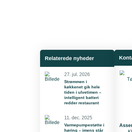
Kont
Relaterede nyheder
27. jul. 2026
Strømmen i
køkkenet gik hele
tiden i ulvetimen –
intelligent batteri
redder restaurant
11. dec. 2025
Varmepumpestøtte i
Asse
høring – imens står
K