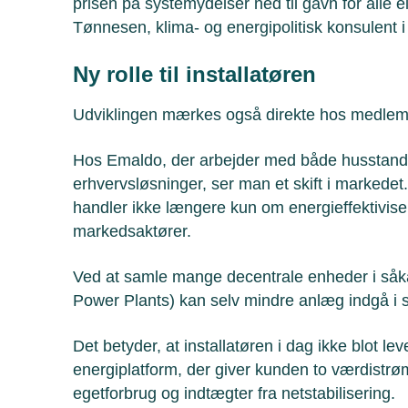
prisen på systemydelser ned til gavn for alle e
Tønnesen, klima- og energipolitisk konsulent
Ny rolle til installatøren
Udviklingen mærkes også direkte hos medle
Hos Emaldo, der arbejder med både husstands
erhvervsløsninger, ser man et skift i markede
handler ikke længere kun om energieffektiviser
markedsaktører.
Ved at samle mange decentrale enheder i såka
Power Plants) kan selv mindre anlæg indgå i
Det betyder, at installatøren i dag ikke blot lev
energiplatform, der giver kunden to værdistr
egetforbrug og indtægter fra netstabilisering.