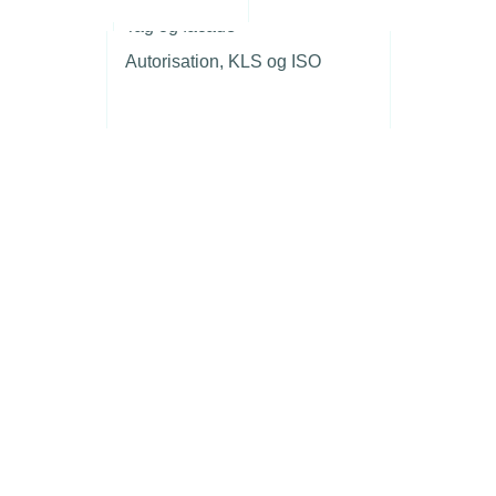
r
Tag og facade
Autorisation, KLS og ISO