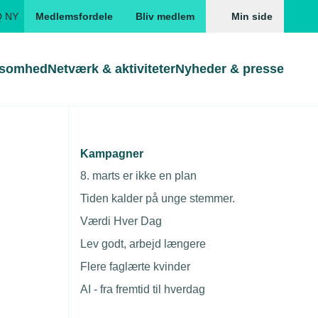
Q NY
Medlemsfordele
Bliv medlem
Min side
ksomhed
Netværk & aktiviteter
Nyheder & presse
Genveje
Genveje
serne
Kampagner
lance til
Gå direkte til
Gå direkte til
EUD
8. marts er ikke en plan
Skabeloner og kontrakter
Skabeloner
ddannelser
Tiden kalder på unge stemmer.
Beregn opsigelsesvarsel
TEKNIQ app
Værdi Hver Dag
nde uddannelser
Lev godt, arbejd længere
nelse og tilskud
Flere faglærte kvinder
ngsmateriale
AI - fra fremtid til hverdag