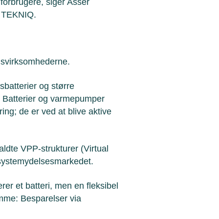
lforbrugere, siger Asser
 i TEKNIQ.
msvirksomhederne.
batterier og større
t. Batterier og varmepumper
ing; de er ved at blive aktive
ldte VPP-strukturer (Virtual
 systemydelsesmarkedet.
erer et batteri, men en fleksibel
ømme: Besparelser via