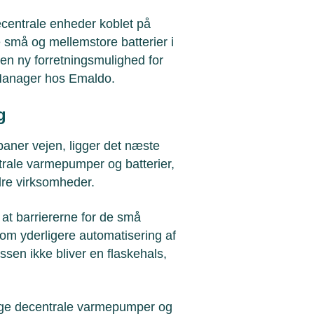
 decentrale enheder koblet på
små og mellemstore batterier i
 en ny forretningsmulighed for
 Manager hos Emaldo.
æg
baner vejen, ligger det næste
trale varmepumper og batterier,
ndre virksomheder.
 at barriererne for de små
om yderligere automatisering af
sen ikke bliver en flaskehals,
nge decentrale varmepumper og