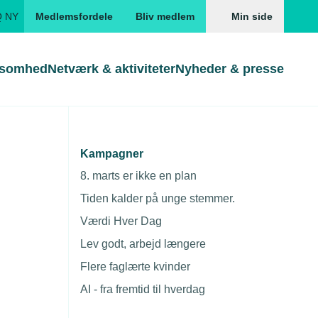
Q NY
Medlemsfordele
Bliv medlem
Min side
ksomhed
Netværk & aktiviteter
Nyheder & presse
Genveje
Genveje
serne
Kampagner
 medarbejdere
Gå direkte til
Gå direkte til
EUD
8. marts er ikke en plan
Skabeloner og kontrakter
Skabeloner
ddannelser
Tiden kalder på unge stemmer.
Beregn opsigelsesvarsel
TEKNIQ app
Værdi Hver Dag
nde uddannelser
Lev godt, arbejd længere
nelse og tilskud
Flere faglærte kvinder
ngsmateriale
AI - fra fremtid til hverdag