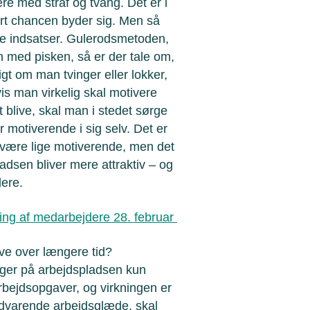
re med straf og tvang. Det er i
snart chancen byder sig. Men så
de indsatser. Gulerodsmetoden,
n med pisken, så er der tale om,
gt om man tvinger eller lokker,
is man virkelig skal motivere
 blive, skal man i stedet sørge
r motiverende i sig selv. Det er
n være lige motiverende, men det
ladsen bliver mere attraktiv – og
dere.
ning af medarbejdere 28. februar
ive over længere tid?
nger på arbejdspladsen kun
 arbejdsopgaver, og virkningen er
vedvarende arbejdsglæde, skal