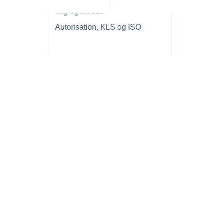
r
Tag og facade
Autorisation, KLS og ISO