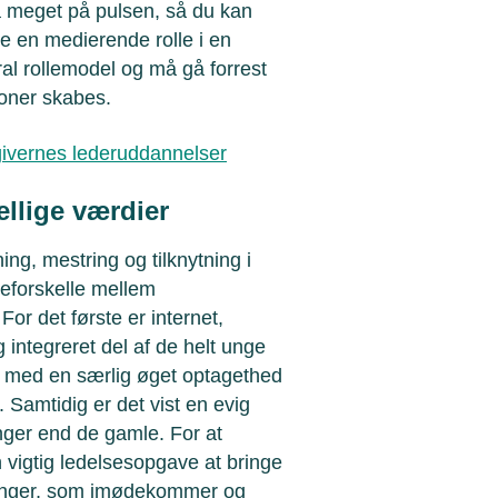
å meget på pulsen, så du kan
e en medierende rolle i en
ral rollemodel og må gå forrest
oner skabes.
ivernes lederuddannelser
ellige værdier
ing, mestring og tilknytning i
eforskelle mellem
or det første er internet,
integreret del af de helt unge
 med en særlig øget optagethed
 Samtidig er det vist en evig
nger end de gamle. For at
 vigtig ledelsesopgave at bringe
sninger, som imødekommer og