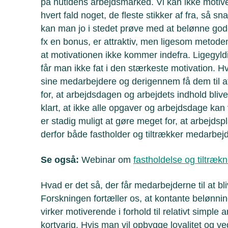
på nutidens arbejdsmarked. Vi kan ikke motive
hvert fald noget, de fleste stikker af fra, så 
kan man jo i stedet prøve med at belønne go
fx en bonus, er attraktiv, men ligesom metode
at motivationen ikke kommer indefra. Ligegyldi
får man ikke fat i den stærkeste motivation. Hv
sine medarbejdere og derigennem få dem til at
for, at arbejdsdagen og arbejdets indhold blive
klart, at ikke alle opgaver og arbejdsdage ka
er stadig muligt at gøre meget for, at arbejdsp
derfor både fastholder og tiltrækker medarbej
Se også:
Webinar om
fastholdelse og tiltræk
Hvad er det så, der får medarbejderne til at bl
Forskningen fortæller os, at kontante belønni
virker motiverende i forhold til relativt simple
kortvarig. Hvis man vil opbygge loyalitet og 