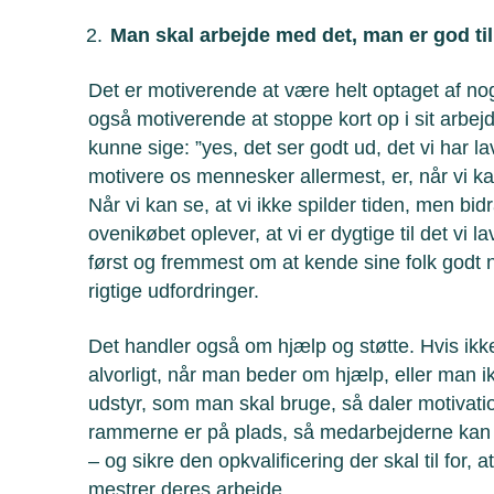
Man skal arbejde med det, man er god til
Det er motiverende at være helt optaget af nog
også motiverende at stoppe kort op i sit arbej
kunne sige: ”yes, det ser godt ud, det vi har la
motivere os mennesker allermest, er, når vi kan
Når vi kan se, at vi ikke spilder tiden, men bidr
ovenikøbet oplever, at vi er dygtige til det vi l
først og fremmest om at kende sine folk godt 
rigtige udfordringer.
Det handler også om hjælp og støtte. Hvis ikke
alvorligt, når man beder om hjælp, eller man ik
udstyr, som man skal bruge, så daler motivati
rammerne er på plads, så medarbejderne kan a
– og sikre den opkvalificering der skal til for, a
mestrer deres arbejde.