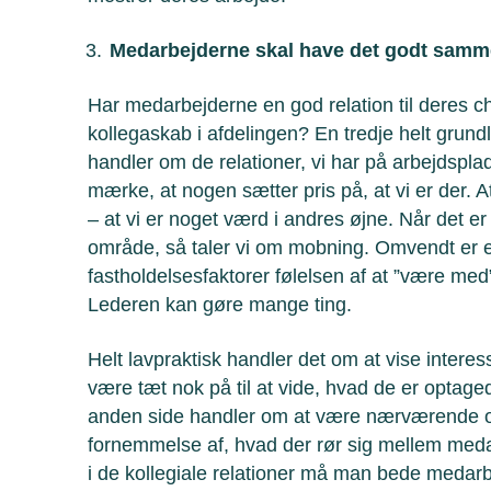
Medarbejderne skal have det godt sam
Har medarbejderne en god relation til deres c
kollegaskab i afdelingen? En tredje helt grun
handler om de relationer, vi har på arbejdsplad
mærke, at nogen sætter pris på, at vi er der. At
– at vi er noget værd i andres øjne. Når det er
område, så taler vi om mobning. Omvendt er e
fastholdelsesfaktorer følelsen af at ”være med”
Lederen kan gøre mange ting.
Helt lavpraktisk handler det om at vise interes
være tæt nok på til at vide, hvad de er optag
anden side handler om at være nærværende og 
fornemmelse af, hvad der rør sig mellem med
i de kollegiale relationer må man bede medar