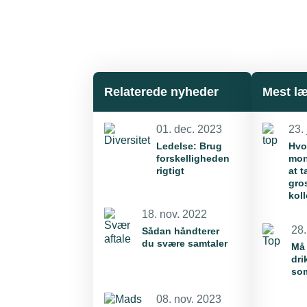
Relaterede nyheder
Mest l
01. dec. 2023
23. 
Ledelse: Brug
Hvor
forskelligheden
mon
rigtigt
at t
gros
kol
18. nov. 2022
28.
Sådan håndterer
du svære samtaler
Må 
dri
so
08. nov. 2023