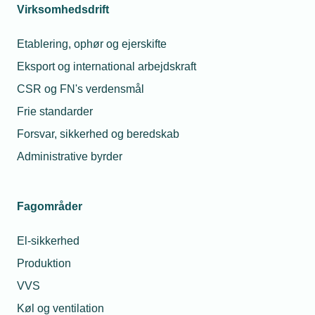
både i den løbende rådgivning og i forbindelse med
Virksomhedsdrift
en forstående afskedigelse.
Etablering, ophør og ejerskifte
Indholdet i ovenstående spørgeboks er ikke og kan
Eksport og international arbejdskraft
ikke erstatte juridisk rådgivning
.
CSR og FN's verdensmål
Frie standarder
Forsvar, sikkerhed og beredskab
Administrative byrder
Fagområder
Relaterede nyheder
Mest læste
El-sikkerhed
19. nov. 2022
23. jul. 2026
Produktion
Må ansatte
Hvorfor fik min
VVS
under 18 drikke
montør en bøde for
alkohol til
at tage varer med fra
Køl og ventilation