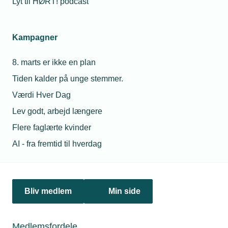
Lyt til HØRT! podcast
21. december 2022
Ansvar for arbejde i vinterkulden?
Kampagner
Mine medarbejdere fryser og kræver derfor, at jeg stiller
noget til rådighed, der kan hjælpe dem i vinterkulden.
8. marts er ikke en plan
Hvordan forholder jeg mig til det?
Tiden kalder på unge stemmer.
Værdi Hver Dag
Lev godt, arbejd længere
Flere faglærte kvinder
Personaleforhold
AI - fra fremtid til hverdag
Netværk & aktiviteter
Nyheder
Bliv medlem
Min side
Politik & analyse
Medlemsfordele
Om TEKNIQ