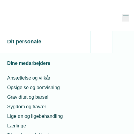
Åbn
Hjem
Dit personale
SH-betaling under orlov?
Dine medarbejdere
Spørgeboks
Publiceret:
16. maj 2024
Spørgsmål besvaret af:
Susanne Højgaard Mens
Ansættelse og vilkår
Opsigelse og bortvisning
Graviditet og barsel
Sygdom og fravær
Ligeløn og ligebehandling
Lærlinge