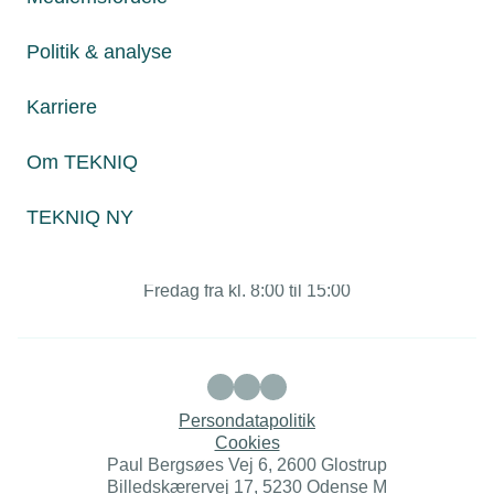
Politik & analyse
Juridiske henvendelser
Karriere
jura@tekniq.dk
Om TEKNIQ
Øvrige henvendelser
tekniq@tekniq.dk
TEKNIQ NY
Telefon:
43436000
Mandag til torsdag fra kl. 8:00 til 16:00
Fredag fra kl. 8:00 til 15:00
Persondatapolitik
Cookies
Paul Bergsøes Vej 6, 2600 Glostrup
Billedskærervej 17, 5230 Odense M