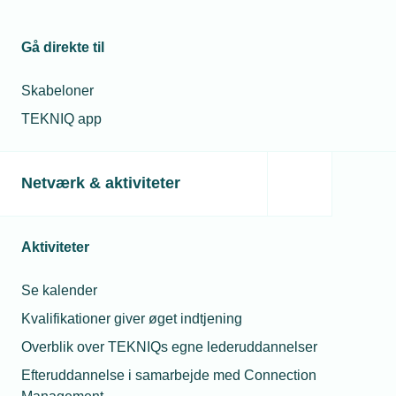
Gå direkte til
Skabeloner
TEKNIQ app
19. november 2022
Netværk & aktiviteter
Må ansatte under 18 drikke alkohol til julefrokosten?
Vi har flere ansatte i virksomheden, som er under 18 år. De
skal selvfølgelig med til julefrokosten, men hvordan er
Aktiviteter
reglerne i forhold til alkohol?
Se kalender
Kvalifikationer giver øget indtjening
Spørgeboks
Overblik over TEKNIQs egne lederuddannelser
Efteruddannelse i samarbejde med Connection