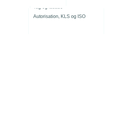
r
Tag og facade
Autorisation, KLS og ISO