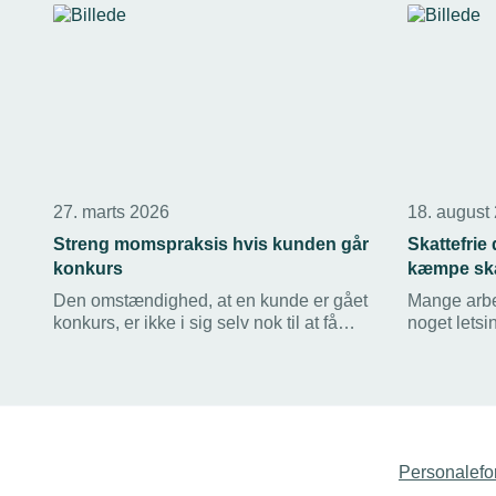
27. marts 2026
18. august
Streng momspraksis hvis kunden går
Skattefrie
konkurs
kæmpe ska
Den omstændighed, at en kunde er gået
Mange arbe
konkurs, er ikke i sig selv nok til at få
noget letsin
fradrag for momsen af tabet. Ofte må
skattefrie 
virksomhederne vente i flere år på at få
respekt for
deres fradrag, selvom det er nærmest
og rejsebil
usandsynligt, at de får betalt nogen del
hvilket jæv
af deres tilgodehavende.
Personalefo