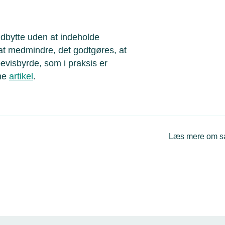
udbytte uden at indeholde
kat medmindre, det godtgøres, at
evisbyrde, som i praksis er
nne
artikel
.
Læs mere om 