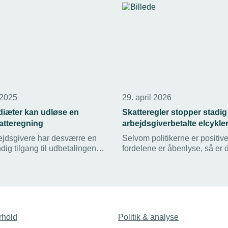
 2025
29. april 2026
 diæter kan udløse en
Skatteregler stopper stadig
tteregning
arbejdsgiverbetalte elcykle
jdsgivere har desværre en
Selvom politikerne er positiv
dig tilgang til udbetalingen af
fordelene er åbenlyse, så er d
godtgørelser. De mangler
ikke vilje i Folketinget til at f
 de krav om kontrol af kørsels-
midler, der skal til for at fritag
ag, som de er underlagt,
arbejdsgiverbetalt transport 
nligt koster dem dyrt.
elcykel mellem hjem og arbej
beskatning.
rhold
Politik & analyse