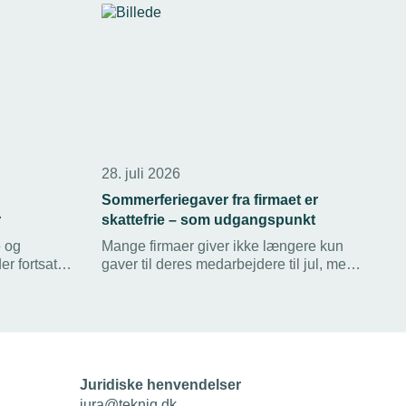
28. juli 2026
Sommerferiegaver fra firmaet er
r
skattefrie – som udgangspunkt
e og
Mange firmaer giver ikke længere kun
er fortsat
gaver til deres medarbejdere til jul, men
inde de
fx også til påske og op til sommerferien.
e
Kun julegaven er fredet fra skat, og kun
på en
hvis den holder sig under
de for
beløbsgrænsen for den slags.
Juridiske henvendelser
jura@tekniq.dk