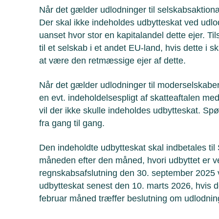
Når det gælder udlodninger til selskabsaktionæ
Der skal ikke indeholdes udbytteskat ved udlod
uanset hvor stor en kapitalandel dette ejer. T
til et selskab i et andet EU-land, hvis dette i
at være den retmæssige ejer af dette.
Når det gælder udlodninger til moderselskabe
en evt. indeholdelsespligt af skatteaftalen m
vil der ikke skulle indeholdes udbytteskat. S
fra gang til gang.
Den indeholdte udbytteskat skal indbetales til
måneden efter den måned, hvori udbyttet er 
regnskabsafslutning den 30. september 2025 vi
udbytteskat senest den 10. marts 2026, hvis d
februar måned træffer beslutning om udlodning