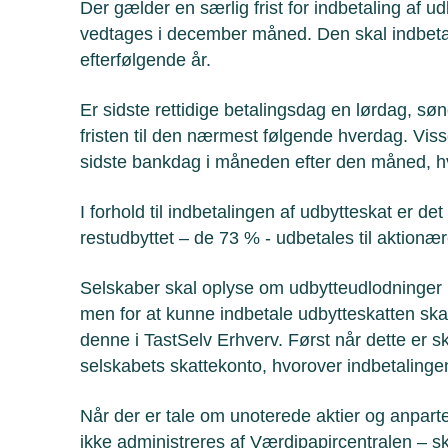
Der gælder en særlig frist for indbetaling af ud
vedtages i december måned. Den skal indbetal
efterfølgende år.
Er sidste rettidige betalingsdag en lørdag, sø
fristen til den nærmest følgende hverdag. Visse
sidste bankdag i måneden efter den måned, hvo
I forhold til indbetalingen af udbytteskat er d
restudbyttet – de 73 % - udbetales til aktionæ
Selskaber skal oplyse om udbytteudlodninger i
men for at kunne indbetale udbytteskatten ska
denne i TastSelv Erhverv. Først når dette er s
selskabets skattekonto, hvorover indbetalinge
Når der er tale om unoterede aktier og anparte
ikke administreres af Værdipapircentralen – s