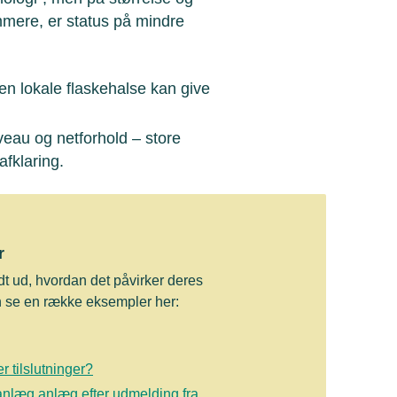
mere, er status på mindre
 men lokale flaskehalse kan give
iveau og netforhold – store
afklaring.
r
 ud, hvordan det påvirker deres
an se en række eksempler her:
r tilslutninger?
 anlæg anlæg efter udmelding fra