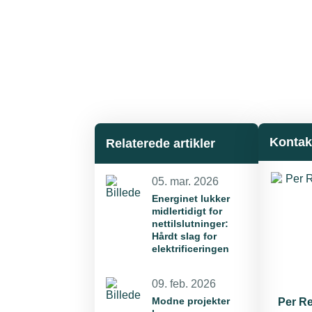
Kontak
Relaterede artikler
05. mar. 2026
Energinet lukker
midlertidigt for
nettilslutninger:
Hårdt slag for
elektrificeringen
09. feb. 2026
Modne projekter
Per Re