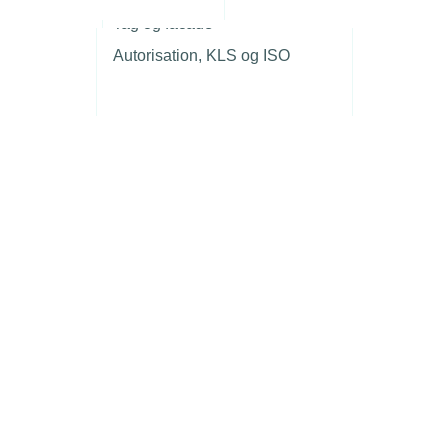
r
Tag og facade
Autorisation, KLS og ISO