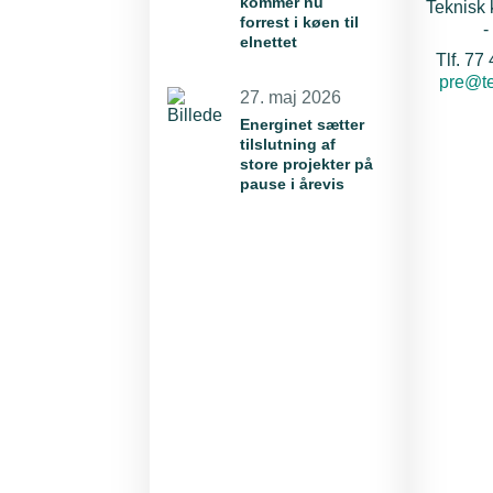
kommer nu
Teknisk 
forrest i køen til
-
elnettet
Tlf. 77
E-mail:
pre@te
27. maj 2026
Energinet sætter
tilslutning af
store projekter på
pause i årevis