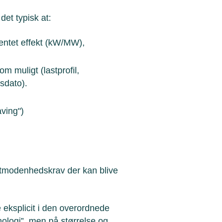
det typisk at:
ventet effekt (kW/MW),
m muligt (lastprofil,
esdato).
ving")
ektmodenhedskrav der kan blive
 eksplicit i den overordnede
nologi”, men på størrelse og