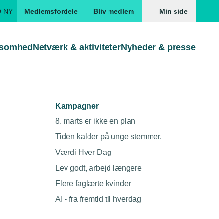
Q NY
Medlemsfordele
Bliv medlem
Min side
ksomhed
Netværk & aktiviteter
Nyheder & presse
Genveje
Genveje
serne
Kampagner
se i køen til
Gå direkte til
Gå direkte til
EUD
8. marts er ikke en plan
Skabeloner og kontrakter
Skabeloner
ddannelser
Tiden kalder på unge stemmer.
Beregn opsigelsesvarsel
TEKNIQ app
Værdi Hver Dag
nde uddannelser
Lev godt, arbejd længere
nelse og tilskud
Flere faglærte kvinder
ngsmateriale
AI - fra fremtid til hverdag