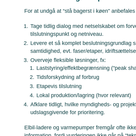
For at undgå at “stå bagerst i køen” anbefales 
Tage tidlig dialog med netselskabet om for
tilslutningspunkt og netniveau.
Levere et så komplet beslutningsgrundlag so
samtidighed, evt. faser/etaper, idriftsættels
Overveje fleksible løsninger, fx:
Laststyring/effektbegrænsning ("peak sha
Tidsforskydning af forbrug
Etapevis tilslutning
Lokal produktion/lagring (hvor relevant)
Afklare tidligt, hvilke myndigheds- og proj
udslagsgivende for prioritering.
Elbil-ladere og varmepumper fremgår ofte ikke
information, fordi vurderingen ikke går på “tek