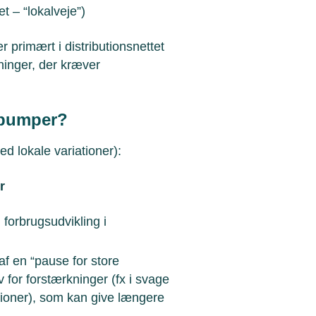
t – “lokalveje”)
r primært i distributionsnettet
tninger, der kræver
epumper?
 lokale variationer):
er
forbrugsudvikling i
 af en “pause for store
v for forstærkninger (fx i svage
tioner), som kan give længere