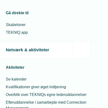
Ny type
medarbejder
Gå direkte til
vinder frem i
det tekniske
erhvervsliv
Skabeloner
TEKNIQ app
16. sep. 2024
Mangel på
Maria Schougaard
medarbejdere
Berntsen
Netværk & aktiviteter
koster ordrer
Underdirektør for
Politik &
Forretningsudvikling
13. jun. 2022
Aktiviteter
Telefon:
Tlf. 77 41 15 74
Flere hænder
E-mail:
msb@tekniq.dk
til grøn
Se kalender
omstilling
Kvalifikationer giver øget indtjening
Overblik over TEKNIQs egne lederuddannelser
Relaterede nyheder
Efteruddannelse i samarbejde med Connection