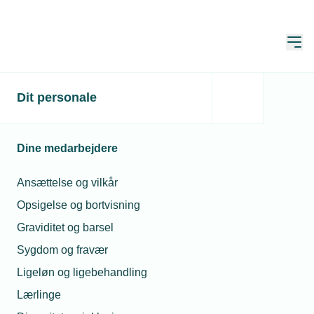
Åbn
Hjem
Dit personale
Trepartsaftale skal sikre
mere arbejdskraft
Dine medarbejdere
Publiceret:
25. sep. 2023
Skrevet af:
Lasse Andersen
Ansættelse og vilkår
Opsigelse og bortvisning
Graviditet og barsel
Sygdom og fravær
Ligeløn og ligebehandling
Lærlinge