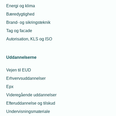
Energi og klima
Et IGU-forløb varer i to år og består af lønnet praktik
Bæredygtighed
og 23 ugers skoleundervisning. Målgruppen er
Brand- og sikringsteknik
flygtninge og familiesammenførte til flygtninge.
Tag og facade
Kilde: Beskæftigelsesministeriet
Autorisation, KLS og ISO
Uddannelserne
Vejen til EUD
Erhvervsuddannelser
Epx
Videregående uddannelser
Kontaktperson
Relaterede nyheder
Me
Efteruddannelse og tilskud
Undervisningsmateriale
24. jul. 2025