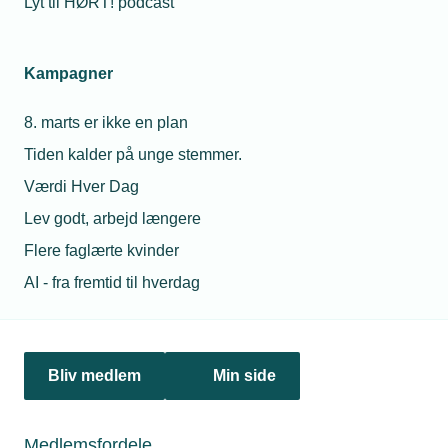
Lyt til HØRT! podcast
Kampagner
8. marts er ikke en plan
Tiden kalder på unge stemmer.
Værdi Hver Dag
13. juni 2022
Flere hænder til grøn omstilling
Lev godt, arbejd længere
Der er behov for, at flere af de unge, der i dag står uden for
Flere faglærte kvinder
arbejdsmarkedet, får job og uddannelse, hvis vi skal nå i
AI - fra fremtid til hverdag
mål med den grønne omstilling. Det er én af flere
udfordringer, som TEKNIQ Arbejdsgiverne vil sætte på
dagsordenen på Folkemødet.
Bliv medlem
Min side
Medlemsfordele