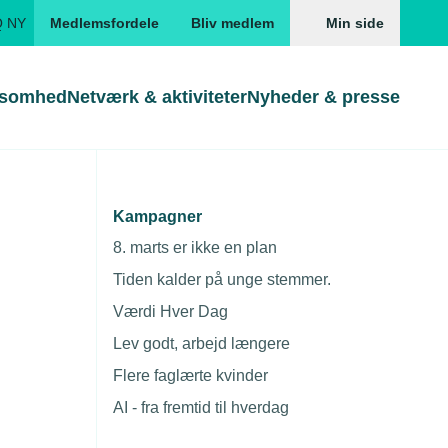
Q NY
Medlemsfordele
Bliv medlem
Min side
ksomhed
Netværk & aktiviteter
Nyheder & presse
Genveje
Genveje
serne
Kampagner
Søg
Gå direkte til
Gå direkte til
EUD
8. marts er ikke en plan
Skabeloner og kontrakter
Skabeloner
ddannelser
Tiden kalder på unge stemmer.
Beregn opsigelsesvarsel
TEKNIQ app
Værdi Hver Dag
nde uddannelser
Lev godt, arbejd længere
nelse og tilskud
Flere faglærte kvinder
ngsmateriale
AI - fra fremtid til hverdag