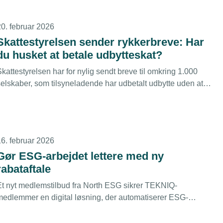
20. februar 2026
Skattestyrelsen sender rykkerbreve: Har
du husket at betale udbytteskat?
kattestyrelsen har for nylig sendt breve til omkring 1.000
selskaber, som tilsyneladende har udbetalt udbytte uden at
ndbetale den udbytteskat, som de er forpligtet til at indeholde.
16. februar 2026
Gør ESG-arbejdet lettere med ny
rabataftale
Et nyt medlemstilbud fra North ESG sikrer TEKNIQ-
medlemmer en digital løsning, der automatiserer ESG-
rapportering og CO2-beregninger via økonomisystemet.
Medlemmer opnår 40 procents rabat det første år.