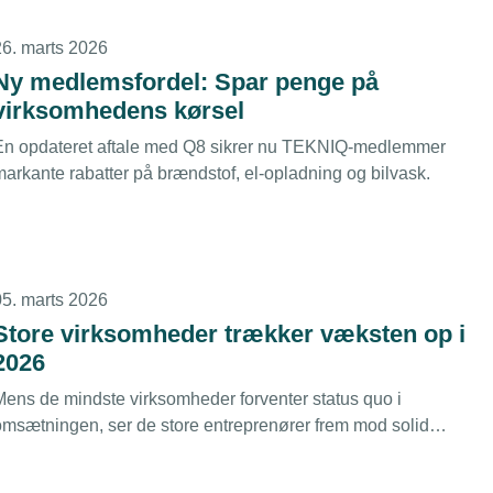
deres tilgodehavende.
26. marts 2026
Ny medlemsfordel: Spar penge på
virksomhedens kørsel
En opdateret aftale med Q8 sikrer nu TEKNIQ-medlemmer
markante rabatter på brændstof, el-opladning og bilvask.
05. marts 2026
Store virksomheder trækker væksten op i
2026
Mens de mindste virksomheder forventer status quo i
omsætningen, ser de store entreprenører frem mod solid
vækst. En ny analyse viser en samlet fremgang på næsten 4
rocent i 2026 for det tekniske erhvervsliv.