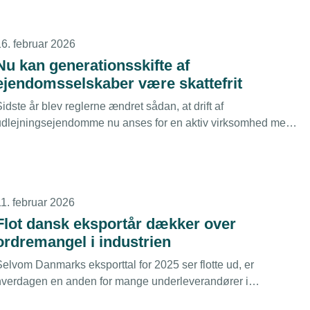
16. februar 2026
Nu kan generationsskifte af
ejendomsselskaber være skattefrit
idste år blev reglerne ændret sådan, at drift af
udlejningsejendomme nu anses for en aktiv virksomhed med
den konsekvens, at sådanne kan overdrages til næste
generation uden beskatning hos sælgeren. Det interesserer
mange ejendomsudlejere.
11. februar 2026
Flot dansk eksportår dækker over
ordremangel i industrien
Selvom Danmarks eksporttal for 2025 ser flotte ud, er
hverdagen en anden for mange underleverandører i
industrien. Hver anden virksomhed peger nu på manglende