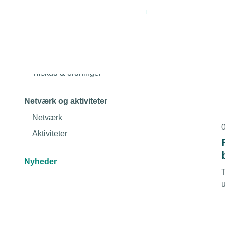
Administrative byrde
Arbejdsmiljø
1
Brancheviden
Personaleledelse
Fagområderne
Juridiske tvister
Uddannelserne
k
Tilskud & ordninger
Netværk og aktiviteter
Netværk
Aktiviteter
Nyheder