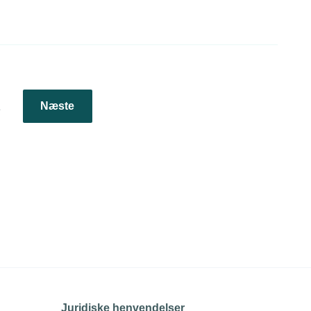
1
Næste
Juridiske henvendelser