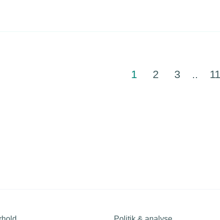
fterspørgsel som den største udfordring, viser nye tal.
1
2
3
..
1
rhold
Politik & analyse