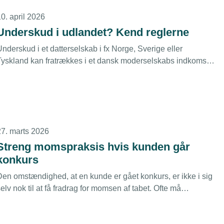
0. april 2026
Underskud i udlandet? Kend reglerne
nderskud i et datterselskab i fx Norge, Sverige eller
Tyskland kan fratrækkes i et dansk moderselskabs indkomst,
år datterselskabet lukkes, men det forudsætter, at
moderselskabet har positiv indkomst i lukningsåret at
modregne underskuddet i.
27. marts 2026
Streng momspraksis hvis kunden går
konkurs
Den omstændighed, at en kunde er gået konkurs, er ikke i sig
elv nok til at få fradrag for momsen af tabet. Ofte må
irksomhederne vente i flere år på at få deres fradrag, selvom
et er nærmest usandsynligt, at de får betalt nogen del af