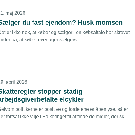
11. maj 2026
Sælger du fast ejendom? Husk momsen
et er ikke nok, at køber og sælger i en købsaftale har skrevet
under på, at køber overtager sælgers
momsreguleringsforpligtelse. Sælger frigøres kun, hvis
Skattestyrelsen positivt underrettes om overdragelsen.
9. april 2026
Skatteregler stopper stadig
arbejdsgiverbetalte elcykler
elvom politikerne er positive og fordelene er åbenlyse, så er
er fortsat ikke vilje i Folketinget til at finde de midler, der skal
il for at fritage arbejdsgiverbetalt transport på en elcykel
mellem hjem og arbejde for beskatning.