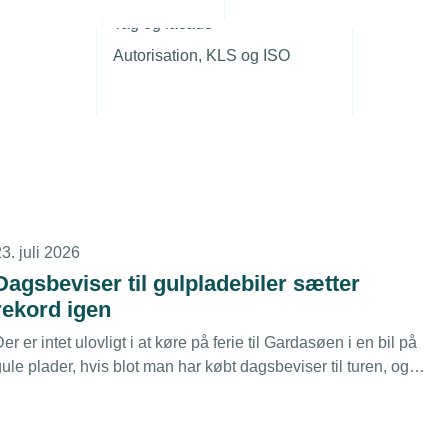
r
8. juli 2026
Tag og facade
Sommerferiegaver fra firmaet er skattefrie
Autorisation, KLS og ISO
– som udgangspunkt
Mange firmaer giver ikke længere kun gaver til deres
edarbejdere til jul, men fx også til påske og op til
sommerferien. Kun julegaven er fredet fra skat, og kun hvis
den holder sig under beløbsgrænsen for den slags.
3. juli 2026
Dagsbeviser til gulpladebiler sætter
rekord igen
er er intet ulovligt i at køre på ferie til Gardasøen i en bil på
ule plader, hvis blot man har købt dagsbeviser til turen, og
rbejdsgiveren har givet lov til det. Langt de fleste
dagsbeviser købes dog kun til privat kørsel en enkelt dag.