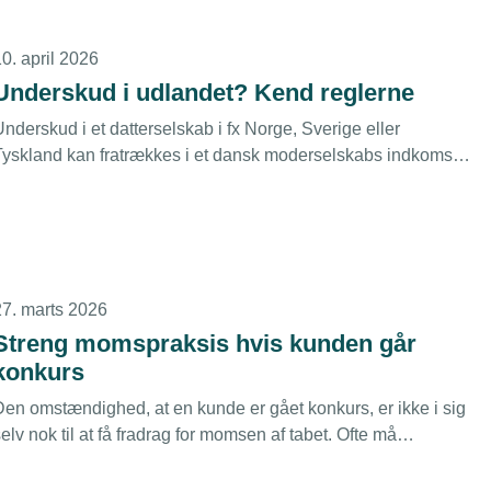
0. april 2026
Underskud i udlandet? Kend reglerne
nderskud i et datterselskab i fx Norge, Sverige eller
Tyskland kan fratrækkes i et dansk moderselskabs indkomst,
år datterselskabet lukkes, men det forudsætter, at
moderselskabet har positiv indkomst i lukningsåret at
modregne underskuddet i.
27. marts 2026
Streng momspraksis hvis kunden går
konkurs
Den omstændighed, at en kunde er gået konkurs, er ikke i sig
elv nok til at få fradrag for momsen af tabet. Ofte må
irksomhederne vente i flere år på at få deres fradrag, selvom
et er nærmest usandsynligt, at de får betalt nogen del af