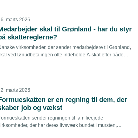
deres tilgodehavende.
26. marts 2026
Medarbejder skal til Grønland - har du styr
på skattereglerne?
Danske virksomheder, der sender medarbejdere til Grønland,
skal ved lønudbetalingen ofte indeholde A-skat efter både
danske og grønlandske regler. Det får næppe alle gjort, og det
kan give ubehagelige efterregninger.
12. marts 2026
Formueskatten er en regning til dem, der
skaber job og vækst
Formueskatten sender regningen til familieejede
virksomheder, der har deres livsværk bundet i mursten,
inventar og udstyr. TEKNIQ og brancheorganisationen