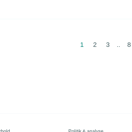
HORESTA advarer nu om konsekvenserne.
1
2
3
..
8
rhold
Politik & analyse