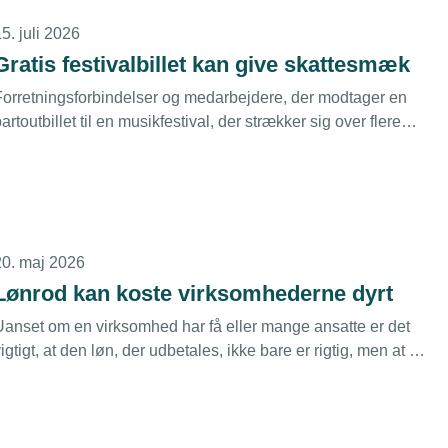
5. juli 2026
Gratis festivalbillet kan give skattesmæk
Forretningsforbindelser og medarbejdere, der modtager en
artoutbillet til en musikfestival, der strækker sig over flere
age, kan meget vel se frem til en efterregning fra
Skattestyrelsen.
20. maj 2026
Lønrod kan koste virksomhederne dyrt
Uanset om en virksomhed har få eller mange ansatte er det
igtigt, at den løn, der udbetales, ikke bare er rigtig, men at der
gså foretages korrekte indberetninger til Skattestyrelsen.
Begge dele er en udfordring i mange virksomheder.