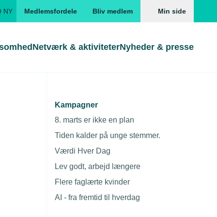
Q NY
Medlemsfordele
Bliv medlem
Min side
ksomhed
Netværk & aktiviteter
Nyheder & presse
Genveje
Genveje
serne
Kampagner
Søg
Gå direkte til
Gå direkte til
EUD
8. marts er ikke en plan
Skabeloner og kontrakter
Skabeloner
ddannelser
Tiden kalder på unge stemmer.
Beregn opsigelsesvarsel
TEKNIQ app
Værdi Hver Dag
nde uddannelser
Lev godt, arbejd længere
nelse og tilskud
Flere faglærte kvinder
ngsmateriale
AI - fra fremtid til hverdag