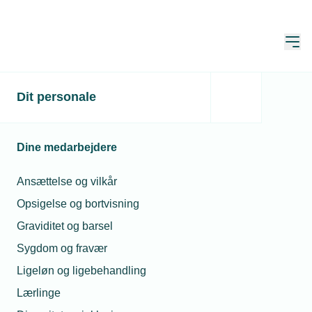
Åbn
Hjem
Søg
Dit personale
Søg
Dine medarbejdere
Ansættelse og vilkår
Opsigelse og bortvisning
Sortér
Graviditet og barsel
Sygdom og fravær
Viser 21 - 30 of af 46 resultater
Ligeløn og ligebehandling
Lærlinge