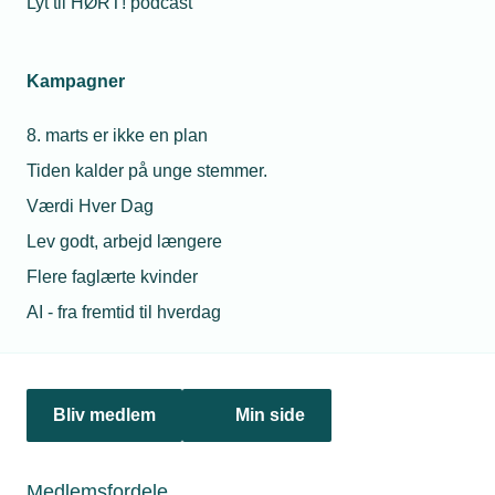
Lyt til HØRT! podcast
Netværk & aktiviteter
Kampagner
Nyheder
8. marts er ikke en plan
Politik & analyse
Tiden kalder på unge stemmer.
Om TEKNIQ
Værdi Hver Dag
Lev godt, arbejd længere
Flere faglærte kvinder
Juridiske henvendelser
AI - fra fremtid til hverdag
jura@tekniq.dk
Øvrige henvendelser
tekniq@tekniq.dk
Bliv medlem
Min side
Telefon:
43436000
Mandag til torsdag fra kl. 8:00 til 16:00
Medlemsfordele