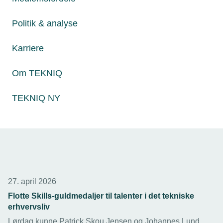
285 unge fra 48 fag kæmper i disse dage om medaljer ved
Politik & analyse
DM i Skills 2026 i Hjørring, der onsdag blev skudt i gang
med et flot show. TEKNIQ stiller med ti dygtige deltagere
inden for fire tekniske fag.
Karriere
Om TEKNIQ
TEKNIQ NY
27. april 2026
Flotte Skills-guldmedaljer til talenter i det tekniske
erhvervsliv
Lørdag kunne Patrick Skou Jensen og Johannes Lund