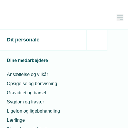
Åbn
Hjem
Dit personale
Casper skal til EM: Ser
ordblindhed som en
Dine medarbejdere
styrke
Ansættelse og vilkår
Publiceret:
01. maj 2025
Opsigelse og bortvisning
Skrevet af:
Mads Hagemann Petersen
Graviditet og barsel
Sygdom og fravær
Ligeløn og ligebehandling
Lærlinge