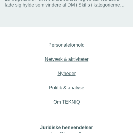
lade sig hylde som vindere af DM i Skills i kategorierne
Elektriker og VVS-energispecialist. TEKNIQ glæder sig
over, at det tekniske erhvervsliv kan tiltrække så fagligt
dygtige unge.
Personaleforhold
Netværk & aktiviteter
Nyheder
Politik & analyse
Om TEKNIQ
Juridiske henvendelser