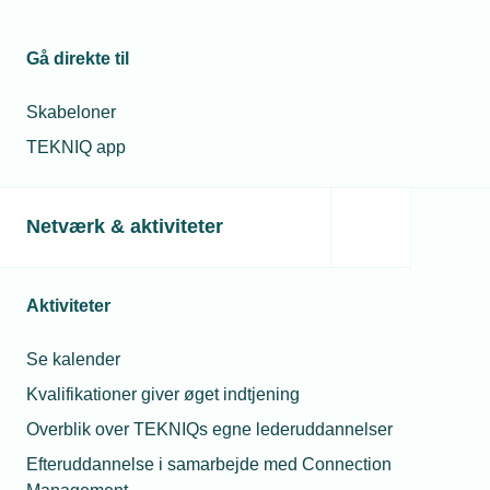
Skills
Lærlinge
Erhvervsuddannelse
Gå direkte til
Skabeloner
TEKNIQ app
Kontaktperson
Relaterede nyheder
Netværk & aktiviteter
30. jan. 2025
Iskoldt fokus for
EuroSkills-deltagere
Aktiviteter
Se kalender
06. feb. 2025
Kvalifikationer giver øget indtjening
Landsholdssamling:
Overblik over TEKNIQs egne lederuddannelser
En stærk start for
Allan Schmidt-
Skills-landsholdet
Petersen
Efteruddannelse i samarbejde med Connection
Uddannelseskonsule