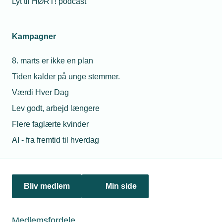
Lyt til HØRT! podcast
Landsholdssamling: En stærk start for Skills-
landsholdet
Kampagner
Danskere kan ikke få nok af smagen af guld. Næste
medaljehøst kan komme til efteråret i Herning, hvor
EuroSkills løber af stablen.
8. marts er ikke en plan
Tiden kalder på unge stemmer.
Værdi Hver Dag
Lev godt, arbejd længere
Flere faglærte kvinder
AI - fra fremtid til hverdag
Bliv medlem
Min side
23. april 2026
Medlemsfordele
DM i Skills åbnet med et brag i Hjørring