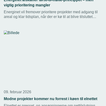
vigtig prioritering mangler
Energinet vil fremover prioritere projekter med adgang til
areal og klar tidsplan, når der er kø til at blive tilsluttet
elnettet. TEKNIQ vender tommelfingeren op, men
efterlyser samtidig en skarpere prioritering af de anlæg, der
reelt bidrager mest til elforsyningen.
09. februar 2026
Modne projekter kommer nu forrest i køen til elnettet
Elnettet er presset, og ansøgningerne om nettilslutning