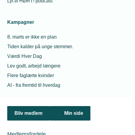
Lyt til HØRT! podcast
som datacentre, PtX-anlæg og fjernvarmeprojekter
bør vurderes på energieffektivitet, fleksibilitet,
samplacering, udnyttelse af overskudsvarme og
Kampagner
samlet bidrag til energisystemet.
8. marts er ikke en plan
Tiden kalder på unge stemmer.
Værdi Hver Dag
Lev godt, arbejd længere
Læs mere om samme emne:
Flere faglærte kvinder
Elnettet
Elektrificering
Det tekniske erhvervsliv
AI - fra fremtid til hverdag
Fremtidens energi
Bliv medlem
Min side
Medlemsfordele
Kontaktperson
Relaterede nyheder
Mes