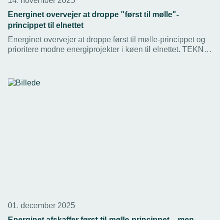
14. november 2025
Energinet overvejer at droppe "først til mølle"-
princippet til elnettet
Energinet overvejer at droppe først til mølle-princippet og
prioritere modne energiprojekter i køen til elnettet. TEKNIQ
bakker op og efterlyser klare kriterier, der sikrer hurtig
tilslutning af de mest værdiskabende løsninger.
01. december 2025
Energinet afskaffer først-til-mølle-princippet – men