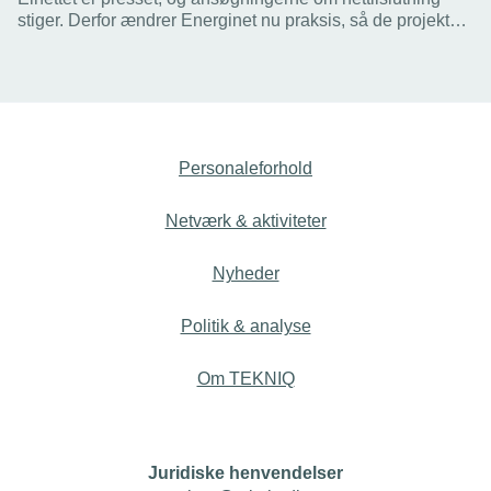
stiger. Derfor ændrer Energinet nu praksis, så de projekter,
der er længst fremme i planlægningen, kommer forrest i
køen til tilslutning.
Personaleforhold
Netværk & aktiviteter
Nyheder
Politik & analyse
Om TEKNIQ
Juridiske henvendelser