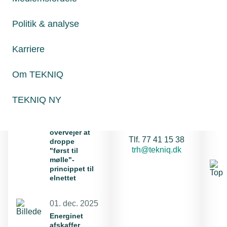
Politik & analyse
29. jun. 2026
Akutplan for
Karriere
elnettet er et
nødvendigt
farvel til
Om TEKNIQ
først-til-
mølle
TEKNIQ NY
14. nov. 2025
Troels Hartung
Energinet
Bæredygtighedschef
overvejer at
Telefon:
Tlf. 77 41 15 38
droppe
E-mail:
trh@tekniq.dk
"først til
mølle"-
princippet til
elnettet
01. dec. 2025
Energinet
afskaffer