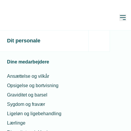
Åbn
Hjem
Dit personale
Energinet sætter
tilslutning af store
Dine medarbejdere
projekter på pause i
årevis
Ansættelse og vilkår
Opsigelse og bortvisning
Publiceret:
27. maj 2026
Skrevet af:
Mimi Munch-Jensen
Graviditet og barsel
Sygdom og fravær
Ligeløn og ligebehandling
Lærlinge