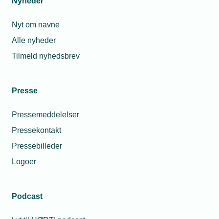
Nyheder
Eksisterende virksomheder i erhvervsområder skal
have rimelige muligheder for at elektrificere på
Nyt om navne
deres nuværende lokation.
Alle nyheder
Udnyt nettet bedre med fleksibilitet
Fleksibilitet skal være et bærende princip i
Tilmeld nyhedsbrev
tilslutningsaftaler, tariffer og netprodukter.
Begrænset netadgang, indfaset tilslutning,
afbrydelighedsaftaler og tidsrumsaftaler kan frigøre
Presse
kapacitet i de timer, hvor nettet er mest presset.
Pressemeddelelser
Indfør tariffer, der afspejler belastningen
Tariffer bør i højere grad afspejle det faktiske
Pressekontakt
effekttræk i tid og sted. Kunder, der belaster nettet i
Pressebilleder
spidsperioder, bør betale mere, mens fleksible
Logoer
forbrugere, der kan flytte eller reducere deres
forbrug, bør belønnes.
Brug kapaciteten på de bedste løsninger
Podcast
Elektrificering skal ske med de mest energieffektive
og systemvenlige teknologier. Store elforbrugere