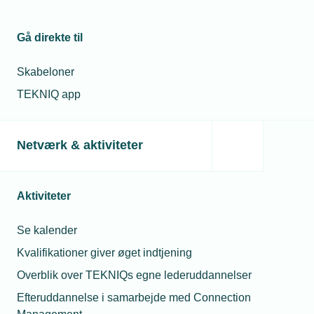
elkvalitet.
Gå direkte til
Mødet afholdes online 19. juni kl. 10-12. Du kan
læse mere om mødet og tilmelde dig
her
.
Skabeloner
Udkast til kommende vejledning kan læses
her
.
TEKNIQ app
Netværk & aktiviteter
Læs mere om samme emne:
Elnettet
Fremtidens energi
Medlemsvirksomhed
Aktiviteter
Se kalender
Kvalifikationer giver øget indtjening
Overblik over TEKNIQs egne lederuddannelser
Kontaktperson
Relaterede nyheder
Me
Efteruddannelse i samarbejde med Connection