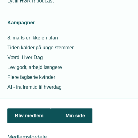
Lyt til HØRT! podcast
der sparer dem penge og skaber værdi.
Kampagner
8. marts er ikke en plan
Tiden kalder på unge stemmer.
Værdi Hver Dag
Lev godt, arbejd længere
Flere faglærte kvinder
AI - fra fremtid til hverdag
09. februar 2026
Modne projekter kommer nu forrest i køen til elnettet
Elnettet er presset, og ansøgningerne om nettilslutning
stiger. Derfor ændrer Energinet nu praksis, så de projekter,
Bliv medlem
Min side
der er længst fremme i planlægningen, kommer forrest i
køen til tilslutning.
Medlemsfordele