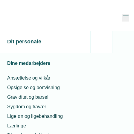
Åbn
Hjem
Dit personale
Få indflydelse på nye
krav til nettilslutning
Dine medarbejdere
Publiceret:
11. jun. 2026
Skrevet af:
Mimi Munch-Jensen
Ansættelse og vilkår
Opsigelse og bortvisning
Graviditet og barsel
Sygdom og fravær
Ligeløn og ligebehandling
Lærlinge