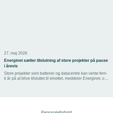
27. maj 2026
Energinet sætter tilslutning af store projekter på pause
i årevis
Store projekter som batterier og datacentre kan vente fem-
ti år på at blive tilsluttet til elnettet, meddeler Energinet, og
det vil ramme flere virksomheder, mener TEKNIQ.
Personaleforhold