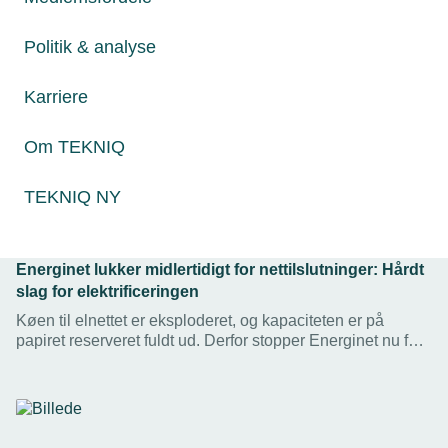
Politik & analyse
Karriere
Om TEKNIQ
TEKNIQ NY
05. marts 2026
Energinet lukker midlertidigt for nettilslutninger: Hårdt
slag for elektrificeringen
Køen til elnettet er eksploderet, og kapaciteten er på
papiret reserveret fuldt ud. Derfor stopper Energinet nu for
indgåelse af nye tilslutningsaftaler i tre måneder. En
alvorlig udfordring for elektrificeringen, mener TEKNIQ.