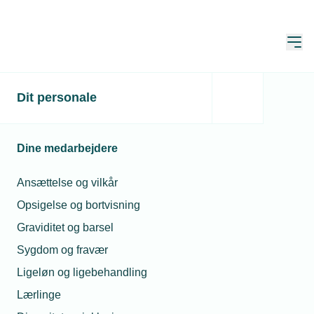
Åbn
Hjem
Dit personale
Modne projekter kommer
nu forrest i køen til
Dine medarbejdere
elnettet
Ansættelse og vilkår
Publiceret:
09. feb. 2026
Skrevet af:
Mimi Munch-Jensen
Opsigelse og bortvisning
Graviditet og barsel
Sygdom og fravær
Ligeløn og ligebehandling
Lærlinge