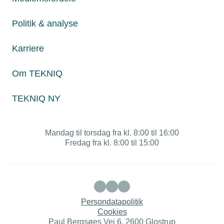
Om TEKNIQ
Politik & analyse
Karriere
Juridiske henvendelser
jura@tekniq.dk
Om TEKNIQ
Øvrige henvendelser
tekniq@tekniq.dk
TEKNIQ NY
Telefon:
43436000
Mandag til torsdag fra kl. 8:00 til 16:00
Fredag fra kl. 8:00 til 15:00
Persondatapolitik
Cookies
Paul Bergsøes Vej 6, 2600 Glostrup