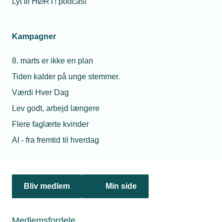
Lyt til HØRT! podcast
11. juni 2026
Kampagner
Få indflydelse på nye krav til nettilslutning
Green Power Denmark vil ensarte kravene til elkvalitet i
8. marts er ikke en plan
distributionsnettet. TEKNIQ opfordrer relevante
Tiden kalder på unge stemmer.
virksomheder til at deltage i aktørmødet 19. juni og give
input.
Værdi Hver Dag
Lev godt, arbejd længere
Flere faglærte kvinder
Personaleforhold
AI - fra fremtid til hverdag
Netværk & aktiviteter
Nyheder
Bliv medlem
Min side
Politik & analyse
Medlemsfordele