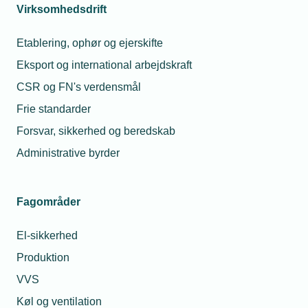
Virksomhedsdrift
Læs mere om samme emne:
Etablering, ophør og ejerskifte
Fremtidens energi
Elnettet
grøn omstilling
Eksport og international arbejdskraft
CSR og FN's verdensmål
Frie standarder
Forsvar, sikkerhed og beredskab
Administrative byrder
Kontaktperson
Relaterede nyheder
27. jul. 2026
Fagområder
Strømmen i
køkkenet gik hele
El-sikkerhed
tiden i ulvetimen
– intelligent
Produktion
batteri redder
restaurant
VVS
Køl og ventilation
05. mar. 2026