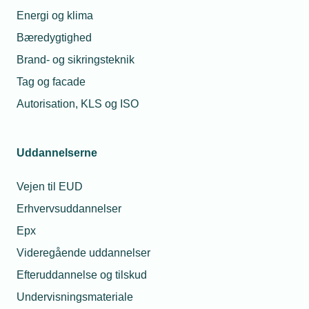
Troels Hartung
Energi og klima
Energinet lukker
Bæredygtighedschef
midlertidigt for
Bæredygtighed
Telefon:
Tlf. 77 41 15 38
nettilslutninger:
E-mail:
trh@tekniq.dk
Hårdt slag for
Brand- og sikringsteknik
elektrificeringen
Tag og facade
27. maj 2026
Autorisation, KLS og ISO
Energinet sætter
tilslutning af
store projekter på
Uddannelserne
pause i årevis
Vejen til EUD
Relaterede nyheder
Erhvervsuddannelser
Epx
Videregående uddannelser
Efteruddannelse og tilskud
Undervisningsmateriale