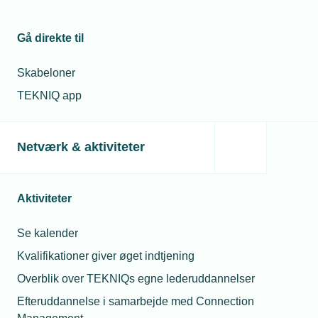
Gå direkte til
Skabeloner
TEKNIQ app
27. juli 2026
Strømmen i køkkenet gik hele tiden i ulvetimen –
intelligent batteri redder restaurant
Netværk & aktiviteter
Populær restaurant havde brug for mere strøm til et
voksende køkken. I stedet for at købe ekstra ampere
rådgav AK Installationer dem til et intelligent energianlæg,
Aktiviteter
der sparer dem penge og skaber værdi.
Se kalender
Kvalifikationer giver øget indtjening
Overblik over TEKNIQs egne lederuddannelser
Efteruddannelse i samarbejde med Connection