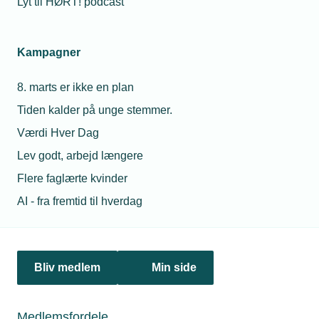
Lyt til HØRT! podcast
Kampagner
8. marts er ikke en plan
16. februar 2026
Tiden kalder på unge stemmer.
Få overblikket over forårets helligdage, betaling og
arbejdstid
Værdi Hver Dag
I foråret falder en række helligdage, som har betydning for
Lev godt, arbejd længere
både arbejdstid og lønudbetaling. Det er vigtigt, at I som
virksomhed er opmærksomme på de gældende regler, så
Flere faglærte kvinder
medarbejderne får korrekt betaling, og arbejdstiden
AI - fra fremtid til hverdag
planlægges hensigtsmæssigt.
Bliv medlem
Min side
Medlemsfordele