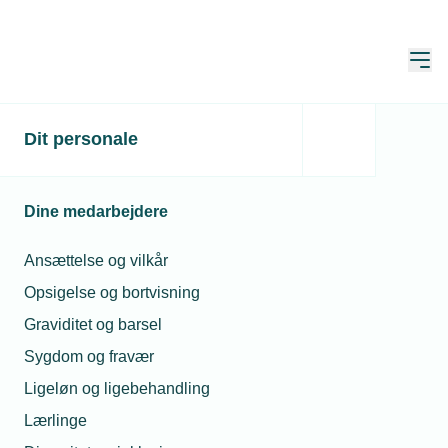
Åbn
Hjem
Dit personale
Har du styr på
ferielukningen til
Dine medarbejdere
sommer?
Ansættelse og vilkår
Publiceret:
02. mar. 2026
Skrevet af:
Mimi Munch-Jensen
Opsigelse og bortvisning
Graviditet og barsel
Sygdom og fravær
Ligeløn og ligebehandling
Lærlinge