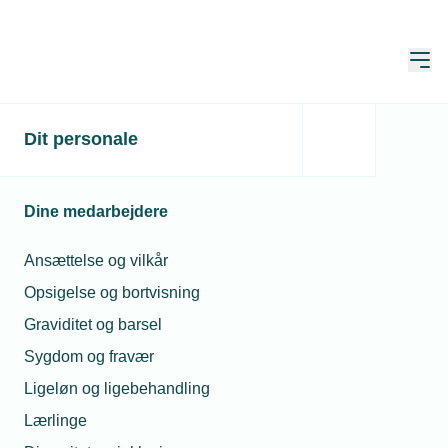
Åbn
Hjem
Dit personale
Jeg vil gerne have, at de
”brokker” sig
Dine medarbejdere
Publiceret:
26. sep. 2024
Ansættelse og vilkår
Skrevet af:
Mads Hagemann Petersen
Opsigelse og bortvisning
Graviditet og barsel
Sygdom og fravær
Ligeløn og ligebehandling
Lærlinge