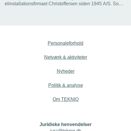
elinstallationsfirmaet Christoffersen siden 1945 A/S. Som
ny direktør i en mandsdomineret branche oplever hun
både forventningspres og tvivl – men har valgt at gå sin
egen vej og styrke virksomhedens kultur med fokus på
ordentlighed og åbenhed.
Personaleforhold
Netværk & aktiviteter
Nyheder
Politik & analyse
Om TEKNIQ
Juridiske henvendelser
jura@tekniq.dk