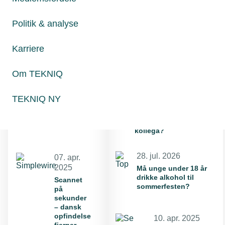
Politik & analyse
Karriere
Relaterede
Mest læste
nyheder
Om TEKNIQ
23. jul. 2026
Hvorfor fik min
30. jan. 2025
TEKNIQ NY
montør en bøde for
Få inspiration
at tage varer med fra
til ny ledelse
grossisten til en
kollega?
28. jul. 2026
07. apr.
2025
Må unge under 18 år
drikke alkohol til
Scannet
sommerfesten?
på
sekunder
– dansk
opfindelse
10. apr. 2025