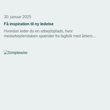
30. januar 2025
Få inspiration til ny ledelse
Hvordan leder du en arbejdsplads, hvor
medarbejderstaben spænder fra fagfolk med årtiers
erfaring til unge digitale talenter? Hør tre virksomheders
erfaringer. Kom til TEKNIQs ledelsesevent – og tag dine
ledere med.