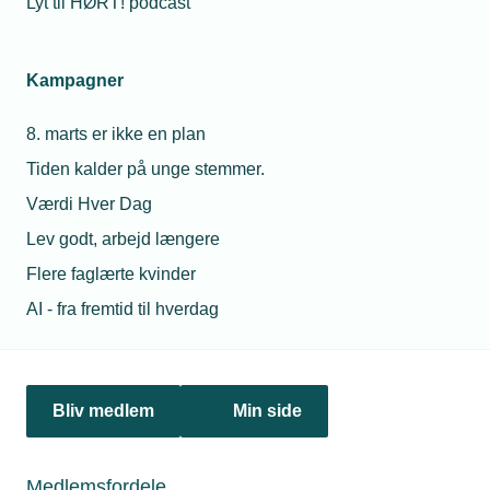
Lyt til HØRT! podcast
Alltech VVS
Firma: Alltech VVS
Kampagner
Ejer: Thomas Tribler
8. marts er ikke en plan
Ledelsen: Thomas Tribler, Christina Hammer
Tiden kalder på unge stemmer.
Værdi Hver Dag
Antal ansatte: 24
Lev godt, arbejd længere
Lokation: Rødovre
Flere faglærte kvinder
AI - fra fremtid til hverdag
Bliv medlem
Min side
Læs mere om samme emne:
Installationsbranchen
digitalisering
ledelse
Medlemsfordele