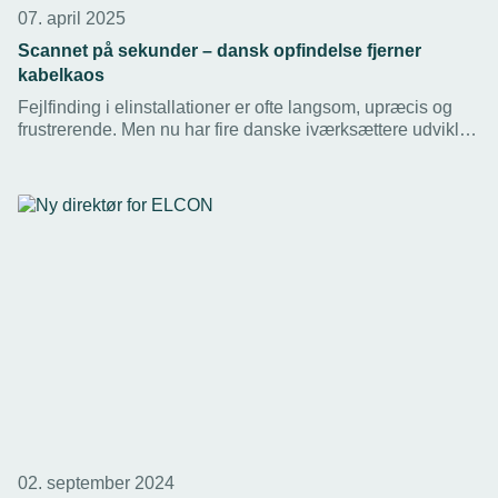
07. april 2025
Scannet på sekunder – dansk opfindelse fjerner
kabelkaos
Fejlfinding i elinstallationer er ofte langsom, upræcis og
frustrerende. Men nu har fire danske iværksættere udviklet
en løsning, der kan aflæse kabler digitalt – på få sekunder.
Teknologien hedder Simplewire, og potentialet er enormt.
02. september 2024