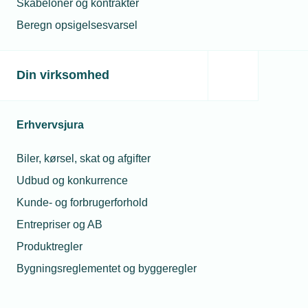
Skabeloner og kontrakter
(S) i en pressemeddelelse.
Beregn opsigelsesvarsel
Der er afsat 75 millioner kroner til
støtteordningen i
år
.
Din virksomhed
Erhvervsjura
Læs mere om samme emne:
energioptimering
Biler, kørsel, skat og afgifter
Udbud og konkurrence
Kunde- og forbrugerforhold
Entrepriser og AB
Kontaktperson
Produktregler
Relaterede nyheder
Mest l
Bygningsreglementet og byggeregler
03. okt. 2022
23
Wicotec
Hv