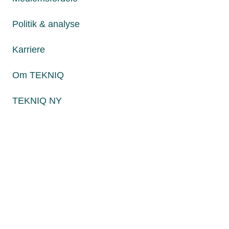
Fredag fra kl. 8:00 til 15:00
Politik & analyse
Karriere
Persondatapolitik
Cookies
Om TEKNIQ
Paul Bergsøes Vej 6, 2600 Glostrup
Billedskærervej 17, 5230 Odense M
TEKNIQ NY
CVR: 45 09 35 22