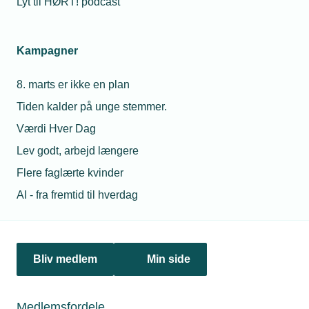
Lyt til HØRT! podcast
Netværk & aktiviteter
Kampagner
Nyheder
8. marts er ikke en plan
Politik & analyse
Tiden kalder på unge stemmer.
Om TEKNIQ
Værdi Hver Dag
Lev godt, arbejd længere
Flere faglærte kvinder
Juridiske henvendelser
AI - fra fremtid til hverdag
jura@tekniq.dk
Øvrige henvendelser
tekniq@tekniq.dk
Bliv medlem
Min side
Telefon:
43436000
Mandag til torsdag fra kl. 8:00 til 16:00
Medlemsfordele