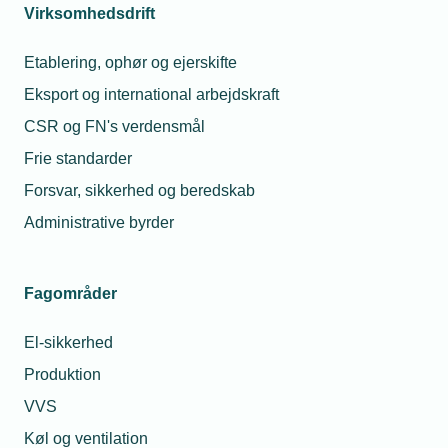
køber Jysk
mo
Virksomhedsdrift
CTS
at 
gro
Etablering, ophør og ejerskifte
ko
03. okt. 2022
Eksport og international arbejdskraft
28
Kommuner
CSR og FN's verdensmål
søger
Må
Michael Degn
hjælp til at
dr
Frie standarder
Christensen
spare
s
Presseansvarlig
energi
Forsvar, sikkerhed og beredskab
Telefon:
Tlf. 77 42 42 27
Administrative byrder
E-mail:
mdc@tekniq.dk
24. nov.
2022
Økonomi
Fagområder
trumfer de
gode
intentioner
El-sikkerhed
Produktion
Relaterede nyheder
VVS
Køl og ventilation