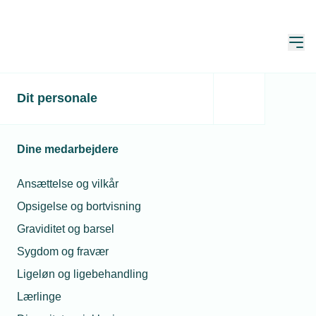
Åbn
Hjem
Dit personale
Kunder får ny
håndsrækning til
Dine medarbejdere
energirenovering
Ansættelse og vilkår
Publiceret:
24. feb. 2023
Skrevet af:
Michael Degn
Opsigelse og bortvisning
Graviditet og barsel
Sygdom og fravær
Ligeløn og ligebehandling
Lærlinge