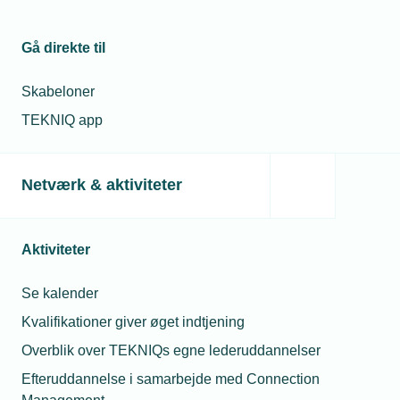
Gå direkte til
Skabeloner
TEKNIQ app
Netværk & aktiviteter
03. oktober 2022
Kommuner søger hjælp til at spare energi
Temperaturerne skal ned på 19 grader i langt de fleste
Aktiviteter
offentlige bygninger for at spare på energien. ELCON har
blandt andet mærket en stigende interesse fra kommuner,
Se kalender
der søger hjælp til den øvelse.
Kvalifikationer giver øget indtjening
Overblik over TEKNIQs egne lederuddannelser
Efteruddannelse i samarbejde med Connection