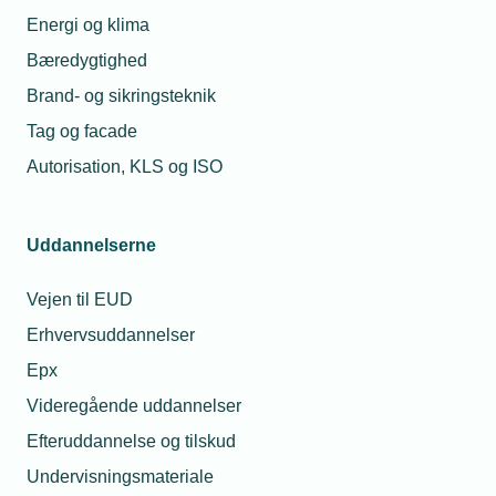
Energi og klima
Bæredygtighed
Brand- og sikringsteknik
Tag og facade
Autorisation, KLS og ISO
Uddannelserne
03. oktober 2022
Vejen til EUD
Wicotec køber Jysk CTS
Erhvervsuddannelser
Wicotec Kirkebjerg har opkøbt Jysk CTS, som er specialist
Epx
i intelligent bygningsautomatik, for at stå endnu stærkere i
forhold til den grønne omstilling.
Videregående uddannelser
Efteruddannelse og tilskud
Undervisningsmateriale