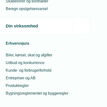
Skabeloner og kontrakter
Sats -
Beregn opsigelsesvarsel
procentdel af
1,4 %
8,5 
personlig
indkomst
Din virksomhed
Maks. fradrag
6.100 kr.
37.00
Erhvervsjura
Skatteværdi af
maks. fradrag.
1.586 kr.
9.620
26 %
Biler, kørsel, skat og afgifter
Udbud og konkurrence
Årsindkomst før
Kunde- og forbrugerforhold
AM-bidrag for
435.714 kr.
435.2
maks. fradrag
Entrepriser og AB
Produktregler
Månedsløn før
Bygningsreglementet og byggeregler
AM-bidrag for
36.310 kr.
36.27
maks. fradrag