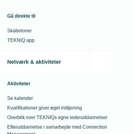
Fødselsår
Folkepensionsalder
Gå direkte til
1960
67 år
Skabeloner
1961
67 år
TEKNIQ app
1962
67 år
Netværk & aktiviteter
1963
68 år
1964
68 år
Aktiviteter
Se kalender
1965
68 år
Kvalifikationer giver øget indtjening
Overblik over TEKNIQs egne lederuddannelser
Ikke på forskudsopgørelsen for
Efteruddannelse i samarbejde med Connection
2026