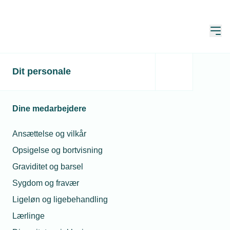
Åbn
Hjem
Dit personale
Nyt fradrag skal få
seniorerne til at udskyde
Dine medarbejdere
pensionen
Ansættelse og vilkår
Publiceret:
24. nov. 2025
Opsigelse og bortvisning
Skrevet af:
Frank Barrit, statsautoriseret revisor, BDO
Graviditet og barsel
Sygdom og fravær
Ligeløn og ligebehandling
Lærlinge