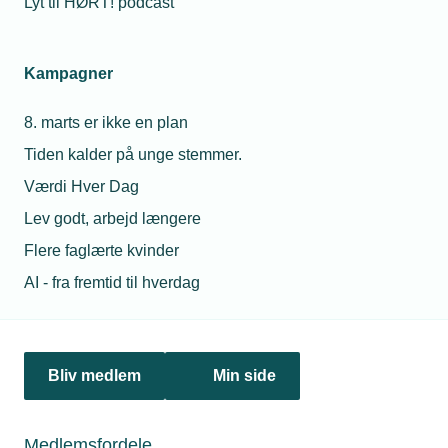
Lyt til HØRT! podcast
industrivirksomheder
Må jeg låne mi
køber flere og flere
lærling ud hvis
vikartimer
mangler opgav
Kampagner
09. mar. 2026
28. jul. 2026
TEKNIQ: Løsningen er
8. marts er ikke en plan
flere kolleger - ikke
Må unge under 
lavere pensionsalder
drikke alkohol t
Tiden kalder på unge stemmer.
sommerfesten
Værdi Hver Dag
Lev godt, arbejd længere
Relaterede nyheder
Flere faglærte kvinder
AI - fra fremtid til hverdag
Bliv medlem
Min side
Medlemsfordele