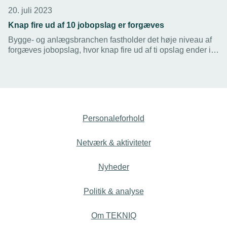
20. juli 2023
Knap fire ud af 10 jobopslag er forgæves
Bygge- og anlægsbranchen fastholder det høje niveau af
forgæves jobopslag, hvor knap fire ud af ti opslag ender i
vasken, viser nyeste tal. I Vest- og Sydjylland er tæt på
halvdelen forgæves.
Personaleforhold
Netværk & aktiviteter
Nyheder
Politik & analyse
Om TEKNIQ