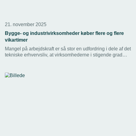
21. november 2025
Bygge- og industrivirksomheder køber flere og flere
vikartimer
Mangel på arbejdskraft er så stor en udfordring i dele af det
tekniske erhvervsliv, at virksomhederne i stigende grad
måtte bruge vikarer i 2023/24, viser nye tal. TEKNIQ
opfordrer til, at man kun bruger vikarbureauer med
overenskomst.