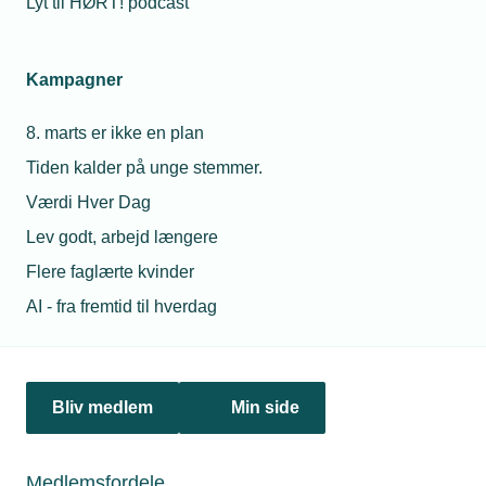
Lyt til HØRT! podcast
21. november 2025
Højere tilskud kan få flere til at vælge varmepumpen
Kampagner
Næste år stiger tilskuddet til at udskifte gas- eller oliefyret
med en varmepumpe. Det er et nødvendigt skridt for at øge
8. marts er ikke en plan
tempoet i den grønne omstilling, vurderer
Tiden kalder på unge stemmer.
Varmepumpeindustrien.
Værdi Hver Dag
Lev godt, arbejd længere
Flere faglærte kvinder
Personaleforhold
AI - fra fremtid til hverdag
Netværk & aktiviteter
Nyheder
Bliv medlem
Min side
Politik & analyse
Medlemsfordele
Om TEKNIQ