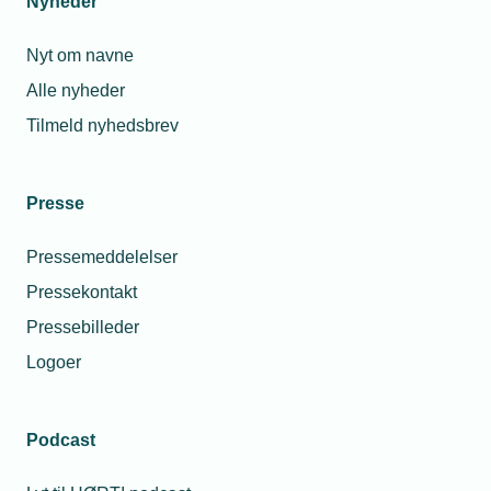
Nyheder
Nyt om navne
11. marts 2026
Alle nyheder
Nye tal: Kun 42 procent af varmepumpe-midlerne
Tilmeld nyhedsbrev
udbetales
Der er reserveret millioner til varmepumper, men under
halvdelen bliver faktisk udbetalt, viser nye tal. Nuværende
Presse
pulje bør skrottes til fordel for et fradrag, mener TEKNIQ.
Pressemeddelelser
Pressekontakt
Pressebilleder
Logoer
Podcast