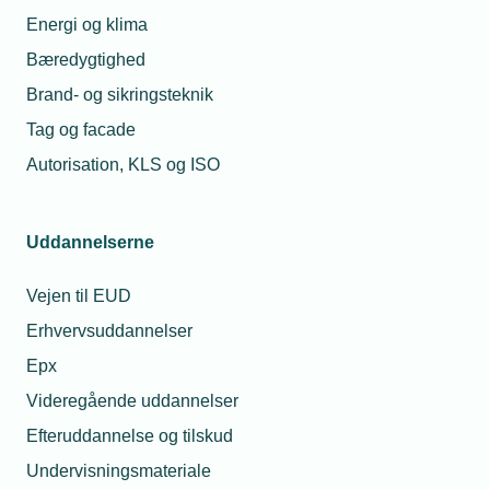
Energi og klima
11. dec. 2025
Bæredygtighed
Varmepumpestøtte i
høring – imens står
Troels Hartung
Brand- og sikringsteknik
markedet stille
Bæredygtighedschef
Tag og facade
Telefon:
Tlf. 77 41 15 38
E-mail:
trh@tekniq.dk
Autorisation, KLS og ISO
11. mar. 2026
Nye tal: Kun 42
procent af
varmepumpe-
Uddannelserne
midlerne udbetales
Vejen til EUD
Erhvervsuddannelser
Relaterede nyheder
Epx
Videregående uddannelser
Efteruddannelse og tilskud
Undervisningsmateriale