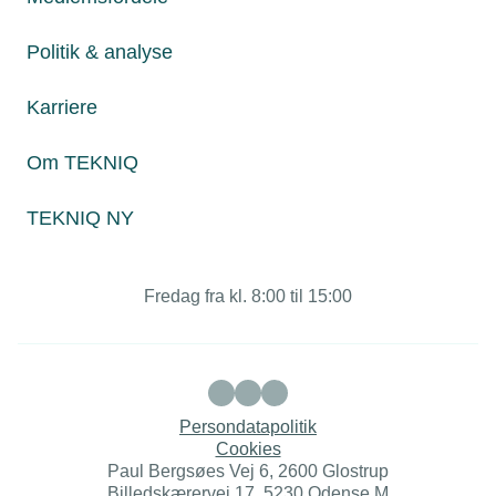
Politik & analyse
Juridiske henvendelser
Karriere
jura@tekniq.dk
Om TEKNIQ
Øvrige henvendelser
tekniq@tekniq.dk
TEKNIQ NY
Telefon:
43436000
Mandag til torsdag fra kl. 8:00 til 16:00
Fredag fra kl. 8:00 til 15:00
Persondatapolitik
Cookies
Paul Bergsøes Vej 6, 2600 Glostrup
Billedskærervej 17, 5230 Odense M