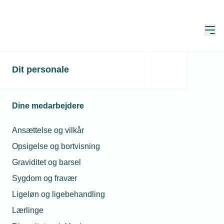
Åbn
Hjem
Dit personale
Varmepumpepuljen er
genåbnet med friske
Dine medarbejdere
midler
Ansættelse og vilkår
Publiceret:
02. jul. 2026
Skrevet af:
Mimi Munch-Jensen
Opsigelse og bortvisning
Graviditet og barsel
Sygdom og fravær
Ligeløn og ligebehandling
Lærlinge