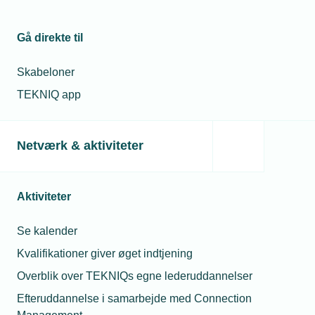
Gå direkte til
Skabeloner
TEKNIQ app
26. januar 2026
Netværk & aktiviteter
Salget af varmepumper steg med 65% i 2025
Varmepumper erstatter i stigende grad olie- og gasfyr, og
den positive udvikling kunne tydeligt ses i 2025, hvor
salget steg med 65%.
Aktiviteter
Se kalender
Kvalifikationer giver øget indtjening
Overblik over TEKNIQs egne lederuddannelser
Efteruddannelse i samarbejde med Connection