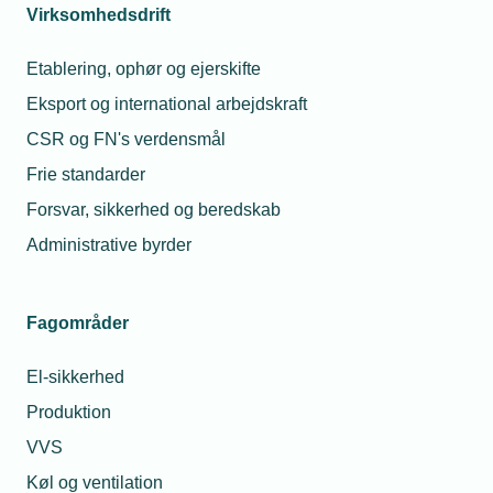
til-mølle princippet. Læs mere
her
.
Virksomhedsdrift
Etablering, ophør og ejerskifte
Læs mere om samme emne:
Eksport og international arbejdskraft
CSR og FN's verdensmål
Varmepumpepuljen
varmepumper
grøn omstilling
Frie standarder
Fremtidens energi
Forsvar, sikkerhed og beredskab
Administrative byrder
Fagområder
Kontaktperson
Relaterede nyheder
El-sikkerhed
26. jan. 2026
Produktion
Salget af
varmepumper steg
VVS
med 65% i 2025
Køl og ventilation