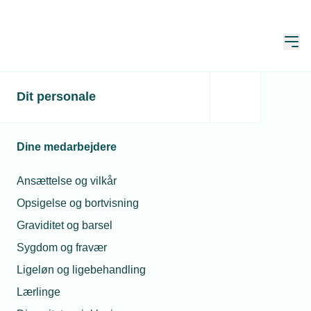
Åbn
Hjem
Søg
Dit personale
Søg
Dine medarbejdere
Ansættelse og vilkår
Opsigelse og bortvisning
Sortér
Graviditet og barsel
Sygdom og fravær
Viser 1 - 10 of af 145 resultater
Ligeløn og ligebehandling
Lærlinge