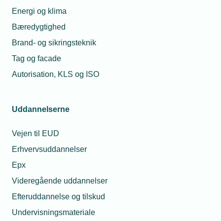
står juniormesterordningen
Energi og klima
næsten stille andre steder. Kun
09. juli 2026
Bæredygtighed
hver femte kommune lever op til
regeringens målsætning, og det
Juniormesterlære gav
Brand- og sikringsteknik
ærgrer TEKNIQ.
ny lærling
Tag og facade
TS Tech sprang straks til, da det i
Autorisation, KLS og ISO
2025 blev muligt at få
juniormesterlærlinge. Nu
fortsætter han i virksomheden -
Uddannelserne
som elektrikerlærling.
Vejen til EUD
1/15
Næste
Erhvervsuddannelser
Epx
Videregående uddannelser
Efteruddannelse og tilskud
Undervisningsmateriale