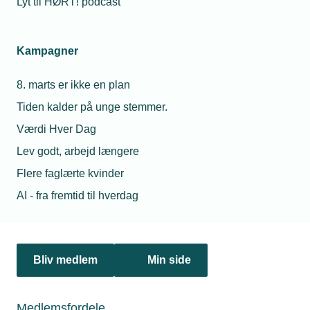
Lyt til HØRT! podcast
Netværk & aktiviteter
Kampagner
Nyheder
8. marts er ikke en plan
Politik & analyse
Tiden kalder på unge stemmer.
Om TEKNIQ
Værdi Hver Dag
Lev godt, arbejd længere
Flere faglærte kvinder
Juridiske henvendelser
AI - fra fremtid til hverdag
jura@tekniq.dk
Øvrige henvendelser
tekniq@tekniq.dk
Bliv medlem
Min side
Telefon:
43436000
Mandag til torsdag fra kl. 8:00 til 16:00
Medlemsfordele