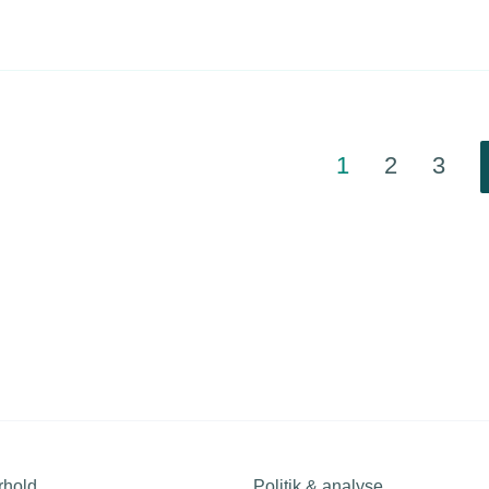
på efterspørgslen.
1
2
3
rhold
Politik & analyse