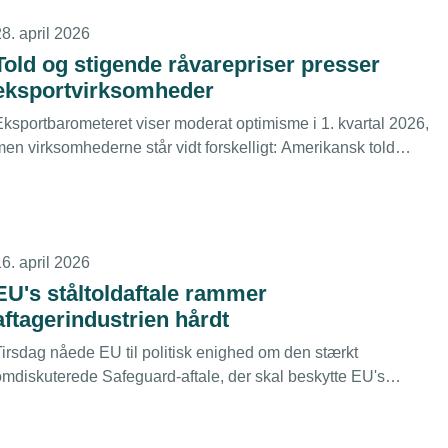
8. april 2026
Told og stigende råvarepriser presser
eksportvirksomheder
Eksportbarometeret viser moderat optimisme i 1. kvartal 2026,
men virksomhederne står vidt forskelligt: Amerikansk told
rammer hver femte hårdt og råvarepriserne er fordoblet som
dfordring.
6. april 2026
EU's ståltoldaftale rammer
aftagerindustrien hårdt
Tirsdag nåede EU til politisk enighed om den stærkt
omdiskuterede Safeguard-aftale, der skal beskytte EU's
tålværker mod global overkapacitet og kinesisk statsstøttet
produktion. Selvom aftalen dermed er på plads, er processen