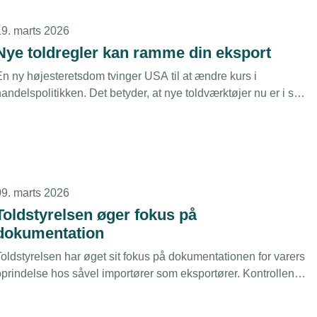
ikke slut, siger TEKNIQ.
19. marts 2026
Nye toldregler kan ramme din eksport
En ny højesteretsdom tvinger USA til at ændre kurs i
andelspolitikken. Det betyder, at nye toldværktøjer nu er i spil
og toldhammeren kan stadig falde hårdt.
09. marts 2026
Toldstyrelsen øger fokus på
dokumentation
Toldstyrelsen har øget sit fokus på dokumentationen for varers
oprindelse hos såvel importører som eksportører. Kontrollen
sker med udgangspunkt i datadrevne risikomodeller og er
anske effektiv.