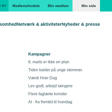
Q NY
Medlemsfordele
Bliv medlem
Min side
ksomhed
Netværk & aktiviteter
Nyheder & presse
Genveje
Genveje
serne
Kampagner
Søg
Gå direkte til
Gå direkte til
EUD
8. marts er ikke en plan
Skabeloner og kontrakter
Skabeloner
ddannelser
Tiden kalder på unge stemmer.
Beregn opsigelsesvarsel
TEKNIQ app
Værdi Hver Dag
nde uddannelser
Lev godt, arbejd længere
nelse og tilskud
Flere faglærte kvinder
ngsmateriale
AI - fra fremtid til hverdag