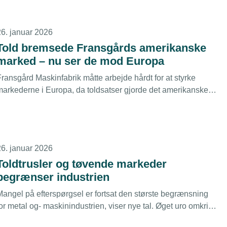
26. januar 2026
Told bremsede Fransgårds amerikanske
marked – nu ser de mod Europa
Fransgård Maskinfabrik måtte arbejde hårdt for at styrke
markederne i Europa, da toldsatser gjorde det amerikanske
marked usikkert.
26. januar 2026
Toldtrusler og tøvende markeder
begrænser industrien
Mangel på efterspørgsel er fortsat den største begrænsning
or metal og- maskinindustrien, viser nye tal. Øget uro omkring
nternationale handelsvilkår og nye toldbarrierer lægger låg