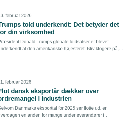
23. februar 2026
Trumps told underkendt: Det betyder det
for din virksomhed
Præsident Donald Trumps globale toldsatser er blevet
underkendt af den amerikanske højesteret. Bliv klogere på,
hvad du fortsat skal være opmærksom på som virksomhed.
11. februar 2026
Flot dansk eksportår dækker over
ordremangel i industrien
Selvom Danmarks eksporttal for 2025 ser flotte ud, er
hverdagen en anden for mange underleverandører i
industrien. Hver anden virksomhed peger nu på manglende
fterspørgsel som den største udfordring, viser nye tal.