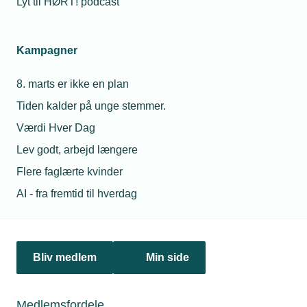
Lyt til HØRT! podcast
Netværk & aktiviteter
Kampagner
Nyheder
8. marts er ikke en plan
Politik & analyse
Tiden kalder på unge stemmer.
Om TEKNIQ
Værdi Hver Dag
Lev godt, arbejd længere
Flere faglærte kvinder
Juridiske henvendelser
AI - fra fremtid til hverdag
jura@tekniq.dk
Øvrige henvendelser
tekniq@tekniq.dk
Bliv medlem
Min side
Telefon:
43436000
Mandag til torsdag fra kl. 8:00 til 16:00
Medlemsfordele