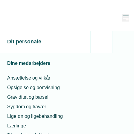
Åbn
Hjem
Søg
Dit personale
Søg
Dine medarbejdere
Ansættelse og vilkår
Opsigelse og bortvisning
Sortér
Graviditet og barsel
Sygdom og fravær
Viser 1 - 10 of af 27 resultater
Ligeløn og ligebehandling
Lærlinge